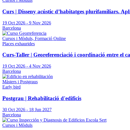
Cursos i Mòduls
Curs | Disseny acústic d’habitatges plurifamiliars. 
19 Oct 2026
-
9 Nov 2026
Barcelona
Cursos i Mòduls, Formació Online
Places exhaurides
Curs-Taller | Georeferenciació i coordinació entre el cad
19 Oct 2026
-
4 Nov 2026
Barcelona
Màsters i Postgraus
Early bird
Postgrau | Rehabilitació d'edificis
30 Oct 2026
-
18 Jun 2027
Barcelona
Cursos i Mòduls