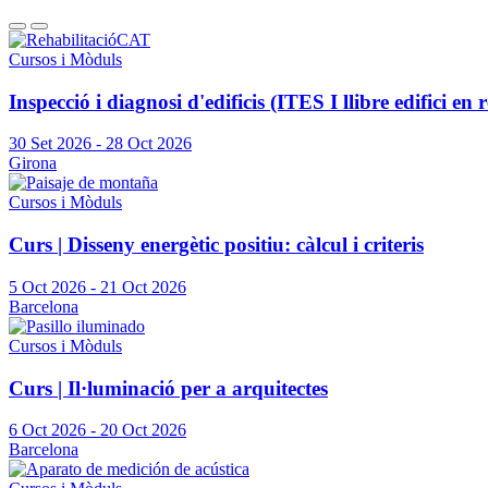
Cursos i Mòduls
Inspecció i diagnosi d'edificis (ITES I llibre edifici en 
30 Set 2026
-
28 Oct 2026
Girona
Cursos i Mòduls
Curs | Disseny energètic positiu: càlcul i criteris
5 Oct 2026
-
21 Oct 2026
Barcelona
Cursos i Mòduls
Curs | Il·luminació per a arquitectes
6 Oct 2026
-
20 Oct 2026
Barcelona