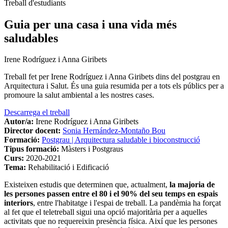
Treball d'estudiants
Guia per una casa i una vida més
saludables
Irene Rodríguez i Anna Giribets
Treball fet per
Irene Rodríguez i Anna Giribets dins del postgrau en
Arquitectura i Salut. És una guia resumida per a tots els públics per a
promoure la salut ambiental a les nostres cases.
Descarrega el treball
Autor/a:
Irene Rodríguez i Anna Giribets
Director docent:
Sonia Hernández-Montaño Bou
Formació:
Postgrau | Arquitectura saludable i bioconstrucció
Tipus formació:
Màsters i Postgraus
Curs:
2020-2021
Tema:
Rehabilitació i Edificació
Existeixen estudis que determinen que, actualment,
la majoria de
les persones passen entre el 80 i el 90% del seu temps en espais
interiors
, entre l'habitatge i l'espai de treball. La pandèmia ha forçat
al fet que el teletreball sigui una opció majoritària per a aquelles
activitats que no requereixin presència física. Així que les persones