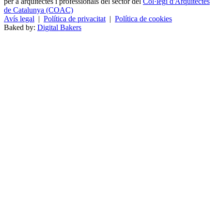
per a arquitectes i professionals del sector del
Col·legi d'Arquitectes
de Catalunya (COAC)
Avís legal
|
Política de privacitat
|
Política de cookies
Baked by:
Digital Bakers