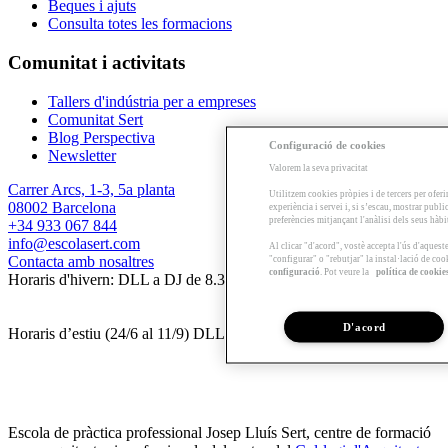
Beques i ajuts
Consulta totes les formacions
Comunitat i activitats
Tallers d'indústria per a empreses
Comunitat Sert
Blog Perspectiva
Configuració de cookies
Newsletter
Valorem la seva privacitat
Carrer Arcs, 1-3, 5a planta
Utilitzem cookies pròpies i de tercers per oferi
08002 Barcelona
experiència i servei i, si s’escau, mostrar publ
preferències mitjançant l'anàlisi dels seus hàb
+34 933 067 844
info@escolasert.com
Al clicar "d'acord", vostè accepta l'ús d'aques
Contacta amb nosaltres
"configurar" o "rebutjar" la instal·lació de coo
configuració
. Pot veure la
política de cookie
Horaris d'hivern: DLL a DJ de 8.30 a 16.30 h / DV de 8.30 a 14 h.
D'acord
Horaris d’estiu (24/6 al 11/9) DLL a DV de 8.30 a 14 h.
Escola de pràctica professional Josep Lluís Sert, centre de formació