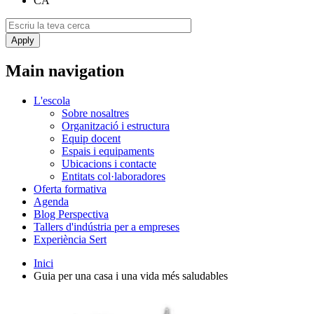
CA
Main navigation
L'escola
Sobre nosaltres
Organització i estructura
Equip docent
Espais i equipaments
Ubicacions i contacte
Entitats col·laboradores
Oferta formativa
Agenda
Blog Perspectiva
Tallers d'indústria per a empreses
Experiència Sert
Inici
Guia per una casa i una vida més saludables