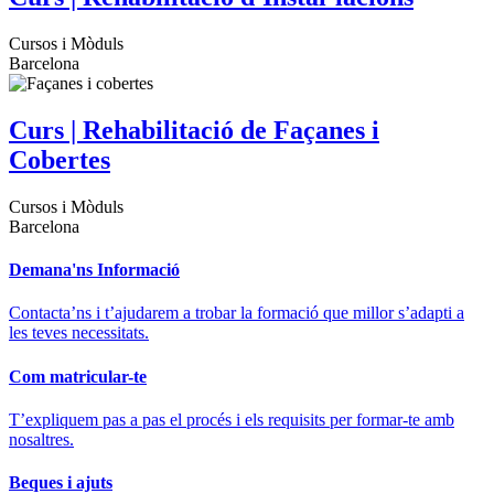
Cursos i Mòduls
Barcelona
Curs | Rehabilitació de Façanes i
Cobertes
Cursos i Mòduls
Barcelona
Demana'ns Informació
Contacta’ns i t’ajudarem a trobar la formació que millor s’adapti a
les teves necessitats.
Com matricular-te
T’expliquem pas a pas el procés i els requisits per formar-te amb
nosaltres.
Beques i ajuts