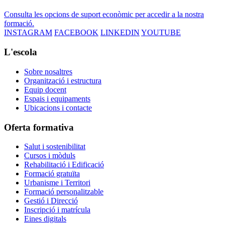
Consulta les opcions de suport econòmic per accedir a la nostra
formació.
INSTAGRAM
FACEBOOK
LINKEDIN
YOUTUBE
L'escola
Sobre nosaltres
Organització i estructura
Equip docent
Espais i equipaments
Ubicacions i contacte
Oferta formativa
Salut i sostenibilitat
Cursos i mòduls
Rehabilitació i Edificació
Formació gratuïta
Urbanisme i Territori
Formació personalitzable
Gestió i Direcció
Inscripció i matrícula
Eines digitals