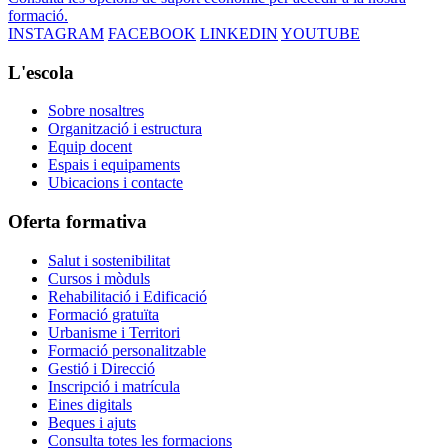
formació.
INSTAGRAM
FACEBOOK
LINKEDIN
YOUTUBE
L'escola
Sobre nosaltres
Organització i estructura
Equip docent
Espais i equipaments
Ubicacions i contacte
Oferta formativa
Salut i sostenibilitat
Cursos i mòduls
Rehabilitació i Edificació
Formació gratuïta
Urbanisme i Territori
Formació personalitzable
Gestió i Direcció
Inscripció i matrícula
Eines digitals
Beques i ajuts
Consulta totes les formacions