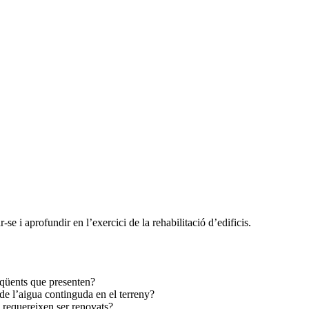
ar-se i aprofundir en l’exercici de la rehabilitació d’edificis.
eqüents que presenten?
 de l’aigua continguda en el terreny?
 requereixen ser renovats?