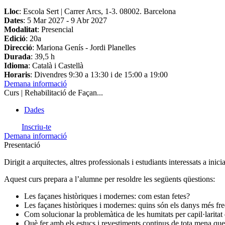
Lloc
: Escola Sert | Carrer Arcs, 1-3. 08002. Barcelona
Dates
:
5 Mar 2027
-
9 Abr 2027
Modalitat
: Presencial
Edició
: 20a
Direcció
: Mariona Genís - Jordi Planelles
Durada
: 39,5 h
Idioma
: Català i Castellà
Horaris
: Divendres 9:30 a 13:30 i de 15:00 a 19:00
Demana informació
Curs | Rehabilitació de Façan...
Dades
Inscriu-te
Demana informació
Presentació
Dirigit a arquitectes, altres professionals i estudiants interessats a inici
Aquest curs prepara a l’alumne per resoldre les següents qüestions:
Les façanes històriques i modernes: com estan fetes?
Les façanes històriques i modernes: quins són els danys més fr
Com solucionar la problemàtica de les humitats per capil·laritat
Què fer amb els estucs i revestiments continus de tota mena que