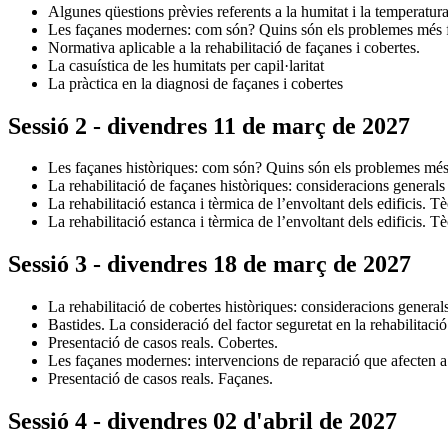
Algunes qüestions prèvies referents a la humitat i la temperatur
Les façanes modernes: com són? Quins són els problemes més f
Normativa aplicable a la rehabilitació de façanes i cobertes.
La casuística de les humitats per capil·laritat
La pràctica en la diagnosi de façanes i cobertes
Sessió 2 - divendres 11 de març de 2027
Les façanes històriques: com són? Quins són els problemes més 
La rehabilitació de façanes històriques: consideracions generals 
La rehabilitació estanca i tèrmica de l’envoltant dels edificis. T
La rehabilitació estanca i tèrmica de l’envoltant dels edificis. T
Sessió 3 - divendres 18 de març de 2027
La rehabilitació de cobertes històriques: consideracions generals
Bastides. La consideració del factor seguretat en la rehabilitació
Presentació de casos reals. Cobertes.
Les façanes modernes: intervencions de reparació que afecten a 
Presentació de casos reals. Façanes.
Sessió 4 - divendres 02 d'abril de 2027