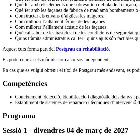
Què fer amb els elements que sobresurten del pla de la façana, c
Què fer amb les façanes de fàbrica de maó amb bombaments o d
Com tractar els envans d’aigües, les mitgeres.
Com millorar l’aïllament tèrmic de les façanes
Com millorar l’aïllament acústic de les façanes
Què cal saber de les bastides i de les condicions de seguretat qu
Quins tràmits administratius cal fer i quins ajuts són factibles 
Aquest curs forma part del
Postgrau en rehabilitació
.
Es poden cursar els mòduls com a cursos independents.
En cas que es vulgui obtenir el títol de Postgrau més endavant, es pod
Competències
Coneixement, detecció, identificació i diagnòstic dels danys i p
Establiment de sistemes de reparació i tècniques d’intervenció 
Programa
Sessió 1 - divendres 04 de març de 2027