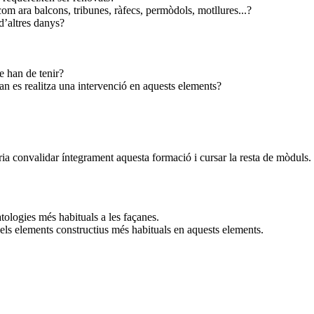
om ara balcons, tribunes, ràfecs, permòdols, motllures...?
’altres danys?
e han de tenir?
quan es realitza una intervenció en aquests elements?
ria convalidar íntegrament aquesta formació i cursar la resta de mòduls.
atologies més habituals a les façanes.
dels elements constructius més habituals en aquests elements.