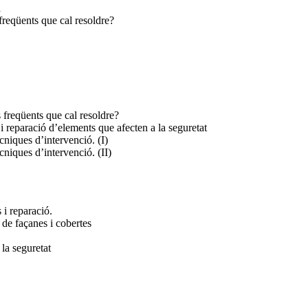
a
reqüents que cal resoldre?
freqüents que cal resoldre?
i reparació d’elements que afecten a la seguretat
ècniques d’intervenció. (I)
ècniques d’intervenció. (II)
 i reparació.
 de façanes i cobertes
la seguretat