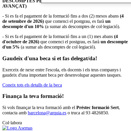
DESCOMPTES PER EARLY BIRD (PAGAMENT
AVANÇAT
)
- Si es fa el pagament de la formació fins a dos (2) mesos abans
(4
de setembre de 2026)
que comenci el postgrau, es farà
un
descompte d'un 10%
(a sumar als descomptes de col·legiació).
- Si es fa el pagament de la formació fins a un (1) mes abans
(4
d'octubre de 2026)
que comenci el postgrau, es farà
un descompte
d'un 5%
(a sumar als descomptes de col·legiació).
Gaudeix d'una beca si et fas delegat/da!
Exerceix de nexe entre l'escola, els docents i els teus companys i
gaudeix d'una important beca per desenvolupar aquestes tasques.
Coneix tots els detalls de la beca
Finança la teva formació!
Si vols finançar la teva formació amb el
Préstec formació Sert
,
contacta amb
barcelona@arquia.es
o truca al 93 4826850.
Col·labora