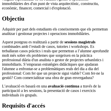
immobiliàries des d'un punt de vista arquitectònic, constructiu,
econòmic, financer, comercial i d'explotació.
Objectiu
Adquirir per part dels estudiants els coneixements que els permetran
analitzar i gestionar projectes i operacions immobiliàries.
Aquest postgrau es realitzarà a partir de
sessions magistrals
combinades amb l’estudi de casos, tutories i workshops. Es
treballaran casos pràctics i reals que permetran a l’alumne aprofundir
molt més sobre els problemes que sorgeixen en la pràctica
professional diària d'un analista o gestor de projectes urbanístics i
immobiliaris. S’empraran estratègies didàctiques que ajudaran
l'alumne a enfrontar-se a problemàtiques reals del dia a dia del
professional: Com fer que un projecte sigui viable? Com fer-ne la
gestió? Com comercialitzar una obra de gran envergadura?
L’avaluació es basarà en una
avaluació contínua
a través de la
participació a les sessions, la presentació de casos i exercicis
individuals i/o grupals.
Requisits d'accés