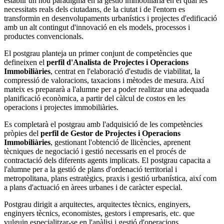
establir un nou paradigma en la gestió immobiliària en el qual les
necessitats reals dels ciutadans, de la ciutat i de l'entorn es
transformin en desenvolupaments urbanístics i projectes d'edificació
amb un alt contingut d'innovació en els models, processos i
productes convencionals.
El postgrau planteja un primer conjunt de competències que
defineixen el
perfil d'Analista de Projectes i Operacions
Immobiliàries
, centrat en l'elaboració d'estudis de viabilitat, la
compressió de valoracions, taxacions i mètodes de mesura. Així
mateix es prepararà a l'alumne per a poder realitzar una adequada
planificació econòmica, a partir del càlcul de costos en les
operacions i projectes immobiliàries.
Es completarà el postgrau amb l'adquisició de les competències
pròpies del
perfil de Gestor de Projectes i Operacions
Immobiliàries
, gestionant l'obtenció de llicències, aprenent
tècniques de negociació i gestió necessaris en el procés de
contractació dels diferents agents implicats. El postgrau capacita a
l'alumne per a la gestió de plans d'ordenació territorial i
metropolitana, plans estratègics, praxis i gestió urbanística, així com
a plans d'actuació en àrees urbanes i de caràcter especial.
Postgrau dirigit a arquitectes, arquitectes tècnics, enginyers,
enginyers tècnics, economistes, gestors i empresaris, etc. que
vulguin especialitzar-se en l'anàlisi i gestió d'operacions