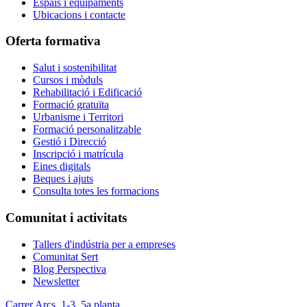
Espais i equipaments
Ubicacions i contacte
Oferta formativa
Salut i sostenibilitat
Cursos i mòduls
Rehabilitació i Edificació
Formació gratuïta
Urbanisme i Territori
Formació personalitzable
Gestió i Direcció
Inscripció i matrícula
Eines digitals
Beques i ajuts
Consulta totes les formacions
Comunitat i activitats
Tallers d'indústria per a empreses
Comunitat Sert
Blog Perspectiva
Newsletter
Carrer Arcs, 1-3, 5a planta