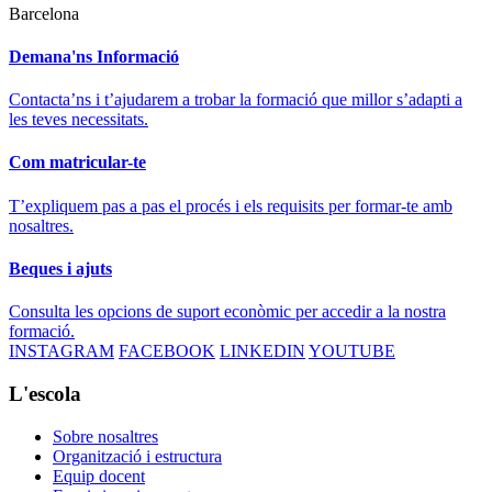
Barcelona
Demana'ns Informació
Contacta’ns i t’ajudarem a trobar la formació que millor s’adapti a
les teves necessitats.
Com matricular-te
T’expliquem pas a pas el procés i els requisits per formar-te amb
nosaltres.
Beques i ajuts
Consulta les opcions de suport econòmic per accedir a la nostra
formació.
INSTAGRAM
FACEBOOK
LINKEDIN
YOUTUBE
L'escola
Sobre nosaltres
Organització i estructura
Equip docent