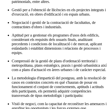
patrimonials, entre altres.
Gestió per a l'obtenció de llicències en els projectes integrats i
d'execució, en obres d'edificació i en espais urbans.
Negociació i gestió de la contractació de facultatius, de
contractistes d'obres i industrials.
Aptitud per a gestionar els programes d'usos dels edificis,
considerant els requisits dels usuaris finals, analitzant
precedents i condicions de localització i de mercat, aplicant
estàndards i establint dimensions i relacions de processos i
equips.
Compressió de la gestió de plans d'ordenació territorial i
metropolitana, plans estratègics, praxis i gestió urbanística així
com a plans d'actuació en àrees urbanes i de caràcter especial.
La metodologia d'impartició del postgrau, amb la resolució de
casos en contextos concrets en què s'hauran de posar en
funcionament el conjunt de coneixements, aptituds i actituds
dels participants, els permetrà adquirir competències
transversals de tipus metodològic i participatiu:
Visió de negoci, com la capacitat de reconèixer les amenaces i
aprofitar les oportunitats i les forces externes que