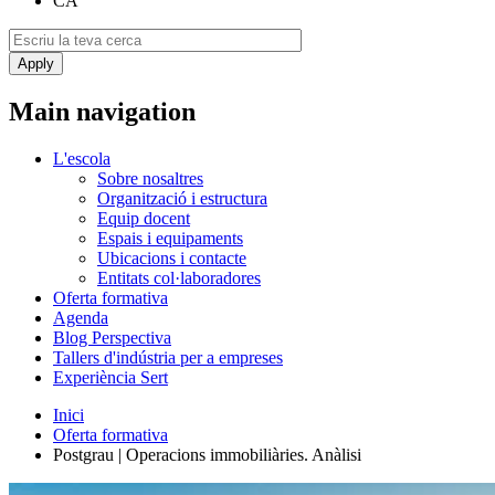
CA
Main navigation
L'escola
Sobre nosaltres
Organització i estructura
Equip docent
Espais i equipaments
Ubicacions i contacte
Entitats col·laboradores
Oferta formativa
Agenda
Blog Perspectiva
Tallers d'indústria per a empreses
Experiència Sert
Inici
Oferta formativa
Postgrau | Operacions immobiliàries. Anàlisi