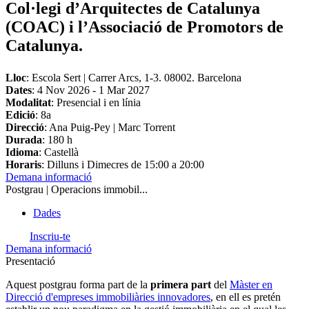
Col·legi d’Arquitectes de Catalunya
(COAC) i l’Associació de Promotors de
Catalunya.
Lloc
: Escola Sert | Carrer Arcs, 1-3. 08002. Barcelona
Dates
:
4 Nov 2026
-
1 Mar 2027
Modalitat
: Presencial i en línia
Edició
: 8a
Direcció
: Ana Puig-Pey | Marc Torrent
Durada
: 180 h
Idioma
: Castellà
Horaris
: Dilluns i Dimecres de 15:00 a 20:00
Demana informació
Postgrau | Operacions immobil...
Dades
Inscriu-te
Demana informació
Presentació
Aquest postgrau forma part de la
primera part
del
Màster en
Direcció d'empreses immobiliàries innovadores
, en ell es pretén