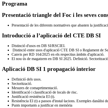
Programa
Presentació triangle del Foc i les seves co
Presentació de les diferents normatives que abasten la justificaci
Introducció a l’aplicació del CTE DB SI
Distinció d'usos en DB SI/RSCIEI.
Distinció entre usos d'aplicació CTE DB SI o Reglament de Segu
Canvis per RD 164/2025 en els respectius àmbits d'aplicació.
El nou ús de magatzem en DB SI 2025. Definició. Sectorització 
Aplicació DB SI 1 propagació interior
Definició dels usos.
Sectorització.
Mesures de comaprtimentació.
Identificació i classificació de locals de risc.
Justificació resistència EI (t).
Resistència EI (t) a passos d'instal·lacions. Exemples danàlisi
Punts importants a justificar en memòria