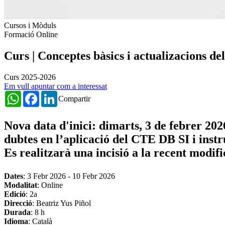
Cursos i Mòduls
Formació Online
Curs | Conceptes bàsics i actualizacions de
Curs 2025-2026
Em vull apuntar com a interessat
WhatsApp
Facebook
LinkedIn
Compartir
Nova data d'inici: dimarts, 3 de febrer 20
dubtes en l’aplicació del CTE DB SI i instr
Es realitzarà una incisió a la recent modifi
Dates
:
3 Febr 2026
-
10 Febr 2026
Modalitat
: Online
Edició
: 2a
Direcció
: Beatriz Yus Piñol
Durada
: 8 h
Idioma
: Català