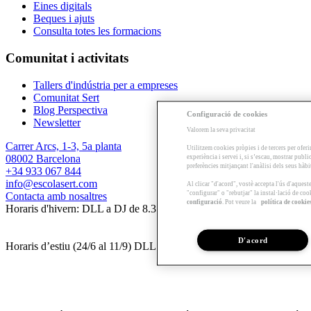
Eines digitals
Beques i ajuts
Consulta totes les formacions
Comunitat i activitats
Tallers d'indústria per a empreses
Comunitat Sert
Blog Perspectiva
Configuració de cookies
Newsletter
Valorem la seva privacitat
Carrer Arcs, 1-3, 5a planta
Utilitzem cookies pròpies i de tercers per oferi
08002 Barcelona
experiència i servei i, si s’escau, mostrar publ
preferències mitjançant l'anàlisi dels seus hàb
+34 933 067 844
info@escolasert.com
Al clicar "d'acord", vostè accepta l'ús d'aques
"configurar" o "rebutjar" la instal·lació de coo
Contacta amb nosaltres
configuració
. Pot veure la
política de cookie
Horaris d'hivern: DLL a DJ de 8.30 a 16.30 h / DV de 8.30 a 14 h.
D'acord
Horaris d’estiu (24/6 al 11/9) DLL a DV de 8.30 a 14 h.