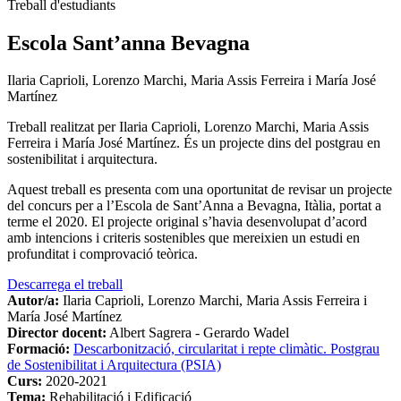
Treball d'estudiants
Escola Sant’anna Bevagna
Ilaria Caprioli, Lorenzo Marchi, Maria Assis Ferreira i María José
Martínez
Treball realitzat per Ilaria Caprioli, Lorenzo Marchi, Maria Assis
Ferreira i María José Martínez. És un projecte dins del postgrau en
sostenibilitat i arquitectura.
Aquest treball es presenta com una oportunitat de revisar un projecte
del concurs per a l’Escola de Sant’Anna a Bevagna, Itàlia, portat a
terme el 2020. El projecte original s’havia desenvolupat d’acord
amb intencions i criteris sostenibles que mereixien un estudi en
profunditat i comprovació teòrica.
Descarrega el treball
Autor/a:
Ilaria Caprioli, Lorenzo Marchi, Maria Assis Ferreira i
María José Martínez
Director docent:
Albert Sagrera - Gerardo Wadel
Formació:
Descarbonització, circularitat i repte climàtic. Postgrau
de Sostenibilitat i Arquitectura (PSIA)
Curs:
2020-2021
Tema:
Rehabilitació i Edificació