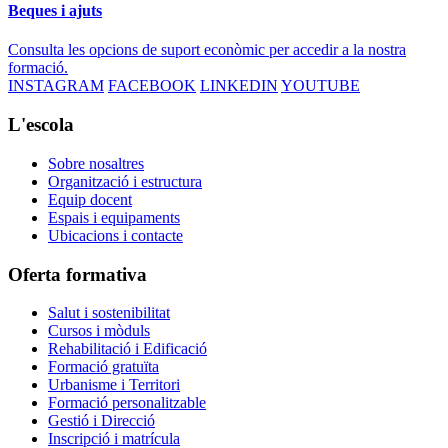
Beques i ajuts
Consulta les opcions de suport econòmic per accedir a la nostra
formació.
INSTAGRAM
FACEBOOK
LINKEDIN
YOUTUBE
L'escola
Sobre nosaltres
Organització i estructura
Equip docent
Espais i equipaments
Ubicacions i contacte
Oferta formativa
Salut i sostenibilitat
Cursos i mòduls
Rehabilitació i Edificació
Formació gratuïta
Urbanisme i Territori
Formació personalitzable
Gestió i Direcció
Inscripció i matrícula