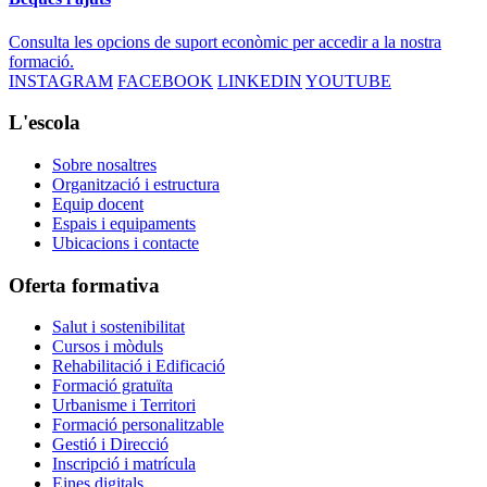
Consulta les opcions de suport econòmic per accedir a la nostra
formació.
INSTAGRAM
FACEBOOK
LINKEDIN
YOUTUBE
L'escola
Sobre nosaltres
Organització i estructura
Equip docent
Espais i equipaments
Ubicacions i contacte
Oferta formativa
Salut i sostenibilitat
Cursos i mòduls
Rehabilitació i Edificació
Formació gratuïta
Urbanisme i Territori
Formació personalitzable
Gestió i Direcció
Inscripció i matrícula
Eines digitals