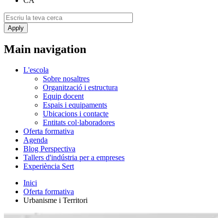
CA
Main navigation
L'escola
Sobre nosaltres
Organització i estructura
Equip docent
Espais i equipaments
Ubicacions i contacte
Entitats col·laboradores
Oferta formativa
Agenda
Blog Perspectiva
Tallers d'indústria per a empreses
Experiència Sert
Inici
Oferta formativa
Urbanisme i Territori