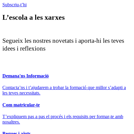
Subscriu-t’hi
L’escola a les xarxes
Segueix les nostres novetats i aporta-hi les teves
idees i reflexions
Demana'ns Informació
Contacta’ns i t’ajudarem a trobar la formació que millor s’adapti a
les teves necessitats.
Com matricular-te
T’expliquem pas a pas el procés i els requisits per formar-te amb
nosaltres.
Beques i ajuts