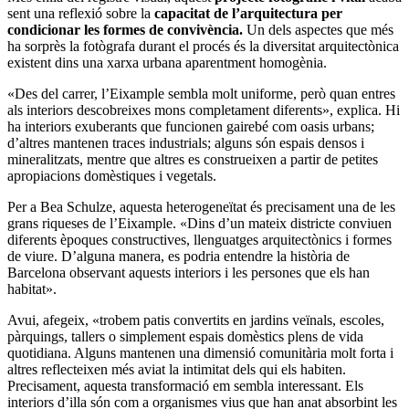
sent una reflexió sobre la
capacitat de l’arquitectura per
condicionar les formes de convivència.
Un dels aspectes que més
ha sorprès la fotògrafa durant el procés és la diversitat arquitectònica
existent dins una xarxa urbana aparentment homogènia.
«Des del carrer, l’Eixample sembla molt uniforme, però quan entres
als interiors descobreixes mons completament diferents», explica. Hi
ha interiors exuberants que funcionen gairebé com oasis urbans;
d’altres mantenen traces industrials; alguns són espais densos i
mineralitzats, mentre que altres es construeixen a partir de petites
apropiacions domèstiques i vegetals.
Per a Bea Schulze, aquesta heterogeneïtat és precisament una de les
grans riqueses de l’Eixample. «Dins d’un mateix districte conviuen
diferents èpoques constructives, llenguatges arquitectònics i formes
de viure. D’alguna manera, es podria entendre la història de
Barcelona observant aquests interiors i les persones que els han
habitat».
Avui, afegeix, «trobem patis convertits en jardins veïnals, escoles,
pàrquings, tallers o simplement espais domèstics plens de vida
quotidiana. Alguns mantenen una dimensió comunitària molt forta i
altres reflecteixen més aviat la intimitat dels qui els habiten.
Precisament, aquesta transformació em sembla interessant. Els
interiors d’illa són com a organismes vius que han anat absorbint les