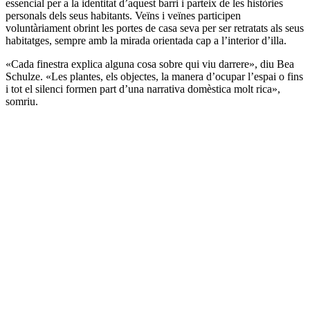
essencial per a la identitat d’aquest barri i parteix de les històries
personals dels seus habitants. Veïns i veïnes participen
voluntàriament obrint les portes de casa seva per ser retratats als seus
habitatges, sempre amb la mirada orientada cap a l’interior d’illa.
«Cada finestra explica alguna cosa sobre qui viu darrere», diu Bea
Schulze. «Les plantes, els objectes, la manera d’ocupar l’espai o fins
i tot el silenci formen part d’una narrativa domèstica molt rica»,
somriu.