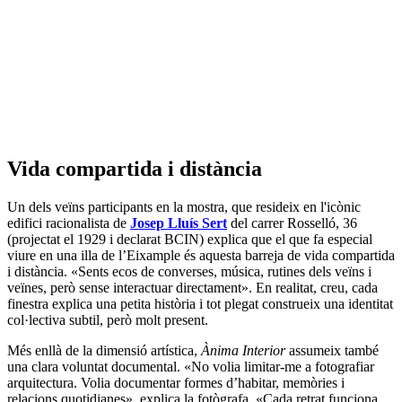
Vida compartida i distància
Un dels veïns participants en la mostra, que resideix en l'icònic
edifici racionalista de
Josep Lluís Sert
del carrer Rosselló, 36
(projectat el 1929 i declarat BCIN) explica que el que fa especial
viure en una illa de l’Eixample és aquesta barreja de vida compartida
i distància. «Sents ecos de converses, música, rutines dels veïns i
veïnes, però sense interactuar directament». En realitat, creu, cada
finestra explica una petita història i tot plegat construeix una identitat
col·lectiva subtil, però molt present.
Més enllà de la dimensió artística,
Ànima Interior
assumeix també
una clara voluntat documental. «No volia limitar-me a fotografiar
arquitectura. Volia documentar formes d’habitar, memòries i
relacions quotidianes», explica la fotògrafa. «Cada retrat funciona