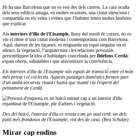
Hi ha una Barcelona que no es veu des dels carrers. La cara oculta
dels seus edificis amaga, en moltes ocasions, una ciutat silenciosa i
compartida on els veïns i veïnes que l’habiten tenen moltes històries
que explicar.
Als
interiors d’illa de l’Eixample
, lluny del soroll de cotxes, no es
viu el ritme d’una ciutat moderna i contemporània com Barcelona.
Aquí, darrere de les façanes, es resguarda un espai singular on el
silenci, la vegetació, l’arquitectura i les relacions personals
personifiquen la idea d’habitatges concebuda per
Ildefons Cerdà
:
espais oberts, saludables i que afavoreixen la convivència.
Els interiors d'illa de l'Eixample són espais de transició entre el món
més privat i el col·lectiu. Aquests paisatges domèstics formen part
d'un ambiciós arxiu visual i humà que manté viu l'esperit del
pensament de Cerdà.
Des del balcó, l'interior d'illa es revela com un oasi verd: un dels
patis més frondosos de l'Eixample, vist des de casa. (Bea Schulze)
Mirar cap endins