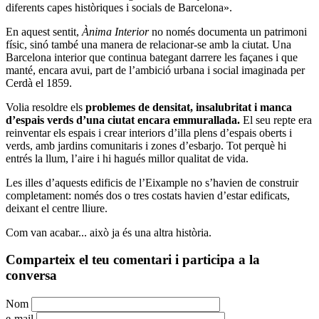
diferents capes històriques i socials de Barcelona».
En aquest sentit,
Ànima Interior
no només documenta un patrimoni
físic, sinó també una manera de relacionar-se amb la ciutat. Una
Barcelona interior que continua bategant darrere les façanes i que
manté, encara avui, part de l’ambició urbana i social imaginada per
Cerdà el 1859.
Volia resoldre els
problemes de densitat, insalubritat i manca
d’espais verds d’una ciutat encara emmurallada.
El seu repte era
reinventar els espais i crear interiors d’illa plens d’espais oberts i
verds, amb jardins comunitaris i zones d’esbarjo. Tot perquè hi
entrés la llum, l’aire i hi hagués millor qualitat de vida.
Les illes d’aquests edificis de l’Eixample no s’havien de construir
completament: només dos o tres costats havien d’estar edificats,
deixant el centre lliure.
Com van acabar... això ja és una altra història.
Comparteix el teu comentari i participa a la
conversa
Nom
e-mail