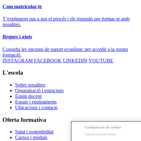
Com matricular-te
T’expliquem pas a pas el procés i els requisits per formar-te amb
nosaltres.
Beques i ajuts
Consulta les opcions de suport econòmic per accedir a la nostra
formació.
INSTAGRAM
FACEBOOK
LINKEDIN
YOUTUBE
L'escola
Sobre nosaltres
Organització i estructura
Equip docent
Espais i equipaments
Ubicacions i contacte
Oferta formativa
Configuració de cookies
Salut i sostenibilitat
Valorem la seva privacitat
Cursos i mòduls