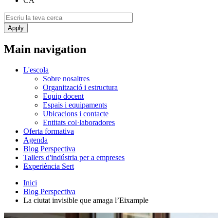
CA
Main navigation
L'escola
Sobre nosaltres
Organització i estructura
Equip docent
Espais i equipaments
Ubicacions i contacte
Entitats col·laboradores
Oferta formativa
Agenda
Blog Perspectiva
Tallers d'indústria per a empreses
Experiència Sert
Inici
Blog Perspectiva
La ciutat invisible que amaga l’Eixample