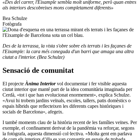
«Des del carrer, l'Eixample sembla molt uniforme, però quan entres
als interiors descobreixes mons completament diferents»
Bea Schulze
Fotògrafa
Des de la terrassa, la vista s'obre sobre els terrats i les façanes de
l'Eixample: la cara més coneguda d'un barri que amaga una altra
ciutat a l'interior. (Bea Schulze)
Sensació de comunitat
El projecte
Ànima Interior
vol documentar i fer visible aquesta
ciutat interior que manté part de la idea comunitària imaginada per
Cerdà, «tot i que han evolucionat enormement», explica Schulze.
«Avui hi trobem jardins veïnals, escoles, tallers, patis domèstics o
espais híbrids que reflecteixen les diferents capes històriques i
socials de Barcelona», afegeix.
I també moments clau de la història recent de les famílies veïnes. Per
exemple, el confinament derivat de la pandèmia va reforçar, segons
la fotògrafa, aquesta dimensió col·lectiva. «Molta gent em parlava
de com els interiors d’illa es van convertir en espais de trobada