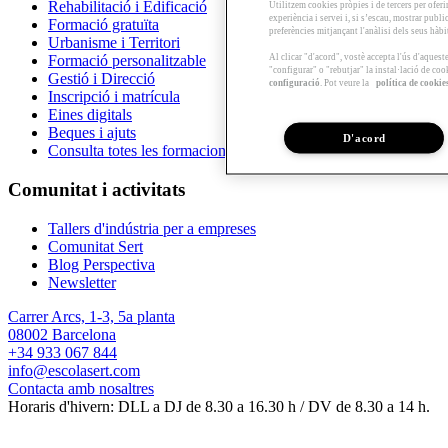
Rehabilitació i Edificació
Utilitzem cookies pròpies i de tercers per oferi
experiència i servei i, si s’escau, mostrar publ
Formació gratuïta
preferències mitjançant l'anàlisi dels seus hàb
Urbanisme i Territori
Al clicar "d'acord", vostè accepta l'ús d'aques
Formació personalitzable
"configurar" o "rebutjar" la instal·lació de coo
Gestió i Direcció
configuració
. Pot veure la
política de cookie
Inscripció i matrícula
Eines digitals
Beques i ajuts
D'acord
Consulta totes les formacions
Comunitat i activitats
Tallers d'indústria per a empreses
Comunitat Sert
Blog Perspectiva
Newsletter
Carrer Arcs, 1-3, 5a planta
08002 Barcelona
+34 933 067 844
info@escolasert.com
Contacta amb nosaltres
Horaris d'hivern: DLL a DJ de 8.30 a 16.30 h / DV de 8.30 a 14 h.