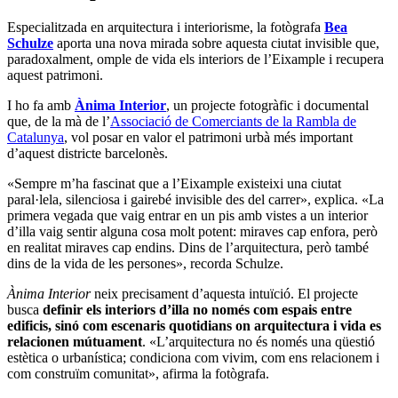
Especialitzada en arquitectura i interiorisme, la fotògrafa
Bea
Schulze
aporta una nova mirada sobre aquesta ciutat invisible que,
paradoxalment, omple de vida els interiors de l’Eixample i recupera
aquest patrimoni.
I ho fa amb
Ànima Interior
, un projecte fotogràfic i documental
que, de la mà de l’
Associació de Comerciants de la Rambla de
Catalunya
, vol posar en valor el patrimoni urbà més important
d’aquest districte barcelonès.
«Sempre m’ha fascinat que a l’Eixample existeixi una ciutat
paral·lela, silenciosa i gairebé invisible des del carrer», explica. «La
primera vegada que vaig entrar en un pis amb vistes a un interior
d’illa vaig sentir alguna cosa molt potent: miraves cap enfora, però
en realitat miraves cap endins. Dins de l’arquitectura, però també
dins de la vida de les persones», recorda Schulze.
Ànima Interior
neix precisament d’aquesta intuïció. El projecte
busca
definir els interiors d’illa no només com espais entre
edificis, sinó com escenaris quotidians on arquitectura i vida es
relacionen mútuament
. «L’arquitectura no és només una qüestió
estètica o urbanística; condiciona com vivim, com ens relacionem i
com construïm comunitat», afirma la fotògrafa.