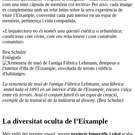
com una mini càpsula de memòria col·lectiva» Per això, cada imatge
es complementa amb un relat íntim sobre la seva experiència de
viure l’Eixample, convertint cada pati interior en un espai de
memòria, pertinença i vida compartida.
«L'arquitectura no és només una qüestió estètica o urbanística;
condiciona com vivim, com ens relacionem i com construïm
comunitat»
Bea Schulze
Fotògrafa
La xemeneia de maó de l'antiga Fàbrica Lehmann, una fàbrica
instal·lada el 1893 en un interior d'illa de l'Eixample, encara s'alça
entre els terrats. Avui el conjunt fabril és un espai de creació,
exemple de la transició de la indústria al disseny. (Bea Schulze)
La diversitat oculta de l’Eixample
Més enllà del registre visual, aquest
projecte fotogràfic i vital
acaba