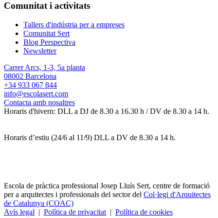
Comunitat i activitats
Tallers d'indústria per a empreses
Comunitat Sert
Blog Perspectiva
Newsletter
Carrer Arcs, 1-3, 5a planta
08002 Barcelona
+34 933 067 844
info@escolasert.com
Contacta amb nosaltres
Horaris d'hivern: DLL a DJ de 8.30 a 16.30 h / DV de 8.30 a 14 h.
Horaris d’estiu (24/6 al 11/9) DLL a DV de 8.30 a 14 h.
Escola de pràctica professional Josep Lluís Sert, centre de formació
per a arquitectes i professionals del sector del
Col·legi d'Arquitectes
de Catalunya (COAC)
Avís legal
|
Política de privacitat
|
Política de cookies