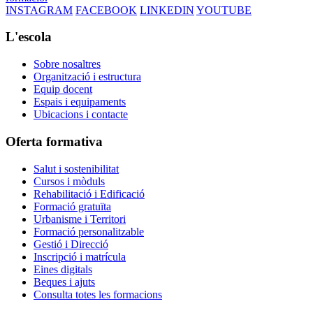
INSTAGRAM
FACEBOOK
LINKEDIN
YOUTUBE
L'escola
Sobre nosaltres
Organització i estructura
Equip docent
Espais i equipaments
Ubicacions i contacte
Oferta formativa
Salut i sostenibilitat
Cursos i mòduls
Rehabilitació i Edificació
Formació gratuïta
Urbanisme i Territori
Formació personalitzable
Gestió i Direcció
Inscripció i matrícula
Eines digitals
Beques i ajuts
Consulta totes les formacions