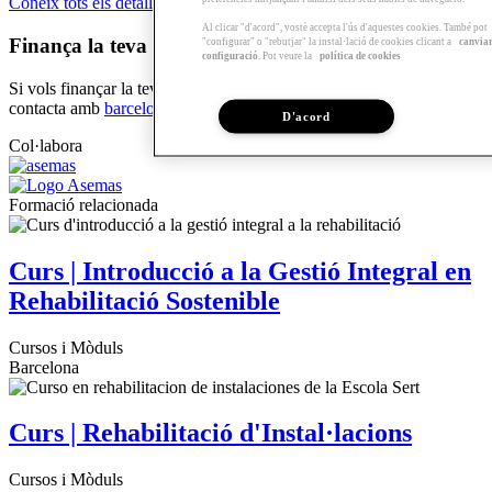
Coneix tots els detalls de la beca
Al clicar "d'acord", vostè accepta l'ús d'aquestes cookies. També pot
Finança la teva formació!
"configurar" o "rebutjar" la instal·lació de cookies clicant a
canvia
configuració
. Pot veure la
política de cookies
Si vols finançar la teva formació amb el
Préstec formació Sert
,
contacta amb
barcelona@arquia.es
o truca al 93 4826850.
D'acord
Col·labora
Formació relacionada
Curs | Introducció a la Gestió Integral en
Rehabilitació Sostenible
Cursos i Mòduls
Barcelona
Curs | Rehabilitació d'Instal·lacions
Cursos i Mòduls