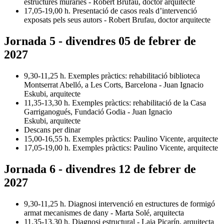
estructures muràries - Robert Brufau, doctor arquitecte
17,05-19,00 h. Presentació de casos reals d’intervenció
exposats pels seus autors - Robert Brufau, doctor arquitecte
Jornada 5 - divendres 05 de febrer de
2027
9,30-11,25 h. Exemples pràctics: rehabilitació biblioteca
Montserrat Abelló, a Les Corts, Barcelona - Juan Ignacio
Eskubi, arquitecte
11,35-13,30 h. Exemples pràctics: rehabilitació de la Casa
Garriganogués, Fundació Godia - Juan Ignacio
Eskubi, arquitecte
Descans per dinar
15,00-16,55 h. Exemples pràctics: Paulino Vicente, arquitecte
17,05-19,00 h. Exemples pràctics: Paulino Vicente, arquitecte
Jornada 6 - divendres 12 de febrer de
2027
9,30-11,25 h. Diagnosi intervenció en estructures de formigó
armat mecanismes de dany - Marta Solé, arquitecta
11,35-13,30 h. Diagnosi estructural - Laia Picarín, arquitecta