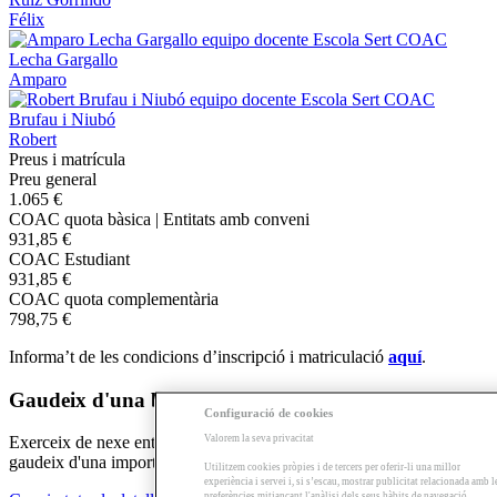
Félix
Lecha Gargallo
Amparo
Brufau i Niubó
Robert
Preus i matrícula
Preu general
1.065 €
COAC quota bàsica | Entitats amb conveni
931,85 €
COAC Estudiant
931,85 €
COAC quota complementària
798,75 €
Informa’t de les condicions d’inscripció i matriculació
aquí
.
Gaudeix d'una beca si et fas delegat/da!
Configuració de cookies
Valorem la seva privacitat
Exerceix de nexe entre l'escola, els docents i els teus companys i
gaudeix d'una important beca per desenvolupar aquestes tasques.
Utilitzem cookies pròpies i de tercers per oferir-li una millor
experiència i servei i, si s’escau, mostrar publicitat relacionada amb l
preferències mitjançant l'anàlisi dels seus hàbits de navegació.