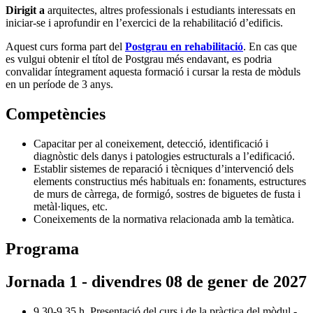
Dirigit a
arquitectes, altres professionals i estudiants interessats en
iniciar-se i aprofundir en l’exercici de la rehabilitació d’edificis.
Aquest curs forma part del
Postgrau en rehabilitació
. En cas que
es vulgui obtenir el títol de Postgrau més endavant, es podria
convalidar íntegrament aquesta formació i cursar la resta de mòduls
en un període de 3 anys.
Competències
Capacitar per al coneixement, detecció, identificació i
diagnòstic dels danys i patologies estructurals a l’edificació.
Establir sistemes de reparació i tècniques d’intervenció dels
elements constructius més habituals en: fonaments, estructures
de murs de càrrega, de formigó, sostres de biguetes de fusta i
metàl·liques, etc.
Coneixements de la normativa relacionada amb la temàtica.
Programa
Jornada 1 - divendres 08 de gener de 2027
9,30-9,35 h. Presentació del curs i de la pràctica del mòdul -