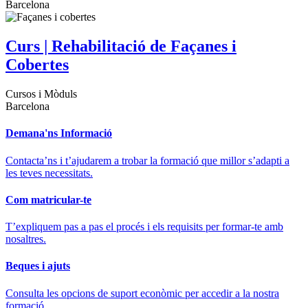
Barcelona
Curs | Rehabilitació de Façanes i
Cobertes
Cursos i Mòduls
Barcelona
Demana'ns Informació
Contacta’ns i t’ajudarem a trobar la formació que millor s’adapti a
les teves necessitats.
Com matricular-te
T’expliquem pas a pas el procés i els requisits per formar-te amb
nosaltres.
Beques i ajuts
Consulta les opcions de suport econòmic per accedir a la nostra
formació.