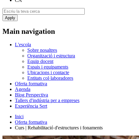
CA
Main navigation
L'escola
Sobre nosaltres
Organització i estructura
Equip docent
Espais i equipaments
Ubicacions i contacte
Entitats col·laboradores
Oferta formativa
Agenda
Blog Perspectiva
Tallers d'indústria per a empreses
Experiència Sert
Inici
Oferta formativa
Curs | Rehabilitació d'estructures i fonaments