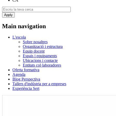
CA
Main navigation
L'escola
Sobre nosaltres
Organització i estructura
Equip docent
Espais i equipaments
Ubicacions i contacte
Entitats col·laboradores
Oferta formativa
Agenda
Blog Perspectiva
Tallers d'indústria per a empreses
Experiència Sert