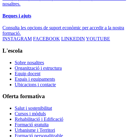
nosaltres.
Beques i ajuts
Consulta les opcions de suport econòmic per accedir a la nostra
formació.
INSTAGRAM
FACEBOOK
LINKEDIN
YOUTUBE
L'escola
Sobre nosaltres
Organització i estructura
Equip docent
Espais i equipaments
Ubicacions i contacte
Oferta formativa
Salut i sostenibilitat
Cursos i mòduls
Rehabilitació i Edificació
Formació gratuïta
Urbanisme i Territori
Formació personalitzable