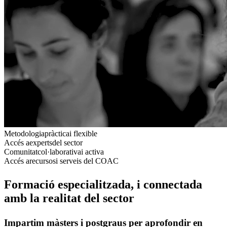
Metodologia
pràctica
i flexible
Accés a
experts
del sector
Comunitat
col·laborativa
i activa
Accés a
recursos
i serveis del COAC
Formació especialitzada, i connectada
amb la realitat del sector
Impartim màsters i postgraus per aprofondir en