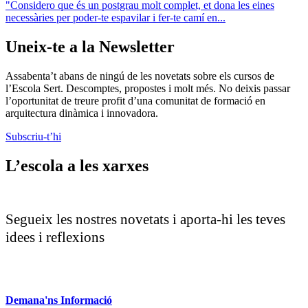
"Considero que és un postgrau molt complet, et dona les eines
necessàries per poder-te espavilar i fer-te camí en...
Uneix-te a la Newsletter
Assabenta’t abans de ningú de les novetats sobre els cursos de
l’Escola Sert. Descomptes, propostes i molt més. No deixis passar
l’oportunitat de treure profit d’una comunitat de formació en
arquitectura dinàmica i innovadora.
Subscriu-t’hi
L’escola a les xarxes
Segueix les nostres novetats i aporta-hi les teves
idees i reflexions
Demana'ns Informació