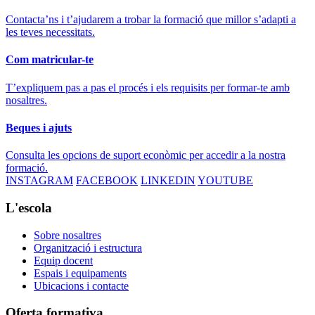
Contacta’ns i t’ajudarem a trobar la formació que millor s’adapti a
les teves necessitats.
Com matricular-te
T’expliquem pas a pas el procés i els requisits per formar-te amb
nosaltres.
Beques i ajuts
Consulta les opcions de suport econòmic per accedir a la nostra
formació.
INSTAGRAM
FACEBOOK
LINKEDIN
YOUTUBE
L'escola
Sobre nosaltres
Organització i estructura
Equip docent
Espais i equipaments
Ubicacions i contacte
Oferta formativa