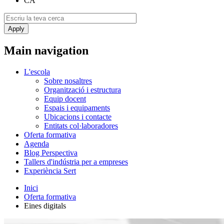
CA
Main navigation
L'escola
Sobre nosaltres
Organització i estructura
Equip docent
Espais i equipaments
Ubicacions i contacte
Entitats col·laboradores
Oferta formativa
Agenda
Blog Perspectiva
Tallers d'indústria per a empreses
Experiència Sert
Inici
Oferta formativa
Eines digitals