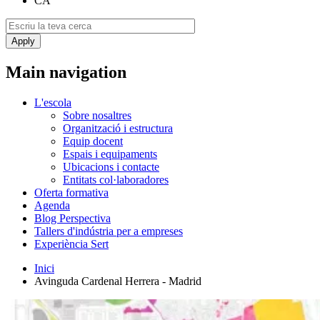
CA
Main navigation
L'escola
Sobre nosaltres
Organització i estructura
Equip docent
Espais i equipaments
Ubicacions i contacte
Entitats col·laboradores
Oferta formativa
Agenda
Blog Perspectiva
Tallers d'indústria per a empreses
Experiència Sert
Inici
Avinguda Cardenal Herrera - Madrid