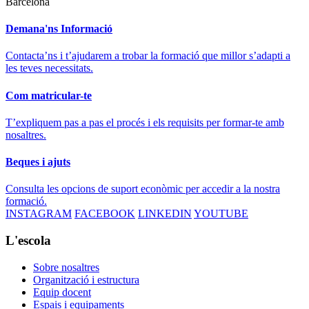
Barcelona
Demana'ns Informació
Contacta’ns i t’ajudarem a trobar la formació que millor s’adapti a
les teves necessitats.
Com matricular-te
T’expliquem pas a pas el procés i els requisits per formar-te amb
nosaltres.
Beques i ajuts
Consulta les opcions de suport econòmic per accedir a la nostra
formació.
INSTAGRAM
FACEBOOK
LINKEDIN
YOUTUBE
L'escola
Sobre nosaltres
Organització i estructura
Equip docent
Espais i equipaments