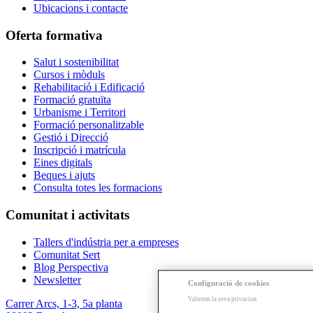
Ubicacions i contacte
Oferta formativa
Salut i sostenibilitat
Cursos i mòduls
Rehabilitació i Edificació
Formació gratuïta
Urbanisme i Territori
Formació personalitzable
Gestió i Direcció
Inscripció i matrícula
Eines digitals
Beques i ajuts
Consulta totes les formacions
Comunitat i activitats
Tallers d'indústria per a empreses
Comunitat Sert
Blog Perspectiva
Newsletter
Configuració de cookies
Valorem la seva privacitat
Carrer Arcs, 1-3, 5a planta