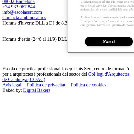
08002 Barcelona
Utilitzem cookies pròpies i de tercers per oferi
experiència i servei i, si s’escau, mostrar publ
+34 933 067 844
preferències mitjançant l'anàlisi dels seus hàb
info@escolasert.com
Contacta amb nosaltres
Al clicar "d'acord", vostè accepta l'ús d'aques
"configurar" o "rebutjar" la instal·lació de coo
Horaris d'hivern: DLL a DJ de 8.30 a 16.30 h / DV de 8.30 a 14 h.
configuració
. Pot veure la
política de cookie
Horaris d’estiu (24/6 al 11/9) DLL a DV de 8.30 a 14 h.
D'acord
Escola de pràctica professional Josep Lluís Sert, centre de formació
per a arquitectes i professionals del sector del
Col·legi d'Arquitectes
de Catalunya (COAC)
Avís legal
|
Política de privacitat
|
Política de cookies
Baked by:
Digital Bakers