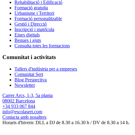
Rehabilitació i Edificació
Formació gratuïta
Urbanisme i Territori
Formació personalitzable
Gestió i Direcció
Inscripció i matrícula
Eines digitals
Beques i ajuts
Consulta totes les formacions
Comunitat i activitats
Tallers d'indústria per a empreses
Comunitat Sert
Blog Perspectiva
Newsletter
Carrer Arcs, 1-3, 5a planta
08002 Barcelona
+34 933 067 844
info@escolasert.com
Contacta amb nosaltres
Horaris d'hivern: DLL a DJ de 8.30 a 16.30 h / DV de 8.30 a 14 h.