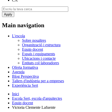
CA
Main navigation
L'escola
Sobre nosaltres
Organització i estructura
Equip docent
Espais i equipaments
Ubicacions i contacte
Entitats col·laboradores
Oferta formativa
Agenda
Blog Perspectiva
Tallers d'indústria per a empreses
Experiència Sert
Inici
Escola Sert, escola d'arquitectes
Equip docent
Victoria Clemente Lafuente