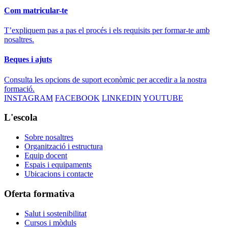
Com matricular-te
T’expliquem pas a pas el procés i els requisits per formar-te amb
nosaltres.
Beques i ajuts
Consulta les opcions de suport econòmic per accedir a la nostra
formació.
INSTAGRAM
FACEBOOK
LINKEDIN
YOUTUBE
L'escola
Sobre nosaltres
Organització i estructura
Equip docent
Espais i equipaments
Ubicacions i contacte
Oferta formativa
Salut i sostenibilitat
Cursos i mòduls