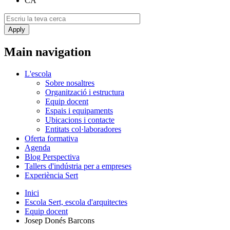
CA
Main navigation
L'escola
Sobre nosaltres
Organització i estructura
Equip docent
Espais i equipaments
Ubicacions i contacte
Entitats col·laboradores
Oferta formativa
Agenda
Blog Perspectiva
Tallers d'indústria per a empreses
Experiència Sert
Inici
Escola Sert, escola d'arquitectes
Equip docent
Josep Donés Barcons