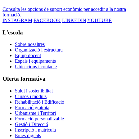
Consulta les opcions de suport econòmic per accedir a la nostra
formació.
INSTAGRAM
FACEBOOK
LINKEDIN
YOUTUBE
L'escola
Sobre nosaltres
Organització i estructura
Equip docent
Espais i equipaments
Ubicacions i contacte
Oferta formativa
Salut i sostenibilitat
Cursos i mòduls
Rehabilitació i Edificació
Formació gratuïta
Urbanisme i Territori
Formació personalitzable
Gestió i Direcció
Inscripció i matrícula
Eines digitals