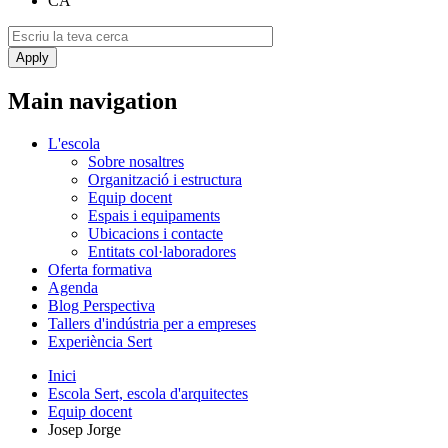
CA
Main navigation
L'escola
Sobre nosaltres
Organització i estructura
Equip docent
Espais i equipaments
Ubicacions i contacte
Entitats col·laboradores
Oferta formativa
Agenda
Blog Perspectiva
Tallers d'indústria per a empreses
Experiència Sert
Inici
Escola Sert, escola d'arquitectes
Equip docent
Josep Jorge