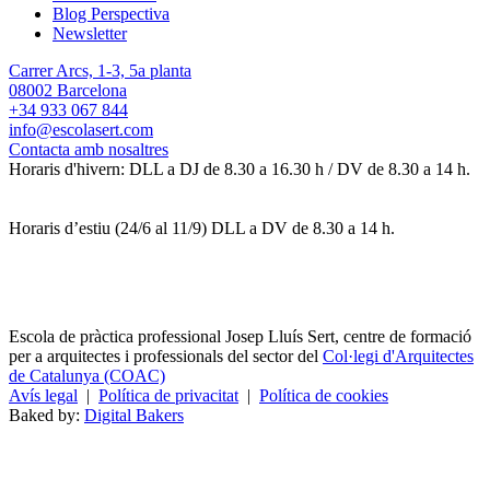
Blog Perspectiva
Newsletter
Carrer Arcs, 1-3, 5a planta
08002 Barcelona
+34 933 067 844
info@escolasert.com
Contacta amb nosaltres
Horaris d'hivern: DLL a DJ de 8.30 a 16.30 h / DV de 8.30 a 14 h.
Horaris d’estiu (24/6 al 11/9) DLL a DV de 8.30 a 14 h.
Escola de pràctica professional Josep Lluís Sert, centre de formació
per a arquitectes i professionals del sector del
Col·legi d'Arquitectes
de Catalunya (COAC)
Avís legal
|
Política de privacitat
|
Política de cookies
Baked by:
Digital Bakers