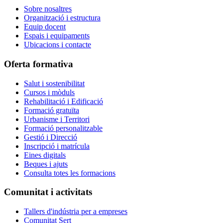
Sobre nosaltres
Organització i estructura
Equip docent
Espais i equipaments
Ubicacions i contacte
Oferta formativa
Salut i sostenibilitat
Cursos i mòduls
Rehabilitació i Edificació
Formació gratuïta
Urbanisme i Territori
Formació personalitzable
Gestió i Direcció
Inscripció i matrícula
Eines digitals
Beques i ajuts
Consulta totes les formacions
Comunitat i activitats
Tallers d'indústria per a empreses
Comunitat Sert