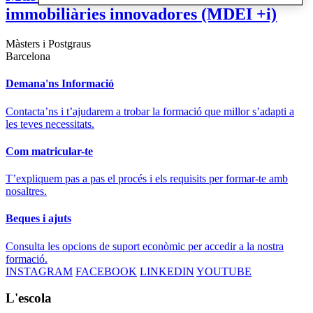
immobiliàries innovadores (MDEI +i)
Màsters i Postgraus
Barcelona
Demana'ns Informació
Contacta’ns i t’ajudarem a trobar la formació que millor s’adapti a
les teves necessitats.
Com matricular-te
T’expliquem pas a pas el procés i els requisits per formar-te amb
nosaltres.
Beques i ajuts
Consulta les opcions de suport econòmic per accedir a la nostra
formació.
INSTAGRAM
FACEBOOK
LINKEDIN
YOUTUBE
L'escola