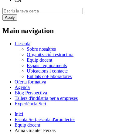
CA
Main navigation
L'escola
Sobre nosaltres
Organització i estructura
Equip docent
Espais i equipaments
Ubicacions i contacte
Entitats col·laboradores
Oferta formativa
Agenda
Blog Perspectiva
Tallers d'indústria per a empreses
Experiència Sert
Inici
Escola Sert, escola d'arquitectes
Equip docent
Anna Guanter Feixas