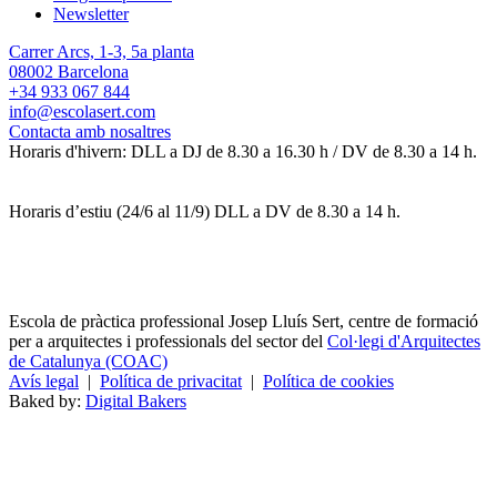
Newsletter
Carrer Arcs, 1-3, 5a planta
08002 Barcelona
+34 933 067 844
info@escolasert.com
Contacta amb nosaltres
Horaris d'hivern: DLL a DJ de 8.30 a 16.30 h / DV de 8.30 a 14 h.
Horaris d’estiu (24/6 al 11/9) DLL a DV de 8.30 a 14 h.
Escola de pràctica professional Josep Lluís Sert, centre de formació
per a arquitectes i professionals del sector del
Col·legi d'Arquitectes
de Catalunya (COAC)
Avís legal
|
Política de privacitat
|
Política de cookies
Baked by:
Digital Bakers