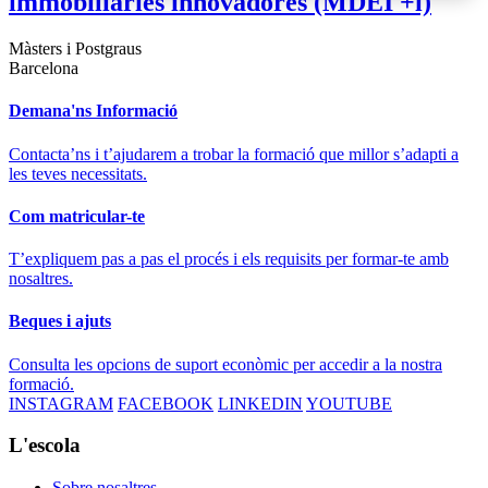
immobiliàries innovadores (MDEI +i)
Màsters i Postgraus
Barcelona
Demana'ns Informació
Contacta’ns i t’ajudarem a trobar la formació que millor s’adapti a
les teves necessitats.
Com matricular-te
T’expliquem pas a pas el procés i els requisits per formar-te amb
nosaltres.
Beques i ajuts
Consulta les opcions de suport econòmic per accedir a la nostra
formació.
INSTAGRAM
FACEBOOK
LINKEDIN
YOUTUBE
L'escola
Sobre nosaltres