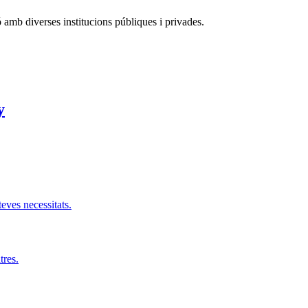
ó amb diverses institucions públiques i privades.
y
teves necessitats.
tres.