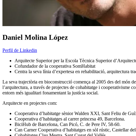
Daniel Molina López
Perfil de Linkedin
Arquitecte Superior per la Escola Tècnica Superior d’Arquite
Cofundador de la cooperativa SomHabitat
Centra la seva línia d’expertesa en rehabilitació, arquitectura tr
La seva trajectòria en bioconstrucció comença al 2005 des del món de l
l’arquitectura, a través de projectes de cohabitatge i cooperativisme com
entorn més igualitari fonamentant la justícia social.
Arquitecte en projectes com:
Cooperativa d’habitatge sènior Walden XXI, Sant Feliu de Guí
Cooperativa d’habitatges al carrer princesa 49, Barcelona.
BiciHub de Barcelona, Can Picó, C. de Pere IV, 58-60.
Can Carner Cooperativa d’habitatges en sòl rústic, Castellar del
Cohabitatge Clau Mestra, Sant Cugat del Vallés