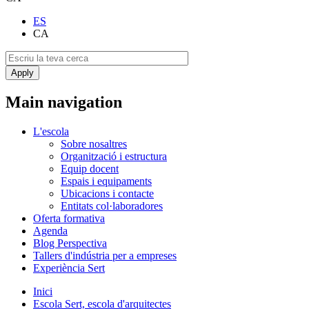
ES
CA
Main navigation
L'escola
Sobre nosaltres
Organització i estructura
Equip docent
Espais i equipaments
Ubicacions i contacte
Entitats col·laboradores
Oferta formativa
Agenda
Blog Perspectiva
Tallers d'indústria per a empreses
Experiència Sert
Inici
Escola Sert, escola d'arquitectes