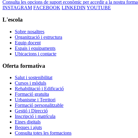
Consulta les opcions de suport econòmic per accedir a la nostra forma
INSTAGRAM
FACEBOOK
LINKEDIN
YOUTUBE
L'escola
Sobre nosaltres
Organització i estructura
Equip docent
Espais i equipaments
Ubicacions i contacte
Oferta formativa
Salut i sostenibilitat
Cursos i mòduls
Rehabilitació i Edificació
Formació gratuïta
Urbanisme i Territori
Formació personalitzable
Gestió i Direcció
Inscripció i matrícula
Eines digitals
Beques i ajuts
Consulta totes les formacions