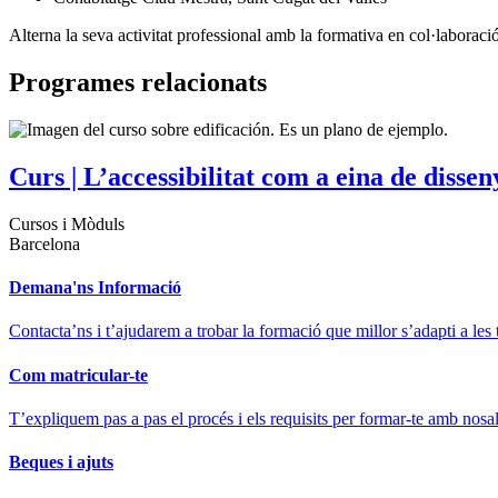
Alterna la seva activitat professional amb la formativa en col·laboraci
Programes relacionats
Curs | L’accessibilitat com a eina de dissen
Cursos i Mòduls
Barcelona
Demana'ns Informació
Contacta’ns i t’ajudarem a trobar la formació que millor s’adapti a les 
Com matricular-te
T’expliquem pas a pas el procés i els requisits per formar-te amb nosal
Beques i ajuts