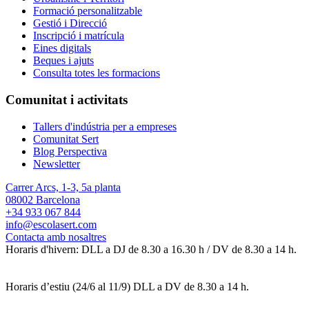
Formació personalitzable
Gestió i Direcció
Inscripció i matrícula
Eines digitals
Beques i ajuts
Consulta totes les formacions
Comunitat i activitats
Tallers d'indústria per a empreses
Comunitat Sert
Blog Perspectiva
Newsletter
Carrer Arcs, 1-3, 5a planta
08002 Barcelona
+34 933 067 844
info@escolasert.com
Contacta amb nosaltres
Horaris d'hivern: DLL a DJ de 8.30 a 16.30 h / DV de 8.30 a 14 h.
Horaris d’estiu (24/6 al 11/9) DLL a DV de 8.30 a 14 h.