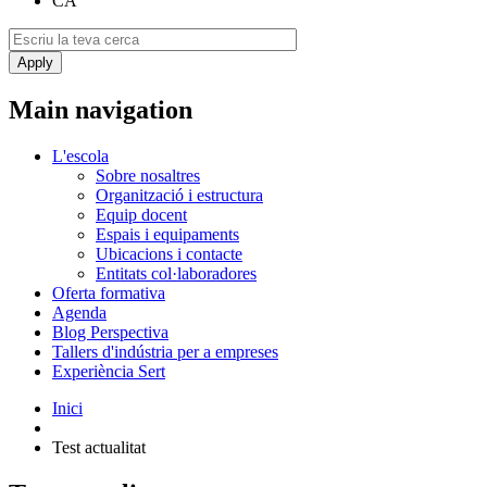
CA
Main navigation
L'escola
Sobre nosaltres
Organització i estructura
Equip docent
Espais i equipaments
Ubicacions i contacte
Entitats col·laboradores
Oferta formativa
Agenda
Blog Perspectiva
Tallers d'indústria per a empreses
Experiència Sert
Inici
Test actualitat