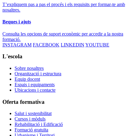
T’expliquem pas a pas el procés i els requisits per formar-te amb
nosaltres.
Beques i ajuts
Consulta les opcions de suport econòmic per accedir a la nostra
formació.
INSTAGRAM
FACEBOOK
LINKEDIN
YOUTUBE
L'escola
Sobre nosaltres
Organització i estructura
Equip docent
Espais i equipaments
Ubicacions i contacte
Oferta formativa
Salut i sostenibilitat
Cursos i mòduls
Rehabilitació i Edificació
Formació gratuïta
Urbanisme i Territori