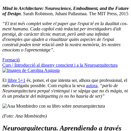
Mind in Architecture: Neuroscience, Embodiment, and the Future
of Design
. Sarah Robinson, Juhani Pallasmaa. The MIT Press, 2015
“El text més complet sobre el paper que l'espai té en la dualitat cos-
ment humana. Cada capítol està redactat per investigadors d'alt
prestigi, de caràcter tècnic marcat, però amb una infinitat
d'exemples que ajuden a visualitzar quins aspectes de l'espai
construït poden tenir relació amb la nostra memòria, les nostres
emocions o l'aprenentatge”.
Formació
Curs | Introducció al disseny conscient i a la Neuroarquitectura
El
llibre 5+1
és, potser, el que intenta ser, alhora que professional, el
més divulgatiu possible. Com explica la seva
autora
,
“parlo de
Neuroarquitectura perquè s'entengui i se sàpiga que no és màgia, ni
és un producte del màrqueting (o no ho hauria de ser)”
(Foto: Ana Mombiedro)
Neuroarquitectura. Aprendiendo a través