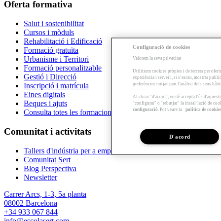
Oferta formativa
Salut i sostenibilitat
Cursos i mòduls
Rehabilitació i Edificació
Configuració de cookies
Formació gratuïta
Urbanisme i Territori
Valorem la seva privacitat
Formació personalitzable
Utilitzem cookies pròpies i de tercers per oferi
Gestió i Direcció
experiència i servei i, si s’escau, mostrar publ
preferències mitjançant l'anàlisi dels seus hàb
Inscripció i matrícula
Eines digitals
Al clicar "d'acord", vostè accepta l'ús d'aques
Beques i ajuts
"configurar" o "rebutjar" la instal·lació de coo
configuració
. Pot veure la
política de cookie
Consulta totes les formacions
Comunitat i activitats
D'acord
Tallers d'indústria per a empreses
Comunitat Sert
Blog Perspectiva
Newsletter
Carrer Arcs, 1-3, 5a planta
08002 Barcelona
+34 933 067 844
info@escolasert.com