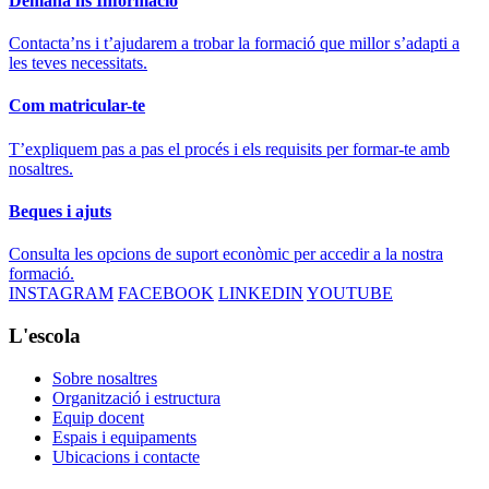
Demana'ns Informació
Contacta’ns i t’ajudarem a trobar la formació que millor s’adapti a
les teves necessitats.
Com matricular-te
T’expliquem pas a pas el procés i els requisits per formar-te amb
nosaltres.
Beques i ajuts
Consulta les opcions de suport econòmic per accedir a la nostra
formació.
INSTAGRAM
FACEBOOK
LINKEDIN
YOUTUBE
L'escola
Sobre nosaltres
Organització i estructura
Equip docent
Espais i equipaments
Ubicacions i contacte