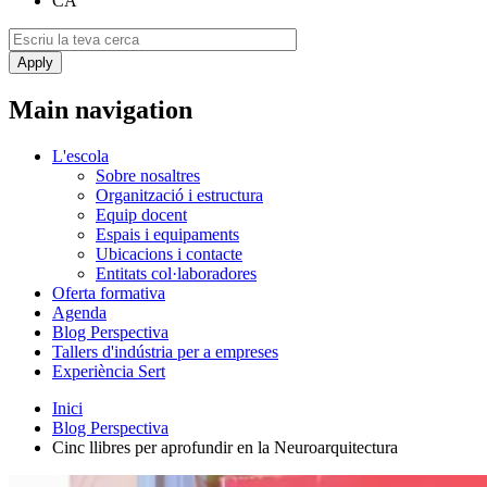
CA
Main navigation
L'escola
Sobre nosaltres
Organització i estructura
Equip docent
Espais i equipaments
Ubicacions i contacte
Entitats col·laboradores
Oferta formativa
Agenda
Blog Perspectiva
Tallers d'indústria per a empreses
Experiència Sert
Inici
Blog Perspectiva
Cinc llibres per aprofundir en la Neuroarquitectura