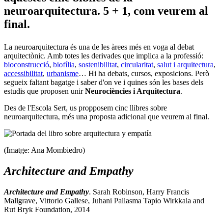
neuroarquitectura. 5 + 1, com veurem al
final.
La neuroarquitectura és una de les àrees més en voga al debat
arquitectònic. Amb totes les derivades que implica a la professió:
bioconstrucció
,
biofília
,
sostenibilitat
,
circularitat
,
salut i arquitectura
,
accessibilitat
,
urbanisme
… Hi ha debats, cursos, exposicions. Però
segueix faltant bagatge i saber d'on ve i quines són les bases dels
estudis que proposen unir
Neurociències i Arquitectura
.
Des de l'Escola Sert, us propposem cinc llibres sobre
neuroarquitectura, més una proposta adicional que veurem al final.
(Imatge: Ana Mombiedro)
Architecture and Empathy
Architecture and Empathy
. Sarah Robinson, Harry Francis
Mallgrave, Vittorio Gallese, Juhani Pallasma Tapio Wirkkala and
Rut Bryk Foundation, 2014