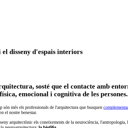
i el disseny d'espais interiors
arquitectura, sosté que el contacte amb entorn
ísica, emocional i cognitiva de les persones.
op són més els professionals de l'arquitectura que busquen
complementar
en el nostre benestar.
sseny arquitectònic els coneixements de la neurociència, l'antropologia, l
e la neuroarquitectura:
la biofília.