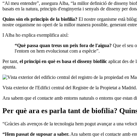
“Al meu entendre”, assegura Alba, “la millor definició de disseny biof
basats en la natura, principis d'enginyeria i senyals de disseny per dona
Quins són els principis de la biofília?
El nostre organisme està bilògic
nostre organisme no operi de la millor manera possible, generant entre 
I Alba ho explica exemplifica així:
“Què passa quan treus un peix fora de l'aigua?
Que el seu o
l'entorn on hem evolucionat com a espècie”.
Per tant,
el principi en què es basa el disseny biofílic
aplicat des de 
apunta.
Vista exterior de l'Edifici central del Registre de la Propietat a Madr
Ara sabem que el contacte amb entorns naturals o entorns que estan di
Per què ara es parla tant de biofília? Quin
“Gràcies als avenços de la tecnologia hem pogut avançar a una veloci
“Hem passat de suposar a saber.
Ara sabem que el contacte amb entor