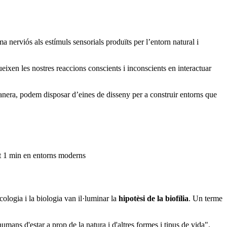
a nerviós als estímuls sensorials produïts per l’entorn natural i
ixen les nostres reaccions conscients i inconscients en interactuar
manera, podem disposar d’eines de disseny per a construir entorns que
at 1 min en entorns moderns
cologia i la biologia van il·luminar la
hipotèsi de la biofília
. Un terme
mans d'estar a prop de la natura i d'altres formes i tipus de vida".