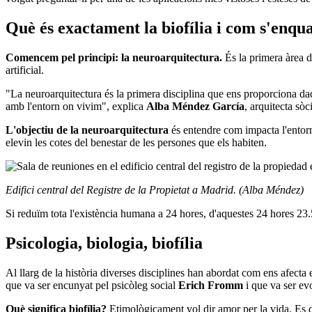
Què és exactament la biofília i com s'enqu
Comencem pel principi: la neuroarquitectura.
És la primera àrea d
artificial.
"La neuroarquitectura és la primera disciplina que ens proporciona dad
amb l'entorn on vivim", explica
Alba Méndez García
, arquitecta sò
L'objectiu de la neuroarquitectura
és entendre com impacta l'entorn
elevin les cotes del benestar de les persones que els habiten.
Edifici central del Registre de la Propietat a Madrid. (Alba Méndez)
Si reduïm tota l'existència humana a 24 hores, d'aquestes 24 hores 2
Psicologia, biologia, biofília
Al llarg de la història diverses disciplines han abordat com ens afecta 
que va ser encunyat pel psicòleg social
Erich Fromm
i que va ser ev
Què significa biofília?
Etimològicament vol dir amor per la vida. Es de