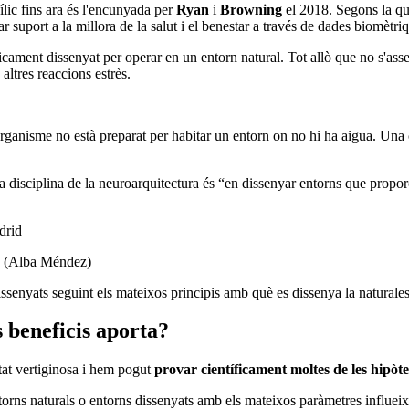
ílic fins ara és l'encunyada per
Ryan
i
Browning
el 2018. Segons la qua
r suport a la millora de la salut i el benestar a través de dades biomètriq
ament dissenyat per operar en un entorn natural. Tot allò que no s'assemb
altres reaccions estrès.
rganisme no està preparat per habitar un entorn on no hi ha aigua. Una
la disciplina de la neuroarquitectura és “en dissenyar entorns que propor
id. (Alba Méndez)
ssenyats seguint els mateixos principis amb què es dissenya la naturale
s beneficis aporta?
tat vertiginosa i hem pogut
provar científicament moltes de les hipòt
ns naturals o entorns dissenyats amb els mateixos paràmetres influeixen