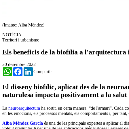
(Imatge: Alba Mëndez)
NOTÍCIA
|
Territori i urbanisme
Els beneficis de la biofília a l'arquitectura 
20 desembre 2022
WhatsApp
Facebook
LinkedIn
Compartir
El disseny biofílic, aplicat des de la neuro
naturalesa impacta positivament a la salut f
La
neuroarquitectura
ha sortit, en certa manera, “de l'armari”. Cada c
en les emocions, els processos mentals, els comportaments i, per tant, 
Alba Méndez García
és una de les principals expertes a aplicar al di
volgut preguntar-li per una de les aplicacions més vistoses i esteses d