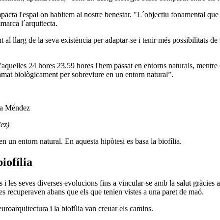
acta l'espai on habitem al nostre benestar. "L´objectiu fonamental que
mmarca l´arquitecta.
 al llarg de la seva existència per adaptar-se i tenir més possibilitats de 
d'aquelles 24 hores 23.59 hores l'hem passat en entorns naturals, mentr
ramat biològicament per sobreviure en un entorn natural”.
ez)
n un entorn natural. En aquesta hipòtesi es basa la biofília.
iofília
cs i les seves diverses evolucions fins a vincular-se amb la salut gràcies a
 es recuperaven abans que els que tenien vistes a una paret de maó.
uroarquitectura i la biofília van creuar els camins.