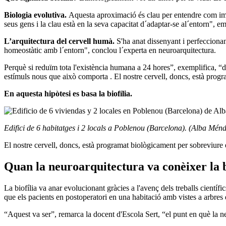
Biologia evolutiva.
Aquesta aproximació és clau per entendre com imp
seus gens i la clau està en la seva capacitat d´adaptar-se al´entorn", e
L’arquitectura del cervell humà.
S'ha anat dissenyant i perfeccionant
homeostàtic amb l´entorn", conclou l´experta en neuroarquitectura.
Perquè si reduïm tota l'existència humana a 24 hores”, exemplifica, “
estímuls nous que això comporta . El nostre cervell, doncs, està prog
En aquesta hipòtesi es basa la biofília.
Edifici de 6 habitatges i 2 locals a Poblenou (Barcelona). (Alba Ménd
El nostre cervell, doncs, està programat biològicament per sobreviure e
Quan la neuroarquitectura va conèixer la b
La biofília va anar evolucionant gràcies a l'avenç dels treballs científi
que els pacients en postoperatori en una habitació amb vistes a arbres
“Aquest va ser”, remarca la docent d'Escola Sert, “el punt en què la ne