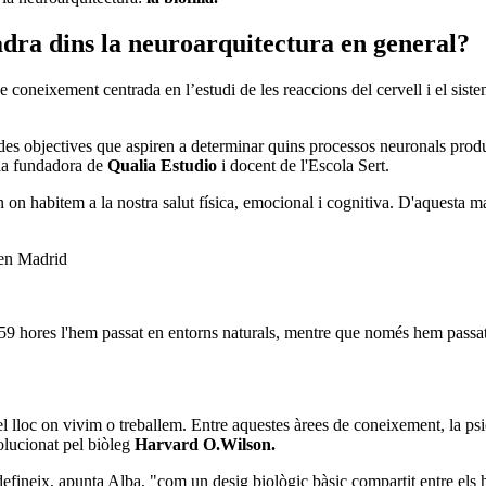
adra dins la neuroarquitectura en general?
e coneixement centrada en l’estudi de les reaccions del cervell i el sistem
es objectives que aspiren a determinar quins processos neuronals produe
cia fundadora de
Qualia Estudio
i docent de l'Escola Sert.
 on habitem a la nostra salut física, emocional i cognitiva. D'aquesta 
3.59 hores l'hem passat en entorns naturals, mentre que només hem pass
el lloc on vivim o treballem. Entre aquestes àrees de coneixement, la psi
olucionat pel biòleg
Harvard O.Wilson.
fineix, apunta Alba, "com un desig biològic bàsic compartit entre els hu