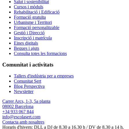
Salut i sostenibilitat
Cursos i mòduls
Rehabilitació i Edificació
Formació gratuïta
Urbanisme i Territori
Formació personalitzable
Gestió i Direcció
Inscripció i matrícula
Eines digitals
Beques i ajuts
Consulta totes les formacions
Comunitat i activitats
Tallers d'indústria per a empreses
Comunitat Sert
Blog Perspectiva
Newsletter
Carrer Arcs, 1-3, 5a planta
08002 Barcelona
+34 933 067 844
info@escolasert.com
Contacta amb nosaltres
Horaris d'hivern: DLL a DJ de 8.30 a 16.30 h / DV de 8.30 a 14 h.