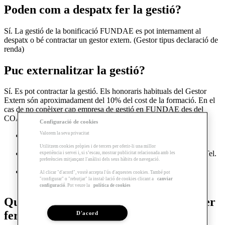
Poden com a despatx fer la gestió?
Sí. La gestió de la bonificació FUNDAE es pot internament al
despatx o bé contractar un gestor extern. (Gestor tipus declaració de
renda)
Puc externalitzar la gestió?
Sí. Es pot contractar la gestió. Els honoraris habituals del Gestor
Extern són aproximadament del 10% del cost de la formació. En el
cas de no conèixer cap empresa de gestió en FUNDAE des del
COAC. Proposem 3 empreses per poder comparar i escollir:
Configuració de cookies
Valorem la seva privacitat
Grup CIEF:
rsancho@grupcief
Tel.
93 351 78 00
ext
126
www.grupcief.com
Utilitzem cookies pròpies i de tercers per oferir-li una millor
Egara formació:
montse.vilamanya@egaraformacio.com
Tel.
experiència i servei i, si s’escau, mostrar publicitat relacionada amb les
preferències mitjançant l'anàlisi dels seus hàbits de navegació.
93 733 98 20
www.egaraformacio.com
Consultae:
e.herranz@consultae.es
Tel.
91 510 23
Al clicar "d'acord", vostè accepta l'ús d'aquestes cookies. També pot
"configurar" o "rebutjar" la instal·lació de cookies clicant a
canviar
26
www.consultae.es
configuració
. Pot veure la
política de cookies
Quines són les accions o procediment per
fer-ho?
D'acord