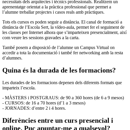
necessitats dels arquitectes i tècnics professionals. Realitzem un
aprenentatge orientat a la pràctica professional que permet a
l’alumne treballar projectes i casos reals amb pràctiques.
Tots els cursos es poden seguir a distància. El canal de formació a
distància de l’Escola Sert, la vídeo-aula, permet fer el seguiment de
les classes per Internet alhora que s’imparteixen presencialment, així
com veure les sessions gravades a la carta.
També posem a disposició de l’alumne un Campus Virtual on
accedir a tota la documentació i també fer networking amb la resta
d’alumnes.
Quina és la durada de les formacions?
Les durades de les formacions depenen dels diferents formats que
imparteix l’escola.
- MÀSTERS i POSTGRAUS: de 90 a 360 hores (de 6 a 9 mesos)
- CURSOS: de 16 a 70 hores (d’1 a 3 mesos)
- JORNADES: d’entre 2 i 4 hores.
Diferències entre un curs presencial i
online. Puc apuntar-me a qualsevol?