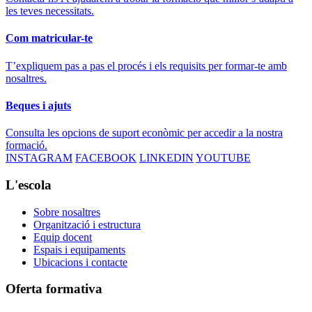
les teves necessitats.
Com matricular-te
T’expliquem pas a pas el procés i els requisits per formar-te amb
nosaltres.
Beques i ajuts
Consulta les opcions de suport econòmic per accedir a la nostra
formació.
INSTAGRAM
FACEBOOK
LINKEDIN
YOUTUBE
L'escola
Sobre nosaltres
Organització i estructura
Equip docent
Espais i equipaments
Ubicacions i contacte
Oferta formativa