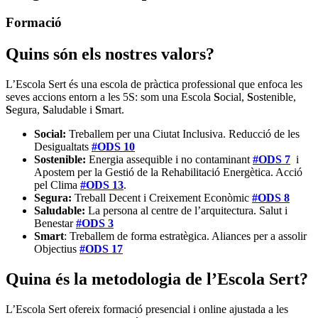
Formació
Quins són els nostres valors?
L’Escola Sert és una escola de pràctica professional que enfoca les
seves accions entorn a les 5S: som una Escola
S
ocial,
S
ostenible,
S
egura,
S
aludable i
S
mart.
Social:
Treballem per una Ciutat Inclusiva. Reducció de les
Desigualtats
#ODS 10
Sostenible:
Energia assequible i no contaminant
#ODS 7
i
Apostem per la Gestió de la Rehabilitació Energètica. Acció
pel Clima
#ODS 13
.
Segura:
Treball Decent i Creixement Econòmic
#ODS 8
Saludable:
La persona al centre de l’arquitectura. Salut i
Benestar
#ODS 3
Smart
: Treballem de forma estratègica. Aliances per a assolir
Objectius
#ODS 17
Quina és la metodologia de l’Escola Sert?
L’Escola Sert ofereix formació presencial i online ajustada a les