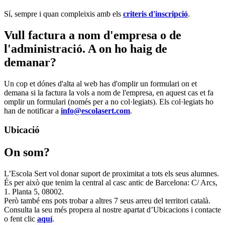
Sí, sempre i quan compleixis amb els
criteris d'inscripció
.
Vull factura a nom d'empresa o de
l'administració. A on ho haig de
demanar?
Un cop et dónes d'alta al web has d'omplir un formulari on et
demana si la factura la vols a nom de l'empresa, en aquest cas et fa
omplir un formulari (només per a no col·legiats). Els col·legiats ho
han de notificar a
info@escolasert.com
.
Ubicació
On som?
L’Escola Sert vol donar suport de proximitat a tots els seus alumnes.
És per això que tenim la central al casc antic de Barcelona: C/ Arcs,
1. Planta 5, 08002.
Però també ens pots trobar a altres 7 seus arreu del territori català.
Consulta la seu més propera al nostre apartat d’Ubicacions i contacte
o fent clic
aquí
.