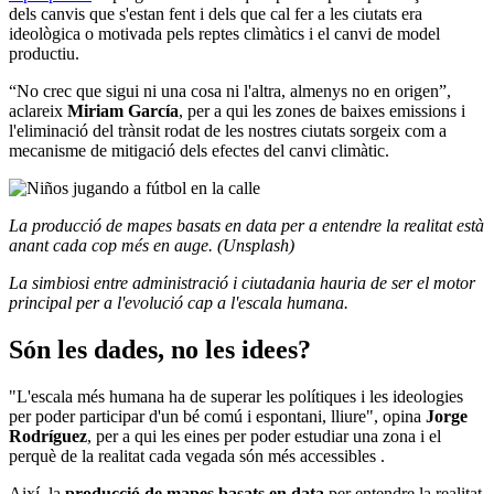
dels canvis que s'estan fent i dels que cal fer a les ciutats era
ideològica o motivada pels reptes climàtics i el canvi de model
productiu.
“No crec que sigui ni una cosa ni l'altra, almenys no en origen”,
aclareix
Miriam García
, per a qui les zones de baixes emissions i
l'eliminació del trànsit rodat de les nostres ciutats sorgeix com a
mecanisme de mitigació dels efectes del canvi climàtic.
La producció de mapes basats en data per a entendre la realitat està
anant cada cop més en auge. (Unsplash)
La simbiosi entre administració i ciutadania hauria de ser el motor
principal per a l'evolució cap a l'escala humana.
Són les dades, no les idees?
"L'escala més humana ha de superar les polítiques i les ideologies
per poder participar d'un bé comú i espontani, lliure", opina
Jorge
Rodríguez
, per a qui les eines per poder estudiar una zona i el
perquè de la realitat cada vegada són més accessibles .
Així, la
producció de mapes basats en data
per entendre la realitat