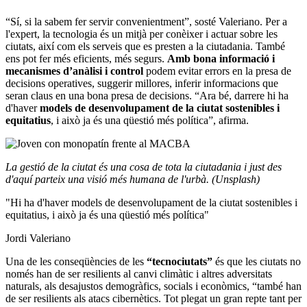
“Sí, si la sabem fer servir convenientment”, sosté Valeriano. Per a
l'expert, la tecnologia és un mitjà per conèixer i actuar sobre les
ciutats, així com els serveis que es presten a la ciutadania. També
ens pot fer més eficients, més segurs.
Amb bona informació i
mecanismes d’anàlisi i control
podem evitar errors en la presa de
decisions operatives, suggerir millores, inferir informacions que
seran claus en una bona presa de decisions. “Ara bé, darrere hi ha
d'haver
models de desenvolupament de la ciutat sostenibles i
equitatius
, i això ja és una qüestió més política”, afirma.
La gestió de la ciutat és una cosa de tota la ciutadania i just des
d'aquí parteix una visió més humana de l'urbà. (Unsplash)
"Hi ha d'haver models de desenvolupament de la ciutat sostenibles i
equitatius, i això ja és una qüestió més política"
Jordi Valeriano
Una de les conseqüències de les
“tecnociutats”
és que les ciutats no
només han de ser resilients al canvi climàtic i altres adversitats
naturals, als desajustos demogràfics, socials i econòmics, “també han
de ser resilients als atacs cibernètics. Tot plegat un gran repte tant per