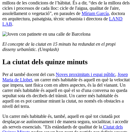
millora de les condicions de l’hàbitat. És a dir, “des de la millora dels
cicles i processos de cada lloc: cicle de l'aigua, qualitat de l'aire,
assolellament o vegetació”, en paraules de
Míriam García
, doctora
en arquitectura, paisatgista, tècnic urbanista i directora de
LAND
LAB
.
El concepte de la ciutat en 15 minuts ha redundat en el propi
disseny urbanístic. (Unsplash)
La ciutat dels quinze minuts
Per al també docent del curs
Noves proximitats i espai públic
,
Josep
Maria de Llobet
, un carrer més habitable és aquell en què la velocitat
que impera, tant física com en altres aspectes, és la del vianant. Un
carrer més habitable és aquell en què el so d'una conversa no queda
sepultat sota els decibels del trànsit. Un carrer més habitable és
aquell on es pot caminar mirant la ciutat, no només els obstacles a
nivell del terra.
Un carrer més habitable és, també, aquell en què tot ciutadà pot
desplaçar-se autònomament i de manera segura, socialitzar, i accedir
als serveis essencials. "Els estàndards de qualitat de la
Ciutat dels