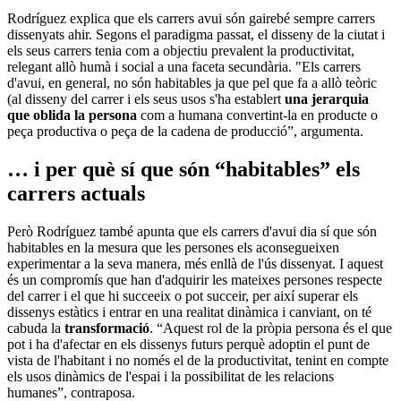
Rodríguez explica que els carrers avui són gairebé sempre carrers
dissenyats ahir. Segons el paradigma passat, el disseny de la ciutat i
els seus carrers tenia com a objectiu prevalent la productivitat,
relegant allò humà i social a una faceta secundària. "Els carrers
d'avui, en general, no són habitables ja que pel que fa a allò teòric
(al disseny del carrer i els seus usos s'ha establert
una jerarquia
que oblida la persona
com a humana convertint-la en producte o
peça productiva o peça de la cadena de producció”, argumenta.
… i per què sí que són “habitables” els
carrers actuals
Però Rodríguez també apunta que els carrers d'avui dia sí que són
habitables en la mesura que les persones els aconsegueixen
experimentar a la seva manera, més enllà de l'ús dissenyat. I aquest
és un compromís que han d'adquirir les mateixes persones respecte
del carrer i el que hi succeeix o pot succeir, per així superar els
dissenys estàtics i entrar en una realitat dinàmica i canviant, on té
cabuda la
transformació
. “Aquest rol de la pròpia persona és el que
pot i ha d'afectar en els dissenys futurs perquè adoptin el punt de
vista de l'habitant i no només el de la productivitat, tenint en compte
els usos dinàmics de l'espai i la possibilitat de les relacions
humanes”, contraposa.