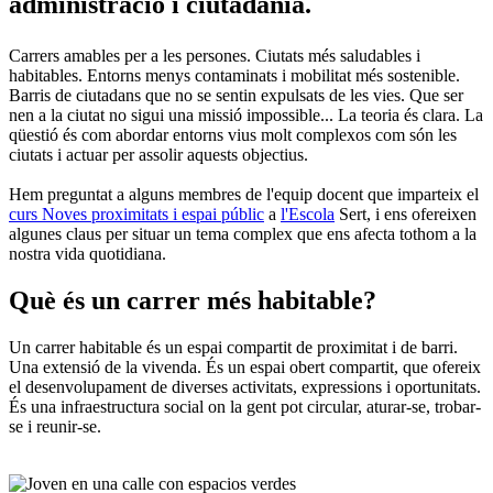
administració i ciutadania.
Carrers amables per a les persones. Ciutats més saludables i
habitables. Entorns menys contaminats i mobilitat més sostenible.
Barris de ciutadans que no se sentin expulsats de les vies. Que ser
nen a la ciutat no sigui una missió impossible... La teoria és clara. La
qüestió és com abordar entorns vius molt complexos com són les
ciutats i actuar per assolir aquests objectius.
Hem preguntat a alguns membres de l'equip docent que imparteix el
curs Noves proximitats i espai públic
a
l'Escola
Sert, i ens ofereixen
algunes claus per situar un tema complex que ens afecta tothom a la
nostra vida quotidiana.
Què és un carrer més habitable?
Un carrer habitable és un espai compartit de proximitat i de barri.
Una extensió de la vivenda. És un espai obert compartit, que ofereix
el desenvolupament de diverses activitats, expressions i oportunitats.
És una infraestructura social on la gent pot circular, aturar-se, trobar-
se i reunir-se.