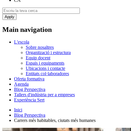
CA
Main navigation
L'escola
Sobre nosaltres
Organització i estructura
Equip docent
Espais i equipaments
Ubicacions i contacte
Entitats col·laboradores
Oferta formativa
Agenda
Blog Perspectiva
Tallers d'indústria per a empreses
Experiència Sert
Inici
Blog Perspectiva
Carrers més habitables, ciutats més humanes