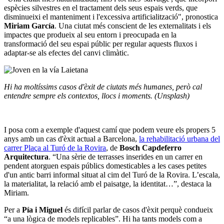
espècies silvestres en el tractament dels seus espais verds, que
disminueixi el manteniment i l'excessiva artificialització", pronostica
Miriam García
. Una ciutat més conscient de les externalitats i els
impactes que produeix al seu entorn i preocupada en la
transformació del seu espai públic per regular aquests fluxos i
adaptar-se als efectes del canvi climàtic.
Hi ha moltíssims casos d'èxit de ciutats més humanes, però cal
entendre sempre els contextos, llocs i moments. (Unsplash)
I posa com a exemple d'aquest camí que podem veure els propers 5
anys amb un cas d'èxit actual a Barcelona,
la rehabilitació urbana del
carrer Plaça al Turó de la Rovira
, de
Bosch Capdeferro
Arquitectura
. “Una sèrie de terrasses inserides en un carrer en
pendent atorguen espais públics domesticables a les cases petites
d'un antic barri informal situat al cim del Turó de la Rovira. L’escala,
la materialitat, la relació amb el paisatge, la identitat…”, destaca la
Miriam.
Per a
Pía i Miguel
és difícil parlar de casos d'èxit perquè condueix
“a una lògica de models replicables”. Hi ha tants models com a