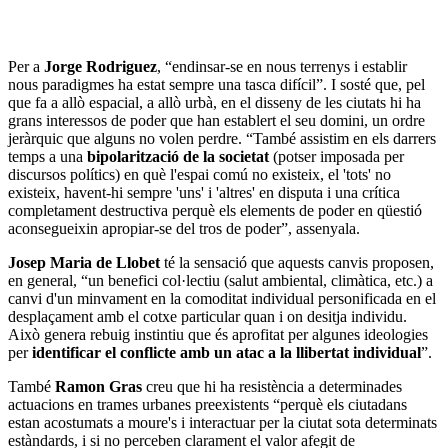
Per a
Jorge Rodriguez
, “endinsar-se en nous terrenys i establir
nous paradigmes ha estat sempre una tasca difícil”. I sosté que, pel
que fa a allò espacial, a allò urbà, en el disseny de les ciutats hi ha
grans interessos de poder que han establert el seu domini, un ordre
jeràrquic que alguns no volen perdre. “També assistim en els darrers
temps a una
bipolarització de la societat
(potser imposada per
discursos polítics) en què l'espai comú no existeix, el 'tots' no
existeix, havent-hi sempre 'uns' i 'altres' en disputa i una crítica
completament destructiva perquè els elements de poder en qüestió
aconsegueixin apropiar-se del tros de poder”, assenyala.
Josep Maria de Llobet
té la sensació que aquests canvis proposen,
en general, “un benefici col·lectiu (salut ambiental, climàtica, etc.) a
canvi d'un minvament en la comoditat individual personificada en el
desplaçament amb el cotxe particular quan i on desitja individu.
Això genera rebuig instintiu que és aprofitat per algunes ideologies
per
identificar el conflicte amb un atac a la llibertat individual
”.
També
Ramon Gras
creu que hi ha resistència a determinades
actuacions en trames urbanes preexistents “perquè els ciutadans
estan acostumats a moure's i interactuar per la ciutat sota determinats
estàndards, i si no perceben clarament el valor afegit de