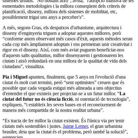
sistemes urbans. “No obstant això”, avisa, “l'adopció massiva de les
esmentades metodologies i la millora conseqüent dels criteris de
planificació, disseny, millora dels sistemes de mobilitat, etc,
possiblement trigui uns anys a percebre's”.
A més, segons Gras, els despatxos d'urbanisme, arquitectura i
disseny d'enginyeria triguen a adoptar aquestes millores, però
“conforme anem observant més casos d'èxit, aquests mètodes seran
cada cop més àmpliament adoptats i ens permetran unir creativitat i
rigor en el disseny. Així, com més aviat puguem beneficiar-nos
d'aquests salts qualitatius, millor dissenyarem i gestionarem les
ciutats i això redundarà en una millora de la qualitat de vida dels
ciutadans”, visualitza.
Pia i Miguel
apunten, finalment, que 5 anys en l'evolució d'una
ciutat és molt curt termini, però “sent optimistes” creuen que és
possible que cada vegada estigui més alineada a uns objectius
d'entendre el que existeix per projectar-se a un futur millor. “
La
ciutat del futur no és ciència ficció
, ni ostentació de tecnologia”,
expliquen, “i estableix les seves bases en el reconeixement de
manera més compartida de la nostra realitat urbana”.
“Es tracta de fer millor la ciutat existent. És l'única via per tenir
ciutats més sostenibles i justes.
Jaime Lerner
, el gran urbanista
brasiler, deia que la ciutat és el problema, però també la solució”,
sentencien.