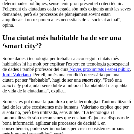
determinades polítiques, sense tenir prou present el criteri tècnic.
Feliçment els ciutadans cada vegada són més exigents amb les seves
demandes, però els processos de planejament sovint estan
anquilosats i no responen a les necessitats de la societat actual”,
opina.
Una ciutat més habitable ha de ser una
‘smart city’?
Sobre dades i tecnologia per treballar a aconseguir ciutats més
habitables hi ha molt per explicar l'expert en tecnologia geoespacial
de dades i també professor del curs
Noves proximitats i espai públic
,
Jordi Valeriano
. Per ell, no és una condició necessària que una
ciutat, per ser “habitable”, hagi de ser una
smart city
. "Però una
smart city
pot ajudar sens dubte a millorar l´habitabilitat i la qualitat
de vida de la ciutadania", explica.
Sobre si es pot donar la paradoxa que la tecnologia i l'automatització
faci de les urbs ecosistemes més humans, Valeriano explica que per
si sola no, però ben utilitzada, sens dubte. "La tecnologia i l
´automatització són mecanismes que ens han d´ajudar a disposar de
bona informació, agilitzar els processos de decisió i, en
conseqüència, poden ser importants per crear ecosistemes urbans
més humans i sostenibles", sosté.