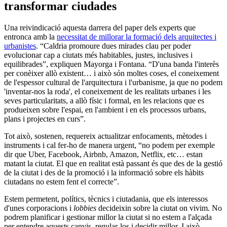
transformar ciudades
Una reivindicació aquesta darrera del paper dels experts que
entronca amb la
necessitat de millorar la formació dels arquitectes i
urbanistes
. “Caldria promoure dues mirades clau per poder
evolucionar cap a ciutats més habitables, justes, inclusives i
equilibrades”, expliquen Mayorga i Fontana. “D'una banda l'interès
per conèixer allò existent… i això són moltes coses, el coneixement
de l'espessor cultural de l'arquitectura i l'urbanisme, ja que no podem
'inventar-nos la roda', el coneixement de les realitats urbanes i les
seves particularitats, a allò físic i formal, en les relacions que es
produeixen sobre l'espai, en l'ambient i en els processos urbans,
plans i projectes en curs”.
Tot això, sostenen, requereix actualitzar enfocaments, mètodes i
instruments i cal fer-ho de manera urgent, “no podem per exemple
dir que Uber, Facebook, Airbnb, Amazon, Netflix, etc… estan
matant la ciutat. El que en realitat està passant és que des de la gestió
de la ciutat i des de la promoció i la informació sobre els hàbits
ciutadans no estem fent el correcte”.
Estem permetent, polítics, tècnics i ciutadania, que els interessos
d'unes corporacions i
lobbies
decideixin sobre la ciutat on vivim. No
podrem planificar i gestionar millor la ciutat si no estem a l'alçada
per entendre aquests canvis, regular-los i decidir millor. I això