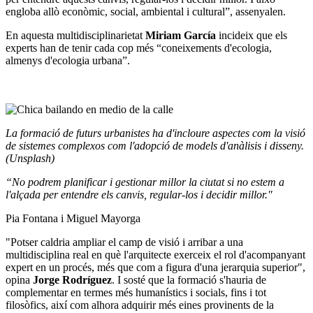
engloba allò econòmic, social, ambiental i cultural”, assenyalen.
En aquesta multidisciplinarietat
Miriam García
incideix que els
experts han de tenir cada cop més “coneixements d'ecologia,
almenys d'ecologia urbana”.
La formació de futurs urbanistes ha d'incloure aspectes com la visió
de sistemes complexos com l'adopció de models d'anàlisis i disseny.
(Unsplash)
“No podrem planificar i gestionar millor la ciutat si no estem a
l'alçada per entendre els canvis, regular-los i decidir millor."
Pia Fontana i Miguel Mayorga
"Potser caldria ampliar el camp de visió i arribar a una
multidisciplina real en què l'arquitecte exerceix el rol d'acompanyant
expert en un procés, més que com a figura d'una jerarquia superior",
opina
Jorge Rodríguez
. I sosté que la formació s'hauria de
complementar en termes més humanístics i socials, fins i tot
filosòfics, així com alhora adquirir més eines provinents de la