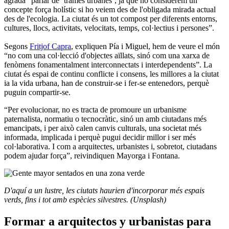
agrada “parlar de ‘trames urbanes’, ja que ho considerem un
concepte força holístic si ho veiem des de l'obligada mirada actual
des de l'ecologia. La ciutat és un tot compost per diferents entorns,
cultures, llocs, activitats, velocitats, temps, col·lectius i persones”.
Segons
Fritjof Capra
, expliquen Pía i Miguel, hem de veure el món
“no com una col·lecció d'objectes aïllats, sinó com una xarxa de
fenòmens fonamentalment interconnectats i interdependents”. La
ciutat és espai de continu conflicte i consens, les millores a la ciutat
ia la vida urbana, han de construir-se i fer-se entenedors, perquè
puguin compartir-se.
“Per evolucionar, no es tracta de promoure un urbanisme
paternalista, normatiu o tecnocràtic, sinó un amb ciutadans més
emancipats, i per això calen canvis culturals, una societat més
informada, implicada i perquè pugui decidir millor i ser més
col·laborativa. I com a arquitectes, urbanistes i, sobretot, ciutadans
podem ajudar força”, reivindiquen Mayorga i Fontana.
D'aquí a un lustre, les ciutats haurien d'incorporar més espais
verds, fins i tot amb espècies silvestres. (Unsplash)
Formar a arquitectos y urbanistas para