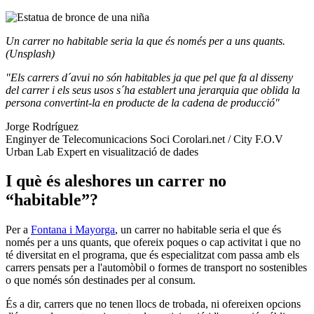
Un carrer no habitable seria la que és només per a uns quants.
(Unsplash)
"Els carrers d´avui no són habitables ja que pel que fa al disseny
del carrer i els seus usos s´ha establert una jerarquia que oblida la
persona convertint-la en producte de la cadena de producció"
Jorge Rodríguez
Enginyer de Telecomunicacions Soci Corolari.net / City F.O.V
Urban Lab Expert en visualització de dades
I què és aleshores un carrer no
“habitable”?
Per a
Fontana i Mayorga
, un carrer no habitable seria el que és
només per a uns quants, que ofereix poques o cap activitat i que no
té diversitat en el programa, que és especialitzat com passa amb els
carrers pensats per a l'automòbil o formes de transport no sostenibles
o que només són destinades per al consum.
És a dir, carrers que no tenen llocs de trobada, ni ofereixen opcions