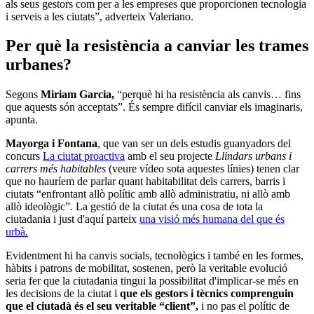
als seus gestors com per a les empreses que proporcionen tecnologia
i serveis a les ciutats”, adverteix Valeriano.
Per què la resistència a canviar les trames
urbanes?
Segons
Miriam Garcia,
“perquè hi ha resistència als canvis… fins
que aquests són acceptats”. És sempre difícil canviar els imaginaris,
apunta.
Mayorga i Fontana
, que van ser un dels estudis guanyadors del
concurs
La ciutat proactiva
amb el seu projecte
Llindars urbans i
carrers més habitables
(veure vídeo sota aquestes línies) tenen clar
que no hauríem de parlar quant habitabilitat dels carrers, barris i
ciutats “enfrontant allò polític amb allò administratiu, ni allò amb
allò ideològic”. La gestió de la ciutat és una cosa de tota la
ciutadania i just d'aquí parteix
una visió més humana del que és
urbà.
Evidentment hi ha canvis socials, tecnològics i també en les formes,
hàbits i patrons de mobilitat, sostenen, però la veritable evolució
seria fer que la ciutadania tingui la possibilitat d'implicar-se més en
les decisions de la ciutat i
que els gestors i tècnics comprenguin
que el ciutadà és el seu veritable “client”,
i no pas el polític de