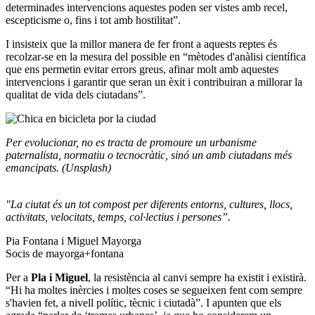
determinades intervencions aquestes poden ser vistes amb recel,
escepticisme o, fins i tot amb hostilitat”.
I insisteix que la millor manera de fer front a aquests reptes és
recolzar-se en la mesura del possible en “mètodes d'anàlisi científica
que ens permetin evitar errors greus, afinar molt amb aquestes
intervencions i garantir que seran un èxit i contribuiran a millorar la
qualitat de vida dels ciutadans”.
Per evolucionar, no es tracta de promoure un urbanisme
paternalista, normatiu o tecnocràtic, sinó un amb ciutadans més
emancipats
. (Unsplash)
"La ciutat és un tot compost per diferents entorns, cultures, llocs,
activitats, velocitats, temps, col·lectius i persones”.
Pia Fontana i Miguel Mayorga
Socis de mayorga+fontana
Per a
Pla i Miguel
, la resistència al canvi sempre ha existit i existirà.
“Hi ha moltes inèrcies i moltes coses se segueixen fent com sempre
s'havien fet, a nivell polític, tècnic i ciutadà”. I apunten que els