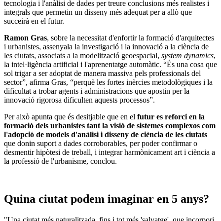
tecnologia i l'anàlisi de dades per treure conclusions més realistes i
integrals que permetin un disseny més adequat per a allò que
succeirà en el futur.
Ramon Gras
, sobre la necessitat d'enfortir la formació d'arquitectes
i urbanistes, assenyala la investigació i la innovació a la ciència de
les ciutats, associats a la modelització geoespacial,
system dynamics
,
la intel·ligència artificial i l'aprenentatge automàtic. “És una cosa que
sol trigar a ser adoptat de manera massiva pels professionals del
sector”, afirma Gras, “perquè les fortes inèrcies metodològiques i la
dificultat a trobar agents i administracions que apostin per la
innovació rigorosa dificulten aquests processos”.
Per això apunta que és desitjable que en el
futur es reforci en la
formació dels urbanistes tant la visió de sistemes complexos com
l'adopció de models d'anàlisi i disseny de ciència de les ciutats
que donin suport a dades corroborables, per poder confirmar o
desmentir hipòtesi de treball, i integrar harmònicament art i ciència a
la professió de l'urbanisme, conclou.
Quina ciutat podem imaginar en 5 anys?
"Una ciutat més naturalitzada, fins i tot més 'salvatge', que incorpori