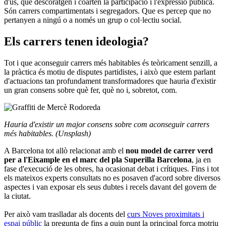
d'ús, que descoratgen i coarten la participació i l'expressió pública.
Són carrers compartimentats i segregadors. Que es percep que no
pertanyen a ningú o a només un grup o col·lectiu social.
Els carrers tenen ideologia?
Tot i que aconseguir carrers més habitables és teòricament senzill, a
la pràctica és motiu de disputes partidistes, i això que estem parlant
d'actuacions tan profundament transformadores que hauria d'existir
un gran consens sobre què fer, què no i, sobretot, com.
Hauria d'existir un major consens sobre com aconseguir carrers
més habitables. (Unsplash)
A Barcelona tot allò relacionat amb el
nou model de carrer verd
per a l'Eixample en el marc del pla Superilla Barcelona
, ja en
fase d'execució de les obres, ha ocasionat debat i crítiques. Fins i tot
els mateixos experts consultats no es posaven d'acord sobre diversos
aspectes i van exposar els seus dubtes i recels davant del govern de
la ciutat.
Per això vam traslladar als docents del
curs Noves proximitats i
espai públic
la pregunta de fins a quin punt la principal força motriu