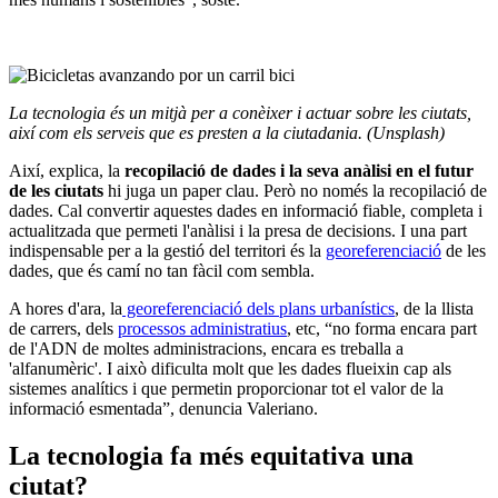
La tecnologia és un mitjà per a conèixer i actuar sobre les ciutats,
així com els serveis que es presten a la ciutadania. (Unsplash)
Així, explica, la
recopilació de dades i la seva anàlisi en el futur
de les ciutats
hi juga un paper clau. Però no només la recopilació de
dades. Cal convertir aquestes dades en informació fiable, completa i
actualitzada que permeti l'anàlisi i la presa de decisions. I una part
indispensable per a la gestió del territori és la
georeferenciació
de les
dades, que és camí no tan fàcil com sembla.
A hores d'ara, la
georeferenciació dels plans urbanístics
, de la llista
de carrers, dels
processos administratius
, etc, “no forma encara part
de l'ADN de moltes administracions, encara es treballa a
'alfanumèric'. I això dificulta molt que les dades flueixin cap als
sistemes analítics i que permetin proporcionar tot el valor de la
informació esmentada”, denuncia Valeriano.
La tecnologia fa més equitativa una
ciutat?