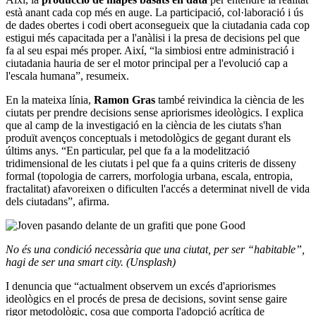
està anant cada cop més en auge. La participació, col·laboració i ús
de dades obertes i codi obert aconsegueix que la ciutadania cada cop
estigui més capacitada per a l'anàlisi i la presa de decisions pel que
fa al seu espai més proper. Així, “la simbiosi entre administració i
ciutadania hauria de ser el motor principal per a l'evolució cap a
l'escala humana”, resumeix.
En la mateixa línia,
Ramon Gras
també reivindica la ciència de les
ciutats per prendre decisions sense apriorismes ideològics. I explica
que al camp de la investigació en la ciència de les ciutats s'han
produït avenços conceptuals i metodològics de gegant durant els
últims anys. “En particular, pel que fa a la modelització
tridimensional de les ciutats i pel que fa a quins criteris de disseny
formal (topologia de carrers, morfologia urbana, escala, entropia,
fractalitat) afavoreixen o dificulten l'accés a determinat nivell de vida
dels ciutadans”, afirma.
No és una condició necessària que una ciutat, per ser “habitable”,
hagi de ser una smart city. (Unsplash)
I denuncia que “actualment observem un excés d'apriorismes
ideològics en el procés de presa de decisions, sovint sense gaire
rigor metodològic, cosa que comporta l'adopció acrítica de