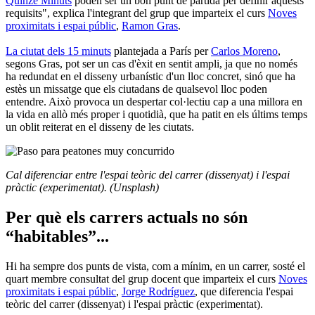
Quinze Minuts
poden ser un bon punt de partida per definir aquests
requisits", explica l'integrant del grup que imparteix el curs
Noves
proximitats i espai públic
,
Ramon Gras
.
La ciutat dels 15 minuts
plantejada a París per
Carlos Moreno
,
segons Gras, pot ser un cas d'èxit en sentit ampli, ja que no només
ha redundat en el disseny urbanístic d'un lloc concret, sinó que ha
estès un missatge que els ciutadans de qualsevol lloc poden
entendre. Això provoca un despertar col·lectiu cap a una millora en
la vida en allò més proper i quotidià, que ha patit en els últims temps
un oblit reiterat en el disseny de les ciutats.
Cal diferenciar entre l'espai teòric del carrer (dissenyat) i l'espai
pràctic (experimentat). (Unsplash)
Per què els carrers actuals no són
“habitables”...
Hi ha sempre dos punts de vista, com a mínim, en un carrer, sosté el
quart membre consultat del grup docent que imparteix el curs
Noves
proximitats i espai públic
,
Jorge Rodríguez
, que diferencia l'espai
teòric del carrer (dissenyat) i l'espai pràctic (experimentat).