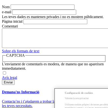
Nom
e-mail
Les teves dades es mantenen privades i no es mostren públicament.
Pàgina inicial
Comentari
Sobre els formats de text
CAPTCHA
L'enviament de comentaris es modera, de manera que no apareixen
immediatament.
Avís legal
Demana'ns Informació
Configuració de cookies
Valorem la seva privacitat
Contacta’ns i t’ajudarem a trobar la formació que millor s’adapti a
Utilitzem cookies pròpies i de tercers per oferi
les teves necessitats.
experiència i servei i, si s’escau, mostrar publ