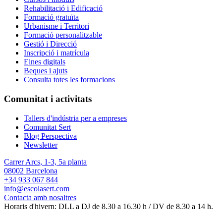
Rehabilitació i Edificació
Formació gratuïta
Urbanisme i Territori
Formació personalitzable
Gestió i Direcció
Inscripció i matrícula
Eines digitals
Beques i ajuts
Consulta totes les formacions
Comunitat i activitats
Tallers d'indústria per a empreses
Comunitat Sert
Blog Perspectiva
Newsletter
Carrer Arcs, 1-3, 5a planta
08002 Barcelona
+34 933 067 844
info@escolasert.com
Contacta amb nosaltres
Horaris d'hivern: DLL a DJ de 8.30 a 16.30 h / DV de 8.30 a 14 h.