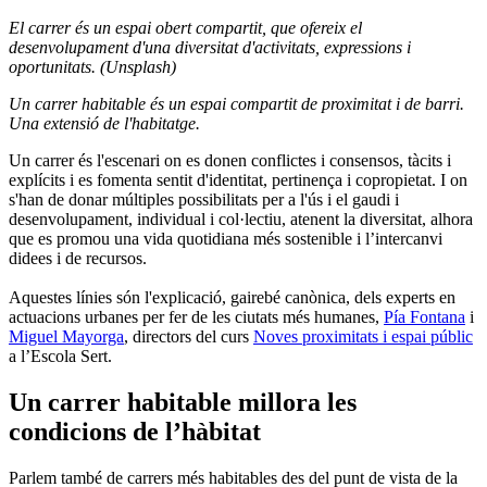
El carrer és un espai obert compartit, que ofereix el
desenvolupament d'una diversitat d'activitats, expressions i
oportunitats. (Unsplash)
Un carrer habitable és un espai compartit de proximitat i de barri.
Una extensió de l'habitatge.
Un carrer és l'escenari on es donen conflictes i consensos, tàcits i
explícits i es fomenta sentit d'identitat, pertinença i copropietat. I on
s'han de donar múltiples possibilitats per a l'ús i el gaudi i
desenvolupament, individual i col·lectiu, atenent la diversitat, alhora
que es promou una vida quotidiana més sostenible i l’intercanvi
didees i de recursos.
Aquestes línies són l'explicació, gairebé canònica, dels experts en
actuacions urbanes per fer de les ciutats més humanes,
Pía Fontana
i
Miguel Mayorga
, directors del curs
Noves proximitats i espai públic
a l’Escola Sert.
Un carrer habitable millora les
condicions de l’hàbitat
Parlem també de carrers més habitables des del punt de vista de la