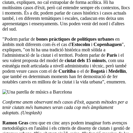
ciutats, expliquen, no cal extrapolar de forma acrítica. Hi ha
moltíssims casos d'èxit, però cal entendre sempre els contextos, llocs
i moments. És a dir, podem parlar de casos històrics i casos actuals
també, i en diferents temàtiques i escales, cadascun ens deixa uns
aprenentatges i ensenyaments. Uns poden venir del nord i d'altres
del sud.
"Podem parlar de
bones pràctiques de polítiques urbanes
en
àmbits molt diferents com és el cas d'
Estocolm
i
Copenhaguen
",
expliquen, "on hi ha una tradició històrica molt sòlida a
l'administració de la ciutat i el territori. Podem parlar de
París
i el
seu valent proposta del model de
ciutat dels 15 minuts
, com una
estratègia molt articulada a nivell administratiu i tècnic, però també
podem veure casos com el de
Curitiba
o el de
Bogotà
i
Medellín
,
que també en determinats moments han fet demostració de fer
notables canvis en millora de la ciutat i la vida urbana”, enumeren.
Conforme anem observant més casos d'èxit, aquests mètodes per a
tenir ciutats més humanes seran cada cop més àmpliament
adoptats. (Unsplash)
Ramon Gras
creu que en cinc anys podem imaginar forts avenços
metodològics en l'anàlisi i els criteris de disseny de ciutats i gestió de