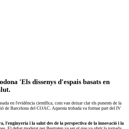
rodona 'Els dissenys d'espais basats en
lut.
sada en l'evidència científica, com van deixar clar els ponents de la
ció de Barcelona del COAC. Aquesta trobada va formar part del IV
, l'enginyeria i la salut des de la perspectiva de la innovació i la
es. El debat moderat per Bestraten va ser el que va obrir la jornada.