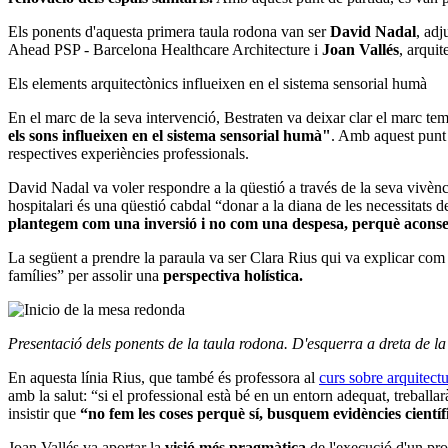
Els ponents d'aquesta primera taula rodona van ser
David Nadal
, adj
Ahead PSP - Barcelona Healthcare Architecture i
Joan Vallés
, arqui
Els elements arquitectònics influeixen en el sistema sensorial humà
En el marc de la seva intervenció, Bestraten va deixar clar el marc te
els sons influeixen en el sistema sensorial humà"
. Amb aquest punt 
respectives experiències professionals.
David Nadal va voler respondre a la qüestió a través de la seva vivènci
hospitalari és una qüestió cabdal “donar a la diana de les necessitats 
plantegem com una inversió i no com una despesa, perquè aconse
La següent a prendre la paraula va ser Clara Rius qui va explicar com e
famílies” per assolir una
perspectiva holística.
Presentació dels ponents de la taula rodona. D'esquerra a dreta de 
En aquesta línia Rius, que també és professora al
curs sobre arquitectu
amb la salut: “si el professional està bé en un entorn adequat, treballa
insistir que
“no fem les coses perquè sí, busquem evidències científ
Joan Vallés va aportar la
visió més pragmàtica
de l'execució d'un proj