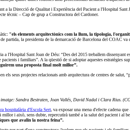
unt a la Direcció de Qualitat i Experiència del Pacient a l'Hospital Sa
tecte tècnic – Cap de grup a Constructora del Cardoner.
màtic:
"els elements arquitectònics com la llum, la tipologia, l'organitz
de partida, la presidenta de la demarcació de Barcelona del COAC va de
a a l'Hospital Sant Joan de Déu: “Des del 2015 treballem dissenyant espa
de pacients i familiars”. A la qüestió de si adoptar aquestes estratègies
guirem una proposta final molt millor”.
n els seus projectes relacionats amb arquitectura de centres de salut, “p
la imatge: Sandra Bestraten, Joan Vallés, David Nadal i Clara Rius. (
ra hospitalària d'Escola Sert
, va exposar una mena d'efecte cadena que ap
rà millor i això, sens dubte, repercutirà també a la salut del pacient i al
iques que avalin la nostra feina”.
ecte per part d'una constructora: “volem que els pacients i els familiars