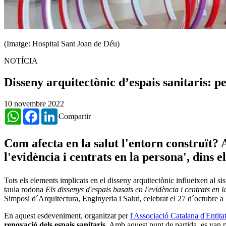
(Imatge: Hospital Sant Joan de Déu)
NOTÍCIA
Disseny arquitectònic d’espais sanitaris: p
10 novembre 2022
WhatsApp
Facebook
LinkedIn
Compartir
Com afecta en la salut l'entorn construït? A
l'evidència i centrats en la persona', dins 
Tots els elements implicats en el disseny arquitectònic influeixen al s
taula rodona
Els dissenys d'espais basats en l'evidència i centrats en 
Simposi d´Arquitectura, Enginyeria i Salut, celebrat el 27 d´octubre 
En aquest esdeveniment, organitzat per
l'Associació Catalana d'Entit
renovació dels espais sanitaris.
Amb aquest punt de partida, es van pl