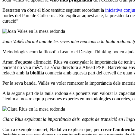
Bestraten va obrir el bloc temàtic següent recordant la
iniciativa conj
portes del Parc de Collserola. En explicar aquest acte, la presidenta 
curació”.
Joan Vallés durant una de les seves intervencions a la taula rodona
Metodologies com la filosofia Lean o el Design Thinking poden ajudar
Arran d'aquesta afirmació, Rius va assenyalar la importància de tenir u
pacient no va a més”. La sòcia directora a Ahead PSP - Barcelona Healt
relació amb la
biofília
connecta amb aquesta part del cervell de quan v
Per la seva banda, Vallés va voler remarcar la importància dels material
A la segona part de la taula rodona els ponents van valorar la capacita
“tenim al nostre equip persones expertes en metodologies concretes, 
Clara Rius explicant la importància dels espais de transició en l'ing
Com a exemple concret, Nadal va explicar que, per
crear l'ambienta
insights
que ens van donar van ser transformats en una proposta de di