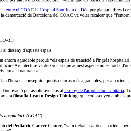
unta entre el COAC i l'Hospital Sant Joan de Déu
per plantar arbres i cre
de la demarcació de Barcelona del COAC va voler recalcar que “l'entorn, 
. (COAC)
 al disseny d'aquests espais.
n entorn agradable perquè “els espais de transició a l'ingrés hospitalar
hcare Architecture va deixar clar que aquest aspecte no es tracta d'una 
ivíem a la naturalesa”.
s a l'hora d'aconseguir aquests entorns més agradables, per a pacients, f
t d'innovació per assolir avenços al
terreny de l'arquitectura sanitària
. T
com ara
filosofia Lean o Design Thinking
, que codissenyen amb els prof
rés hospitalari. (COAC)
ció del Pediatric Cancer Center
, "vam treballar amb els pacients per sa
sseny".