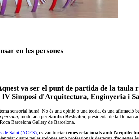
ensar en les persones
quest va ser el punt de partida de la taula 
el IV Simposi d'Arquitectura, Enginyeria i Sa
istema sensorial humà. No és una opinió o una teoria, és una afirmació ba
la persona
, moderada per
Sandra Bestraten
, presidenta de la Demarca
a Roca Barcelona Gallery de Barcelona.
ats de Salut (ACES),
es van tractar
temes relacionats amb l'arquitectura
antejar quatre taules rodones amb professionals destacats d'aquestes àre