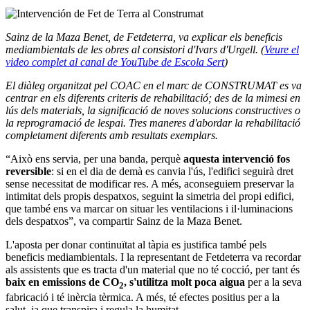
Sainz de la Maza Benet, de Fetdeterra, va explicar els beneficis
mediambientals de les obres al consistori d'
Ivars d'Urgell.
(
Veure el
video complet al canal de YouTube de Escola Sert
)
El diàleg organitzat pel COAC en el marc de CONSTRUMAT es va
centrar en els diferents criteris de rehabilitació; des de la mimesi en
lús dels materials, la significació de noves solucions constructives o
la reprogramació de lespai. Tres maneres d'abordar la rehabilitació
completament diferents amb resultats exemplars.
“Això ens servia, per una banda, perquè
aquesta intervenció fos
reversible
: si en el dia de demà es canvia l'ús, l'edifici seguirà dret
sense necessitat de modificar res. A més, aconseguiem preservar la
intimitat dels propis despatxos, seguint la simetria del propi edifici,
que també ens va marcar on situar les ventilacions i il·luminacions
dels despatxos”, va compartir Sainz de la Maza Benet.
L'aposta per donar continuïtat al tàpia es justifica també pels
beneficis mediambientals. I la representant de Fetdeterra va recordar
als assistents que es tracta d'un material que no té cocció, per tant és
baix en emissions de CO
, s'utilitza molt poca aigua
per a la seva
2
fabricació i té inèrcia tèrmica. A més, té efectes positius per a la
salut, ja que transpira i regula la humitat.