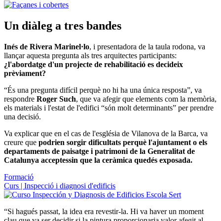
Un diàleg a tres bandes
Inés de Rivera Marinel·lo
, i presentadora de la taula rodona, va
llançar aquesta pregunta als tres arquitectes participants:
¿l'abordatge d'un projecte de rehabilitació es decideix
prèviament?
“És una pregunta difícil perquè no hi ha una única resposta”, va
respondre
Roger Such
, que va afegir que elements com la memòria,
els materials i l'estat de l'edifici “són molt determinants” per prendre
una decisió.
Va explicar que en el cas de l'església de Vilanova de la Barca, va
creure que
podrien sorgir dificultats perquè l'ajuntament o els
departaments de paisatge i patrimoni de la Generalitat de
Catalunya acceptessin que la ceràmica quedés exposada.
Formació
Curs | Inspecció i diagnosi d'edificis
“Si hagués passat, la idea era revestir-la. Hi va haver un moment
clau que va ser decidir si la pintura proporcionaria valor afegit al