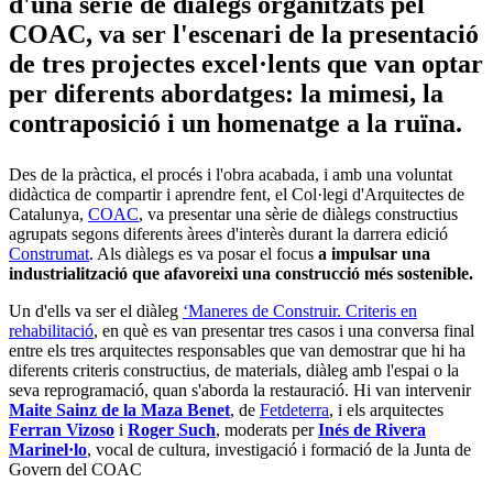
d'una sèrie de diàlegs organitzats pel
COAC, va ser l'escenari de la presentació
de tres projectes excel·lents que van optar
per diferents abordatges: la mimesi, la
contraposició i un homenatge a la ruïna.
Des de la pràctica, el procés i l'obra acabada, i amb una voluntat
didàctica de compartir i aprendre fent, el Col·legi d'Arquitectes de
Catalunya,
COAC
, va presentar una sèrie de diàlegs constructius
agrupats segons diferents àrees d'interès durant la darrera edició
Construmat
. Als diàlegs es va posar el focus
a impulsar una
industrialització que afavoreixi una construcció més sostenible.
Un d'ells va ser el diàleg
‘Maneres de Construir. Criteris en
rehabilitació
, en què es van presentar tres casos i una conversa final
entre els tres arquitectes responsables que van demostrar que hi ha
diferents criteris constructius, de materials, diàleg amb l'espai o la
seva reprogramació, quan s'aborda la restauració. Hi van intervenir
Maite Sainz de la Maza Benet
, de
Fetdeterra
, i els arquitectes
Ferran Vizoso
i
Roger Such
, moderats per
Inés de Rivera
Marinel·lo
, vocal de cultura, investigació i formació de la Junta de
Govern del COAC