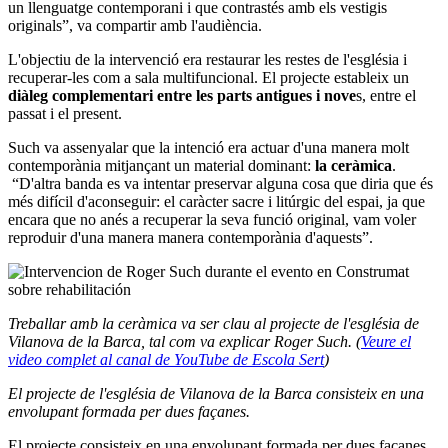
un llenguatge contemporani i que contrastés amb els vestigis
originals”, va compartir amb l'audiència.
L'objectiu de la intervenció era restaurar les restes de l'església i
recuperar-les com a sala multifuncional. El projecte estableix un
diàleg complementari entre les parts antigues i nove
s, entre el
passat i el present.
Such va assenyalar que la intenció era actuar d'una manera molt
contemporània mitjançant un material dominant:
la ceràmica
.
“D'altra banda es va intentar preservar alguna cosa que diria que és
més difícil d'aconseguir: el caràcter sacre i litúrgic del espai, ja que
encara que no anés a recuperar la seva funció original, vam voler
reproduir d'una manera manera contemporània d'aquests”.
Treballar amb la ceràmica va ser clau al projecte de l'església de
Vilanova de la Barca, tal com va explicar Roger Such. (
Veure el
video complet al canal de YouTube de Escola Sert
)
El projecte de l'església de Vilanova de la Barca consisteix en una
envolupant formada per dues façanes.
El projecte consisteix en una envolupant formada per dues façanes.