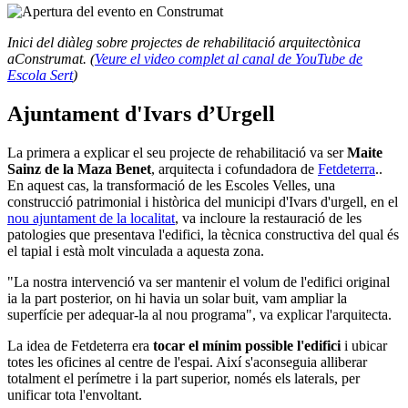
Inici del diàleg sobre projectes de rehabilitació arquitectònica
aConstrumat. (
Veure el video complet al canal de YouTube de
Escola Sert
)
Ajuntament d'Ivars d’Urgell
La primera a explicar el seu projecte de rehabilitació va ser
Maite
Sainz de la Maza Benet
, arquitecta i cofundadora de
Fetdeterra
..
En aquest cas, la transformació de les Escoles Velles, una
construcció patrimonial i històrica del municipi d'Ivars d'urgell, en el
nou ajuntament de la localitat
, va incloure la restauració de les
patologies que presentava l'edifici, la tècnica constructiva del qual és
el tapial i està molt vinculada a aquesta zona.
"La nostra intervenció va ser mantenir el volum de l'edifici original
ia la part posterior, on hi havia un solar buit, vam ampliar la
superfície per adequar-la al nou programa", va explicar l'arquitecta.
La idea de Fetdeterra era
tocar el mínim possible l'edifici
i ubicar
totes les oficines al centre de l'espai. Així s'aconseguia alliberar
totalment el perímetre i la part superior, només els laterals, per
unificar tota l'envoltant.