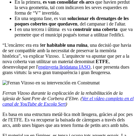
En la primera,
es van consolidar els arcs
que havien perdut
la seva geometria, tal com indicaven les seves esquerdes en
forma de “V” invertida.
En una segona fase, es van
solucionar els drenatges de les
poques cobertes que quedaven
, del campanar i de l'altar.
I en una tercera i última es va
construir una coberta
que va
permetre que el municipi pogués tornar a utilitzar l'edifici.
“L'encàrrec era era f
er habitable una ruïna
, una decisió que havia
de ser compatible amb la necessitat de preservar la memòria
històrica”, va explicar Vizoso. L'arquitecte va apuntar que per a la
nova coberta van utilitzar un material denominat
ETFE
,
desenvolupat per l'
enginyeria lleidatana IASO
, i que presenta dues
grans virtuts: la seva gran transparència i gran lleugeresa.
Ferran Vizoso durante la explicación de la rehabilitación de la
iglesia de Sant Pere de Corbera d’Ebre. (
Ver el vídeo completo en el
canal de YouTube de Escola Sert
)
Es basa en una estructura metàl·lica molt lleugera, gràcies al poc pes
de l'ETFE. Es va recuperar la baixada de càrregues a través dels
arcs, amb unes bigues que ara tenen forma de petits arcs amb tubs.
El material ve en làmines, es tensa i ocupa tots aquests espais. La