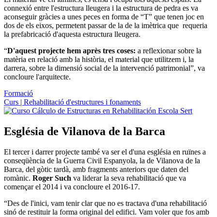
connexió entre l'estructura lleugera i la estructura de pedra es va
aconseguir gràcies a unes peces en forma de “T” que tenen joc en
dos de els eixos, permetent passar de la de la imètrica que requeria
la prefabricació d'aquesta estructura lleugera.
“
D'aquest projecte hem après tres coses:
a reflexionar sobre la
matèria en relació amb la història, el material que utilitzem i, la
darrera, sobre la dimensió social de la intervenció patrimonial”, va
concloure l'arquitecte.
Formació
Curs | Rehabilitació d'estructures i fonaments
Església de Vilanova de la Barca
El tercer i darrer projecte també va ser el d'una església en ruïnes a
conseqüència de la Guerra Civil Espanyola, la de Vilanova de la
Barca, del gòtic tardà, amb fragments anteriors que daten del
romànic.
Roger Such
va liderar la seva rehabilitació que va
començar el 2014 i va concloure el 2016-17.
“Des de l'inici, vam tenir clar que no es tractava d'una rehabilitació
sinó de restituir la forma original del edifici. Vam voler que fos amb