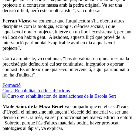
projecte o si contrastra massa amb la pedra original. Va ser una
decisió difícil, però estic molt satisfet”, va confessar.
Ferran Vizoso
va comentar que l'arquitectura s'ha obert a altres
disciplines com la biologia, ecologia, ciències socials, i que
“qualsevol obra o projecte, intervé en un lloc i ecosistema i, per tant,
en llocs on habita gent. Aleshores, aquesta lliçó que prové de la
intervenció patrimonial és aplicable avui en dia a qualsevol
projecte”.
Com a arquitecte, va continuar, “has de valorar en quina mesura la
preexistència defineix si cal ser continuista, integrador o aportar
contrast. És un lèxic que qualsevol intervenció, sigui patrimonial o
no, ha d'utilitzar”.
Formació
Curs | Rehabilitació d'Instal·lacions
Maite Sainz de la Maza Benet
va compartir que en el cas d'Ivars
d’Urgell, el mimetisme mitjançant l´elecció del material va ser una
decisió òbvia, ia més, va ser proporcionat pel mateix edifici o entorn.
"Sobretot perquè l'ús d'altres materials podria haver provocat
patologies al tàpia", va explicar.