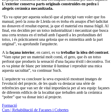
L'exterior conserva parts originals construïdes en pedra i
afegeix ceràmica mecanitzada.
“Es va optar per aquesta solució que al principi vam voler que fos
manual, però la zona de Lleida on es troba els assajos d'hel·ladicitat
no donaven el resultat esperat, ja que el material era massa fràgil. Al
final, ens decidim per un totxo industrialitzat i mecanitzat que busca
una certa textura en el treball amb l'aparell a les profunditats del
totxo, i és pràcticament una gelosia que es mimetitza amb la part
original”, va aprofundir l'arquitecte.
A la
façana interior
, en canvi, es va
treballar la idea del contrast
.
“Vam optar per un material molt comú, el gero, que és un totxo
perforat que produeix la sensació d'una façana tèxtil i decorativa. Tot
es va pintar de blanc per intentar il·luminar i reproduir una mica
aquesta sacralitat”, va continuar Such.
L'arquitecte va concloure la seva exposició mostrant imatges de
l'evolució del projecte, de les quals va destacar una sèrie de
referències que van ser de vital importància per al seu equip: façanes
de diferents edificis de la localitat que treballen amb la ceràmica
“pobre” que va donar inici al projecte.
Formació
Curs | Rehabilitació de Façanes i Cobertes