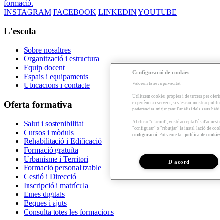
formació.
INSTAGRAM
FACEBOOK
LINKEDIN
YOUTUBE
L'escola
Sobre nosaltres
Organització i estructura
Equip docent
Configuració de cookies
Espais i equipaments
Valorem la seva privacitat
Ubicacions i contacte
Utilitzem cookies pròpies i de tercers per oferi
Oferta formativa
experiència i servei i, si s’escau, mostrar publ
preferències mitjançant l'anàlisi dels seus hàb
Al clicar "d'acord", vostè accepta l'ús d'aques
Salut i sostenibilitat
"configurar" o "rebutjar" la instal·lació de coo
Cursos i mòduls
configuració
. Pot veure la
política de cookie
Rehabilitació i Edificació
Formació gratuïta
Urbanisme i Territori
D'acord
Formació personalitzable
Gestió i Direcció
Inscripció i matrícula
Eines digitals
Beques i ajuts
Consulta totes les formacions