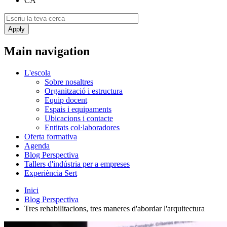
CA
Main navigation
L'escola
Sobre nosaltres
Organització i estructura
Equip docent
Espais i equipaments
Ubicacions i contacte
Entitats col·laboradores
Oferta formativa
Agenda
Blog Perspectiva
Tallers d'indústria per a empreses
Experiència Sert
Inici
Blog Perspectiva
Tres rehabilitacions, tres maneres d'abordar l'arquitectura