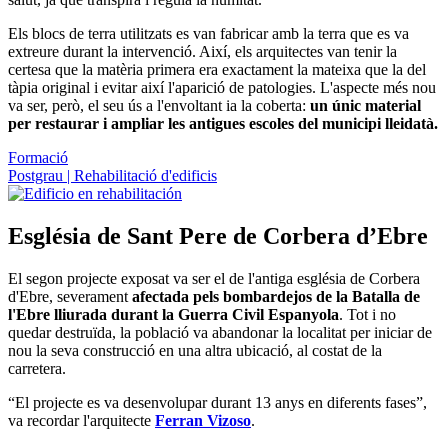
Els blocs de terra utilitzats es van fabricar amb la terra que es va
extreure durant la intervenció. Així, els arquitectes van tenir la
certesa que la matèria primera era exactament la mateixa que la del
tàpia original i evitar així l'aparició de patologies. L'aspecte més nou
va ser, però, el seu ús a l'envoltant ia la coberta:
un únic material
per restaurar i ampliar les antigues escoles del municipi lleidatà.
Formació
Postgrau | Rehabilitació d'edificis
Església de Sant Pere de Corbera d’Ebre
El segon projecte exposat va ser el de l'antiga església de Corbera
d'Ebre, severament
afectada pels bombardejos de la Batalla de
l'Ebre lliurada durant la Guerra Civil Espanyola
. Tot i no
quedar destruïda, la població va abandonar la localitat per iniciar de
nou la seva construcció en una altra ubicació, al costat de la
carretera.
“El projecte es va desenvolupar durant 13 anys en diferents fases”,
va recordar l'arquitecte
Ferran Vizoso
.