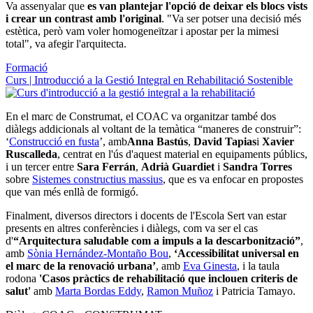
Va assenyalar que
es van plantejar l'opció de deixar els blocs vists
i crear un contrast amb l'original
. "Va ser potser una decisió més
estètica, però vam voler homogeneïtzar i apostar per la mimesi
total", va afegir l'arquitecta.
Formació
Curs | Introducció a la Gestió Integral en Rehabilitació Sostenible
En el marc de Construmat, el COAC va organitzar també dos
diàlegs addicionals al voltant de la temàtica “maneres de construir”:
‘
Construcció en fusta
’, amb
Anna Bastús
,
David Tapias
i
Xavier
Ruscalleda
, centrat en l'ús d'aquest material en equipaments públics,
i un tercer entre
Sara Ferrán
,
Adrià Guardiet
i
Sandra Torres
sobre
Sistemes constructius massius
, que es va enfocar en propostes
que van més enllà de formigó.
Finalment, diversos directors i docents de l'Escola Sert van estar
presents en altres conferències i diàlegs, com va ser el cas
d'
“Arquitectura saludable com a impuls a la descarbonització”
,
amb
Sònia Hernández-Montaño Bou
,
‘Accessibilitat universal en
el marc de la renovació urbana’
, amb
Eva Ginesta
, i la taula
rodona
'Casos pràctics de rehabilitació que inclouen criteris de
salut'
amb
Marta Bordas Eddy
,
Ramon Muñoz
i Patricia Tamayo.