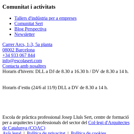
Comunitat i activitats
Tallers d'indústria per a empreses
Comunitat Sert
Blog Perspectiva
Newsletter
Carrer Arcs, 1-3, 5a planta
08002 Barcelona
+34 933 067 844
info@escolasert.com
Contacta amb nosaltres
Horaris d'hivern: DLL a DJ de 8.30 a 16.30 h / DV de 8.30 a 14 h.
Horaris d’estiu (24/6 al 11/9) DLL a DV de 8.30 a 14 h.
Escola de pràctica professional Josep Lluís Sert, centre de formació
per a arquitectes i professionals del sector del
Col·legi d'Arquitectes
de Catalunya (COAC)
Avís legal
|
Política de privacitat
|
Política de cookies