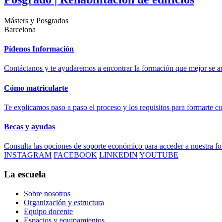
Másters y Posgrados
Barcelona
Pídenos Información
Contáctanos y te ayudaremos a encontrar la formación que mejor se ad
Cómo matricularte
Te explicamos paso a paso el proceso y los requisitos para formarte c
Becas y ayudas
Consulta las opciones de soporte económico para acceder a nuestra f
INSTAGRAM
FACEBOOK
LINKEDIN
YOUTUBE
La escuela
Sobre nosotros
Organización y estructura
Equipo docente
Espacios y equipamientos