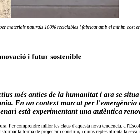
per materials naturals 100% reciclables i fabricat amb el mínim cost en
nnovació i futur sostenible
ctius més antics de la humanitat i ara se sit
ia. En un context marcat per l'emergència cl
·lenari està experimentant una autèntica renov
tura. Per comprendre millor les claus d'aquesta nova tendència, a l'Esc
sformar la forma de projectar i construir, i quins reptes afronta la seva 