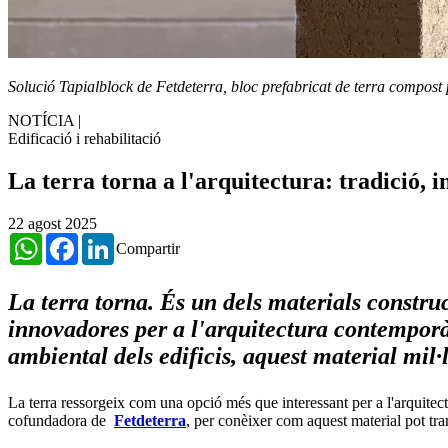
Solució Tapialblock de Fetdeterra, bloc prefabricat de terra compost 
NOTÍCIA
|
Edificació i rehabilitació
La terra torna a l'arquitectura: tradició, i
22 agost 2025
WhatsApp
Facebook
LinkedIn
Compartir
La terra torna. És un dels materials constru
innovadores per a l'arquitectura contemporàn
ambiental dels edificis, aquest material mil
La terra ressorgeix com una opció més que interessant per a l'arquitec
cofundadora de
Fetdeterra
, per conèixer com aquest material pot tran