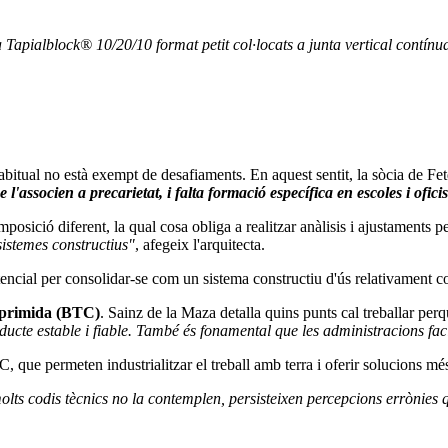
Tapialblock® 10/20/10 format petit col·locats a junta vertical contínua 
abitual no està exempt de desafiaments. En aquest sentit, la sòcia de Fe
l'associen a precarietat, i falta formació específica en escoles i ofici
mposició diferent, la qual cosa obliga a realitzar anàlisis i ajustaments p
s sistemes constructius"
, afegeix l'arquitecta.
encial per consolidar-se com un sistema constructiu d'ús relativament co
primida (BTC)
. Sainz de la Maza detalla quins punts cal treballar per
ucte estable i fiable. També és fonamental que les administracions facil
, que permeten industrialitzar el treball amb terra i oferir solucions mé
ts codis tècnics no la contemplen, persisteixen percepcions errònies que