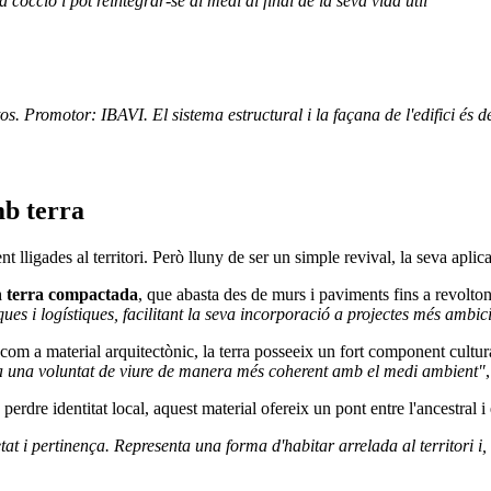
cocció i pot reintegrar-se al medi al final de la seva vida útil"
. Promotor: IBAVI. El sistema estructural i la façana de l'edifici és de 
mb terra
lligades al territori. Però lluny de ser un simple revival, la seva aplic
en terra compactada
, que abasta des de murs i paviments fins a revolt
es i logístiques, facilitant la seva incorporació a projectes més ambi
ó com a material arquitectònic, la terra posseeix un fort component cultur
itza una voluntat de viure de manera més coherent amb el medi ambient"
erdre identitat local, aquest material ofereix un pont entre l'ancestral i
tat i pertinença. Representa una forma d'habitar arrelada al territori i