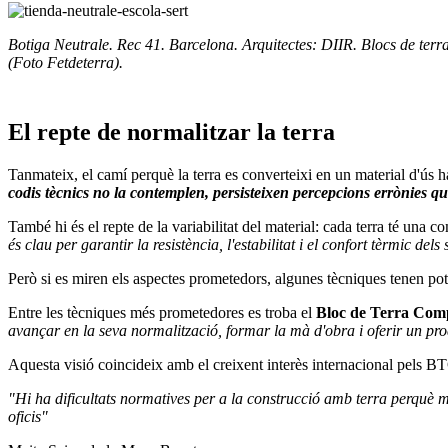
Botiga Neutrale. Rec 41. Barcelona. Arquitectes: DIIR. Blocs de terra 
(Foto Fetdeterra).
El repte de normalitzar la terra
Tanmateix, el camí perquè la terra es converteixi en un material d'ús h
codis tècnics no la contemplen, persisteixen percepcions errònies que 
També hi és el repte de la variabilitat del material: cada terra té una co
és clau per garantir la resistència, l'estabilitat i el confort tèrmic del
Però si es miren els aspectes prometedors, algunes tècniques tenen pot
Entre les tècniques més prometedores es troba el
Bloc de Terra Com
avançar en la seva normalització, formar la mà d'obra i oferir un prod
Aquesta visió coincideix amb el creixent interès internacional pels BTC
"Hi ha dificultats normatives per a la construcció amb terra perquè mol
oficis"