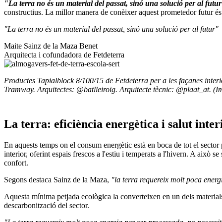
"La terra no és un material del passat, sinó una solució per al futu
constructius. La millor manera de conèixer aquest prometedor futur és r
"La terra no és un material del passat, sinó una solució per al futur"
Maite Sainz de la Maza Benet
Arquitecta i cofundadora de Fetdeterra
Productes Tapialblock 8/100/15 de Fetdeterra per a les façanes interio
Tramway. Arquitectes: @batlleiroig. Arquitecte tècnic: @plaat_at. (Im
La terra: eficiència energètica i salut inter
En aquests temps on el consum energètic està en boca de tot el sector p
interior, oferint espais frescos a l'estiu i temperats a l'hivern. A això s
confort.
Segons destaca Sainz de la Maza,
"la terra requereix molt poca energia
Aquesta mínima petjada ecològica la converteixen en un dels materials 
descarbonització del sector.