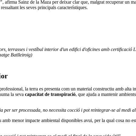
r"
, afirma Sainz de la Maza per deixar clar que, malgrat recuperar un mat
essaltant les seves principals característiques.
rs, terrasses i vestíbul interior d'un edifici d'oficines amb certificac
atge Batlleiroig)
ior
rofessional, la terra es presenta com un material constructiu amb alta in
e suma la seva
capacitat de transpiració
, que ajuda a mantenir ambients 
 per ser processada, no necessita cocció i pot reintegrar-se al medi al 
amb menor impacte ambiental disponibles avui, per la qual cosa no està l