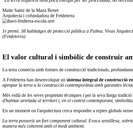
"La terra requereix molt poca energia per ser processada, no necessita 
Maite Sainz de la Maza Benet
Arquitecta i cofundadora de Fetdeterra
1r premi. 38 habitatges de protecció pública a Palma. Vivas Arquitectos
(Fetdeterra)
El valor cultural i simbòlic de construir a
La terra connecta amb formes de construcció tradicionals, profundament 
A Fetdeterra han desenvolupat un
sistema integral de construcció 
apropar la terra a la construcció contemporània amb garanties tècniqu
Més enllà de les seves propietats tècniques i per la seva llarga tradici
d'habitar arrelada al territori i, en el context contemporani, simbol
En un moment on l'arquitectura cerca respondre a reptes globals sense p
La terra posseeix un fort component cultural. Evoca senzillesa, sobrie
manera més coherent amb el medi ambient.