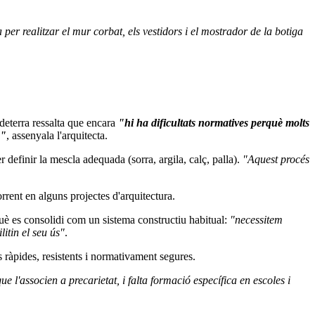
per realitzar el mur corbat, els vestidors i el mostrador de la botiga
tdeterra ressalta que encara
"hi ha dificultats normatives perquè molts
s"
, assenyala l'arquitecta.
er definir la mescla adequada (sorra, argila, calç, palla).
"Aquest procés
rrent en alguns projectes d'arquitectura.
què es consolidi com un sistema constructiu habitual:
"necessitem
itin el seu ús"
.
s ràpides, resistents i normativament segures.
 l'associen a precarietat, i falta formació específica en escoles i