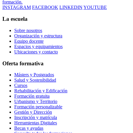
formación.
INSTAGRAM
FACEBOOK
LINKEDIN
YOUTUBE
La escuela
Sobre nosotros
Organización y estructura
Equipo docente
Espacios y equipamientos
Ubicaciones y contacto
Oferta formativa
Másters y Postgrados
Salud y Sostenibilidad
Cursos
Rehabilitación y Edificación
Formación gratuita
Urbanismo y Territorio
Formación personalizable
Gestión y Dirección
Inscripción y matrícula
Herramientas Digitales
Becas y ayudas