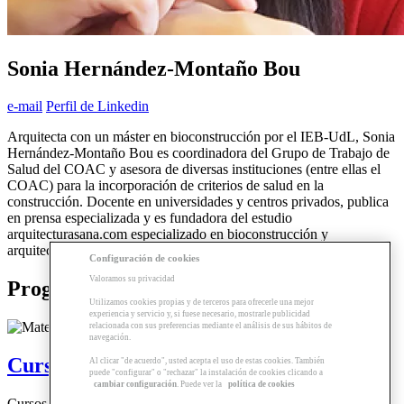
Sonia Hernández-Montaño Bou
e-mail
Perfil de Linkedin
Arquitecta con un máster en bioconstrucción por el IEB-UdL, Sonia
Hernández-Montaño Bou es coordinadora del Grupo de Trabajo de
Salud del COAC y asesora de diversas instituciones (entre ellas el
COAC) para la incorporación de criterios de salud en la
construcción. Docente en universidades y centros privados, publica
en prensa especializada y es fundadora del estudio
arquitecturasana.com especializado en bioconstrucción y
arquitectura saludable.
Configuración de cookies
Valoramos su privacidad
Programas relacionados
Utilizamos cookies propias y de terceros para ofrecerle una mejor
experiencia y servicio y, si fuese necesario, mostrarle publicidad
relacionada con sus preferencias mediante el análisis de sus hábitos de
navegación.
Curso | Diseño interior saludable
Al clicar "de acuerdo", usted acepta el uso de estas cookies. También
puede "configurar" o "rechazar" la instalación de cookies clicando a
cambiar configuración
. Puede ver la
política de cookies
Cursos y Módulos