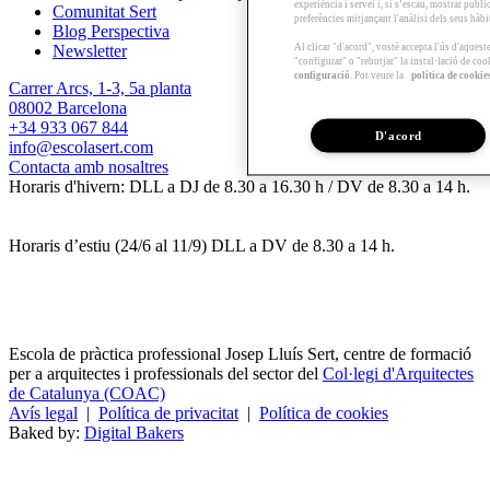
experiència i servei i, si s’escau, mostrar publ
Comunitat Sert
preferències mitjançant l'anàlisi dels seus hàb
Blog Perspectiva
Al clicar "d'acord", vostè accepta l'ús d'aques
Newsletter
"configurar" o "rebutjar" la instal·lació de coo
configuració
. Pot veure la
política de cookie
Carrer Arcs, 1-3, 5a planta
08002 Barcelona
+34 933 067 844
D'acord
info@escolasert.com
Contacta amb nosaltres
Horaris d'hivern: DLL a DJ de 8.30 a 16.30 h / DV de 8.30 a 14 h.
Horaris d’estiu (24/6 al 11/9) DLL a DV de 8.30 a 14 h.
Escola de pràctica professional Josep Lluís Sert, centre de formació
per a arquitectes i professionals del sector del
Col·legi d'Arquitectes
de Catalunya (COAC)
Avís legal
|
Política de privacitat
|
Política de cookies
Baked by:
Digital Bakers