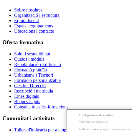
Sobre nosaltres
Organització i estructura
Equip docent
Espais i equipaments
Ubicacions i contacte
Oferta formativa
Salut i sostenibilitat
Cursos i mòduls
Rehabilitació i Edificació
Formació gratuïta
Urbanisme i Territori
Formació personalitzable
Gestió i Direcció
Inscripció i matrícula
Eines digitals
Beques i ajuts
Consulta totes les formacions
Configuració de cookies
Comunitat i activitats
Valorem la seva privacitat
Tallers d'indústria per a empreses
Utilitzem cookies pròpies i de tercers per oferi