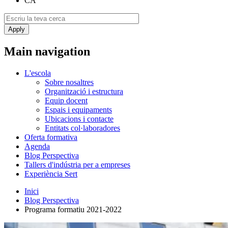
CA
Main navigation
L'escola
Sobre nosaltres
Organització i estructura
Equip docent
Espais i equipaments
Ubicacions i contacte
Entitats col·laboradores
Oferta formativa
Agenda
Blog Perspectiva
Tallers d'indústria per a empreses
Experiència Sert
Inici
Blog Perspectiva
​Programa formatiu 2021-2022