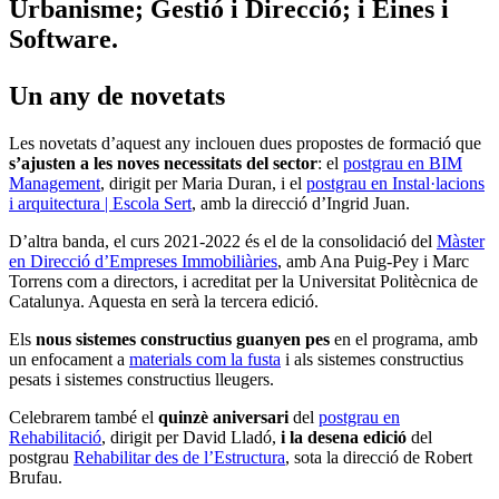
Urbanisme; Gestió i Direcció; i Eines i
Software.
Un any de novetats
Les novetats d’aquest any inclouen dues propostes de formació que
s’ajusten a les noves necessitats del sector
: el
postgrau en BIM
Management
, dirigit per Maria Duran, i el
postgrau en Instal·lacions
i arquitectura | Escola Sert
, amb la direcció d’Ingrid Juan.
D’altra banda, el curs 2021-2022 és el de la consolidació del
Màster
en Direcció d’Empreses Immobiliàries
, amb Ana Puig-Pey i Marc
Torrens com a directors, i acreditat per la Universitat Politècnica de
Catalunya. Aquesta en serà la tercera edició.
Els
nous sistemes constructius guanyen pes
en el programa, amb
un enfocament a
materials com la fusta
i als sistemes constructius
pesats i sistemes constructius lleugers.
Celebrarem també el
quinzè aniversari
del
postgrau en
Rehabilitació
, dirigit per David Lladó,
i la desena edició
del
postgrau
Rehabilitar des de l’Estructura
, sota la direcció de Robert
Brufau.