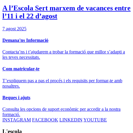
A l’Escola Sert marxem de vacances entre
l’11 i el 22 d’agost
7 agost 2025
Demana'ns Informació
Contacta’ns i t’ajudarem a trobar la formació que millor s’adapti a
les teves necessitats.
Com matricular-te
T’expliquem pas a pas el procés i els requisits per formar-te amb
nosaltres.
Beques i ajuts
Consulta les opcions de suport econòmic per accedir a la nostra
formació.
INSTAGRAM
FACEBOOK
LINKEDIN
YOUTUBE
L'escola