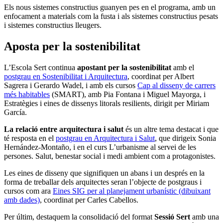
Els nous sistemes constructius guanyen pes en el programa, amb un
enfocament a materials com la fusta i als sistemes constructius pesats
i sistemes constructius lleugers.
Aposta per la sostenibilitat
L’Escola Sert continua
apostant per la sostenibilitat
amb el
postgrau en Sostenibilitat i Arquitectura
, coordinat per Albert
Sagrera i Gerardo Wadel, i amb els cursos
Cap al disseny de carrers
més habitables
(SMART), amb Pia Fontana i Miguel Mayorga, i
Estratègies i eines de dissenys litorals resilients, dirigit per Miriam
García.
La relació entre arquitectura i salut
és un altre tema destacat i que
té resposta en el
postgrau en Arquitectura i Salut
, que dirigeix Sonia
Hernández-Montaño, i en el curs L’urbanisme al servei de les
persones. Salut, benestar social i medi ambient com a protagonistes.
Les eines de disseny que signifiquen un abans i un després en la
forma de treballar dels arquitectes seran l’objecte de postgraus i
cursos com ara
Eines SIG per al planejament urbanístic (dibuixant
amb dades)
, coordinat per Carles Cabellos.
Per últim, destaquem la consolidació del format
Sessió Sert
amb una