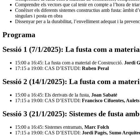
Comprendre els vectors que cal tenir en compte a l’hora de tria
Conèixer els diferents sistemes constructius amb fusta: àmbit d’ú
singulars i posta en obra
Dissenyar per a la durabilitat, l’envelliment adequat i la prevenc
Programa
Sessió 1 (7/1/2025): La fusta com a materia
15:00 a 16:45: La fusta com a material de Construcció.
Jordi G
17:15 a 19:00: CAS D’ESTUDI:
Ruben Peral
Sessió 2 (14/1/2025): La fusta com a materi
15:00 a 16:45: Els derivats de la fusta,
Joan Sabaté
17:15 a 19:00: CAS D’ESTUDI:
Francisco Cifuentes, Aulets
Sessió 3 (21/1/2025): Sistemes de fusta am
15:00 a 16:45: Sistemes entramats,
Marc Folch
17:15 a 19:00: CAS D’ESTUDI:
Jordi Pagès, Sumo Arquitec