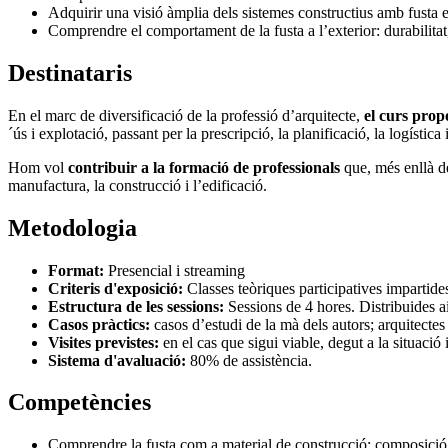
Adquirir una visió àmplia dels sistemes constructius amb fusta ex
Comprendre el comportament de la fusta a l’exterior: durabilitat
Destinataris
En el marc de diversificació de la professió d’arquitecte,
el curs propo
´ús i explotació, passant per la prescripció, la planificació, la logística
Hom vol
contribuir a la formació de professionals
que, més enllà de
manufactura, la construcció i l’edificació.
Metodologia
Format:
Presencial i streaming
Criteris d'exposició:
Classes teòriques participatives impartides
Estructura de les sessions:
Sessions de 4 hores. Distribuides ai
Casos pràctics:
casos d’estudi de la mà dels autors; arquitectes 
Visites previstes:
en el cas que sigui viable, degut a la situació
Sistema d'avaluació:
80% de assistència.
Competències
Comprendre la fusta com a material de construcció; composició, 