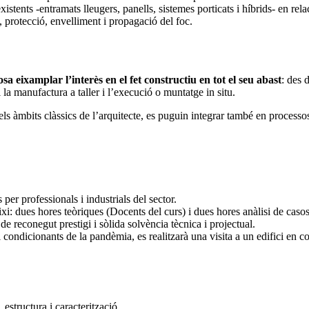
istents -entramats lleugers, panells, sistemes porticats i híbrids- en re
, protecció, envelliment i propagació del foc.
sa eixamplar l’interès en el fet constructiu en tot el seu abast
: des 
 i la manufactura a taller i l’execució o muntatge in situ.
ls àmbits clàssics de l’arquitecte, es puguin integrar també en processos
 per professionals i industrials del sector.
xi: dues hores teòriques (Docents del curs) i dues hores anàlisi de casos
de reconegut prestigi i sòlida solvència tècnica i projectual.
 i condicionants de la pandèmia, es realitzarà una visita a un edifici en c
estructura i caracterització