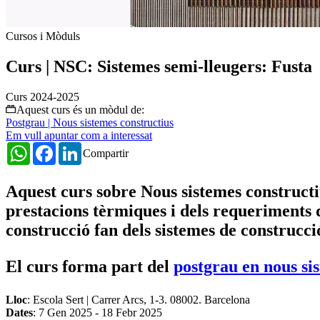
Cursos i Mòduls
Curs | NSC: Sistemes semi-lleugers: Fusta
Curs 2024-2025
Aquest curs és un mòdul de:
Postgrau | Nous sistemes constructius
Em vull apuntar com a interessat
WhatsApp
Facebook
LinkedIn
Compartir
Aquest curs sobre Nous sistemes constructi
prestacions tèrmiques i dels requeriments de 
construcció fan dels sistemes de construcci
El curs forma part del
postgrau en nous si
Lloc
: Escola Sert | Carrer Arcs, 1-3. 08002. Barcelona
Dates
:
7 Gen 2025
-
18 Febr 2025