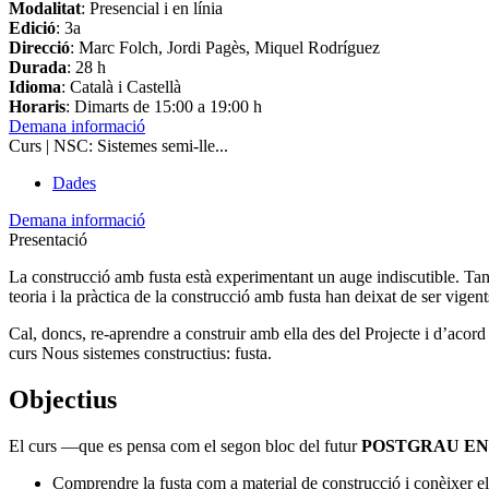
Modalitat
: Presencial i en línia
Edició
: 3a
Direcció
: Marc Folch, Jordi Pagès, Miquel Rodríguez
Durada
: 28 h
Idioma
: Català i Castellà
Horaris
: Dimarts de 15:00 a 19:00 h
Demana informació
Curs | NSC: Sistemes semi-lle...
Dades
Demana informació
Presentació
La construcció amb fusta està experimentant un auge indiscutible. Tanm
teoria i la pràctica de la construcció amb fusta han deixat de ser vigent
Cal, doncs, re-aprendre a construir amb ella des del Projecte i d’acord 
curs
Nous sistemes constructius: fusta.
Objectius
El curs —que es pensa com el segon bloc del futur
POSTGRAU EN
Comprendre la fusta com a material de construcció i conèixer els 