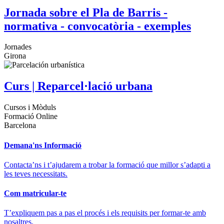
Jornada sobre el Pla de Barris -
normativa - convocatòria - exemples
Jornades
Girona
Curs | Reparcel·lació urbana
Cursos i Mòduls
Formació Online
Barcelona
Demana'ns Informació
Contacta’ns i t’ajudarem a trobar la formació que millor s’adapti a
les teves necessitats.
Com matricular-te
T’expliquem pas a pas el procés i els requisits per formar-te amb
nosaltres.