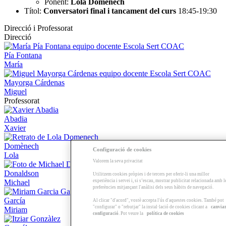
Ponent:
Lola Domenech
Títol:
Conversatori final i tancament del curs
18:45-19:30
Direcció i Professorat
Direcció
Pía Fontana
María
Mayorga Cárdenas
Miguel
Professorat
Abadia
Xavier
Domènech
Configuració de cookies
Lola
Valorem la seva privacitat
Donaldson
Utilitzem cookies pròpies i de tercers per oferir-li una millor
experiència i servei i, si s’escau, mostrar publicitat relacionada amb l
Michael
preferències mitjançant l'anàlisi dels seus hàbits de navegació.
García
Al clicar "d'acord", vostè accepta l'ús d'aquestes cookies. També pot
"configurar" o "rebutjar" la instal·lació de cookies clicant a
canvia
Miriam
configuració
. Pot veure la
política de cookies