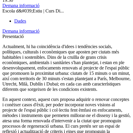
19:30
Demana informació
Escola d&#039;Estiu | Curs Di...
Dades
Demana informació
Presentació
Actualment, hi ha coincidència d'idees i tendències socials,
polítiques, culturals i econòmiques que aposten per ciutats més
habitables i sostenibles. Dins de la cruïlla de grans crisis
econòmiques, ambientals i sanitàries s'han plantejat, i estan en ple
desenvolupament, enfocaments renovats al projecte de l'espai públic
que promouen la proximitat urbana: ciutats de 15 minuts o un minut,
així com territoris de 30 minuts s'estan plantejant a París, Melbourne,
Utrecht, Milà, Dublín i Dubai; en cada cas amb característiques
diferents que sorgeixen de les condicions existents.
En aquest context, aquest curs proposa adquirir o renovar conceptes
i conèixer casos d'èxit, per poder incorporar noves visions al
projecte de l'espai públic i col·lectiu fent èmfasi en enfocaments,
mètodes i instruments que permeten millorar-ne el disseny i la gestió,
atesa una forma renovada d'intervenir a la ciutat que promoguin
processos de regeneració urbana. El curs pretén ser un espai de
reflexió i actualització de criteris i eines que promoguin la