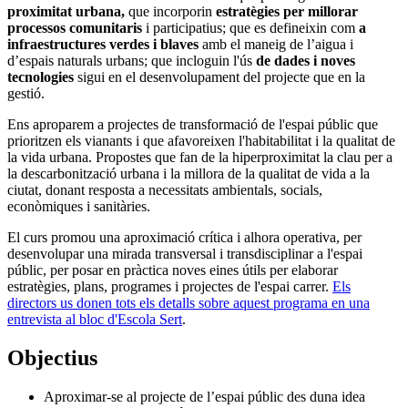
proximitat urbana,
que incorporin
estratègies per millorar
processos comunitaris
i participatius; que es defineixin com
a
infraestructures verdes i blaves
amb el maneig de l’aigua i
d’espais naturals urbans; que incloguin l'ús
de dades i noves
tecnologies
sigui en el desenvolupament del projecte que en la
gestió.
Ens aproparem a projectes de transformació de l'espai públic que
prioritzen els vianants i que afavoreixen l'habitabilitat i la qualitat de
la vida urbana. Propostes que fan de la hiperproximitat la clau per a
la descarbonització urbana i la millora de la qualitat de vida a la
ciutat, donant resposta a necessitats ambientals, socials,
econòmiques i sanitàries.
El curs promou una aproximació crítica i alhora operativa, per
desenvolupar una mirada transversal i transdisciplinar a l'espai
públic, per posar en pràctica noves eines útils per elaborar
estratègies, plans, programes i projectes de l'espai carrer.
Els
directors us donen tots els detalls sobre aquest programa en una
entrevista al bloc d'Escola Sert
.
Objectius
Aproximar-se al projecte de l’espai públic des duna idea