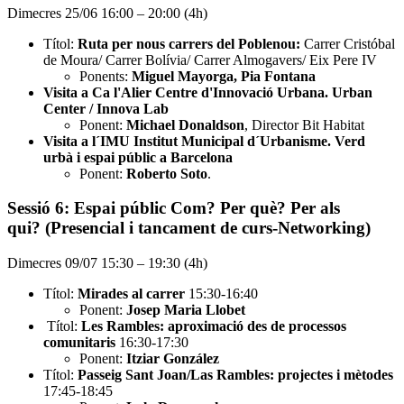
Dimecres 25/06 16:00 – 20:00 (4h)
Títol:
Ruta per nous carrers del Poblenou:
Carrer Cristóbal
de Moura/ Carrer Bolívia/ Carrer Almogavers/ Eix Pere IV
Ponents:
Miguel Mayorga, Pia Fontana
Visita a Ca l'Alier Centre d'Innovació Urbana. Urban
Center / Innova Lab
Ponent:
Michael Donaldson
, Director Bit Habitat
Visita a l´IMU Institut Municipal d´Urbanisme. Verd
urbà i espai públic a Barcelona
Ponent:
Roberto Soto
.
Sessió 6: Espai públic Com? Per què? Per als
qui? (Presencial i tancament de curs-Networking)
Dimecres 09/07 15:30 – 19:30 (4h)
Títol:
Mirades al carrer
15:30-16:40
Ponent:
Josep Maria Llobet
Títol:
Les Rambles: aproximació des de processos
comunitaris
16:30-17:30
Ponent:
Itziar González
Títol:
Passeig Sant Joan/Las Rambles: projectes i mètodes
17:45-18:45