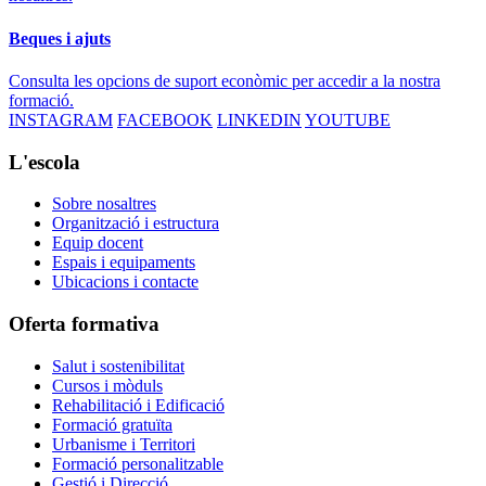
Beques i ajuts
Consulta les opcions de suport econòmic per accedir a la nostra
formació.
INSTAGRAM
FACEBOOK
LINKEDIN
YOUTUBE
L'escola
Sobre nosaltres
Organització i estructura
Equip docent
Espais i equipaments
Ubicacions i contacte
Oferta formativa
Salut i sostenibilitat
Cursos i mòduls
Rehabilitació i Edificació
Formació gratuïta
Urbanisme i Territori
Formació personalitzable
Gestió i Direcció