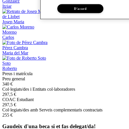
González
Itziar
D'acord
de Llobet
Josep Maria
Moreno
Carlos
Pérez Cambra
Maria del Mar
Soto
Roberto
Preus i matrícula
Preu general
340 €
Col·legiats/des i Entitats col·laboradores
297,5 €
COAC Estudiant
297,5 €
Col·legiats/des amb Serveis complementaris contractats
255 €
Gaudeix d'una beca si et fas delegat/da!