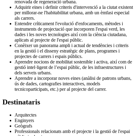
renovada de regeneració urbana.
Adquirir eines i definir criteris d'intervenció a la ciutat existent
per millorar-ne l'habitabilitat urbana, amb un èmfasi especial
als carrers.
Entendre críticament l'evolució d'enfocaments, mètodes i
instruments de projectació que incorporen l'espai verd, les
dades i les noves tecnologies així com la ciència ciutadana,
aplicats al projecte de l'espai públic.
Conèixer un panorama ampli i actual de tendències i criteris
en la gestió i el disseny estratègic de plans, programes i
projectes de carrers i espais públics.
Aprendre nocions de mobilitat sostenible i activa, així com de
gestió intel·ligent de l’espai públic, de les infraestructures i
dels serveis urbans.
Aprendre a incorporar noves eines (anàlisi de patrons urbans,
ús de dades, cartografies interactives, models
tecnicoparticipats, etc.) per al projecte del carrer.
Destinataris
Arquitectes
Enginyers
Geògrafs
Professionals relacionats amb el projecte i la gestió de l'espai