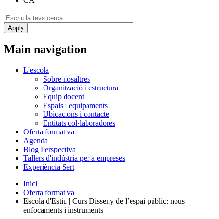
CA
Main navigation
L'escola
Sobre nosaltres
Organització i estructura
Equip docent
Espais i equipaments
Ubicacions i contacte
Entitats col·laboradores
Oferta formativa
Agenda
Blog Perspectiva
Tallers d'indústria per a empreses
Experiència Sert
Inici
Oferta formativa
Escola d'Estiu | Curs Disseny de l’espai públic: nous
enfocaments i instruments