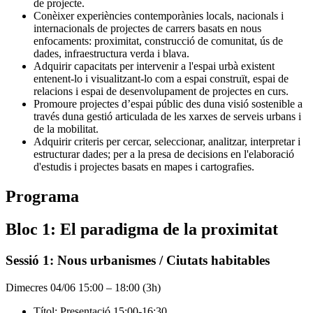
de projecte.
Conèixer experiències contemporànies locals, nacionals i
internacionals de projectes de carrers basats en nous
enfocaments: proximitat, construcció de comunitat, ús de
dades, infraestructura verda i blava.
Adquirir capacitats per intervenir a l'espai urbà existent
entenent-lo i visualitzant-lo com a espai construït, espai de
relacions i espai de desenvolupament de projectes en curs.
Promoure projectes d’espai públic des duna visió sostenible a
través duna gestió articulada de les xarxes de serveis urbans i
de la mobilitat.
Adquirir criteris per cercar, seleccionar, analitzar, interpretar i
estructurar dades; per a la presa de decisions en l'elaboració
d'estudis i projectes basats en mapes i cartografies.
Programa
Bloc 1: El paradigma de la proximitat
Sessió 1: Nous urbanismes / Ciutats habitables
Dimecres 04/06 15:00 – 18:00 (3h)
Títol: Presentació 15:00-16:30