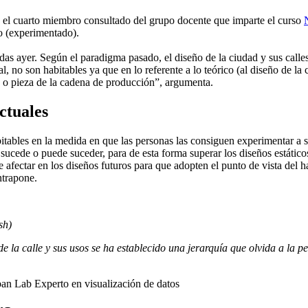
e el cuarto miembro consultado del grupo docente que imparte el curso
co (experimentado).
adas ayer. Según el paradigma pasado, el diseño de la ciudad y sus calle
, no son habitables ya que en lo referente a lo teórico (al diseño de la 
 o pieza de la cadena de producción”, argumenta.
ctuales
bitables en la medida en que las personas las consiguen experimentar a
a sucede o puede suceder, para de esta forma superar los diseños estátic
e afectar en los diseños futuros para que adopten el punto de vista del h
ntrapone.
sh)
 de la calle y sus usos se ha establecido una jerarquía que olvida a la
an Lab Experto en visualización de datos