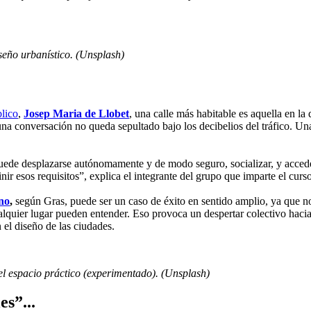
seño urbanístico. (Unsplash)
lico
,
Josep Maria de Llobet
, una calle más habitable es aquella en la
una conversación no queda sepultado bajo los decibelios del tráfico. Un
uede desplazarse autónomamente y de modo seguro, socializar, y acceder
ir esos requisitos”, explica el integrante del grupo que imparte el cur
no
,
según Gras, puede ser un caso de éxito en sentido amplio, ya que no
lquier lugar pueden entender. Eso provoca un despertar colectivo haci
 el diseño de las ciudades.
y el espacio práctico (experimentado). (Unsplash)
es”...