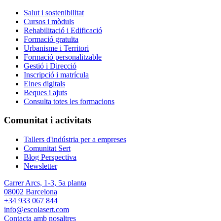
Salut i sostenibilitat
Cursos i mòduls
Rehabilitació i Edificació
Formació gratuïta
Urbanisme i Territori
Formació personalitzable
Gestió i Direcció
Inscripció i matrícula
Eines digitals
Beques i ajuts
Consulta totes les formacions
Comunitat i activitats
Tallers d'indústria per a empreses
Comunitat Sert
Blog Perspectiva
Newsletter
Carrer Arcs, 1-3, 5a planta
08002 Barcelona
+34 933 067 844
info@escolasert.com
Contacta amb nosaltres