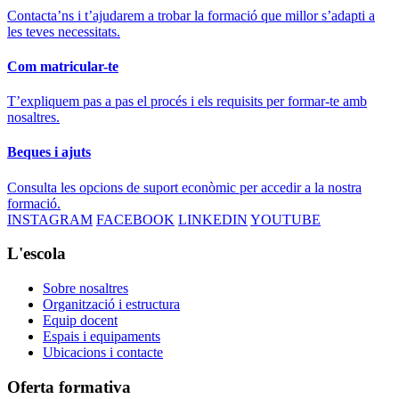
Contacta’ns i t’ajudarem a trobar la formació que millor s’adapti a
les teves necessitats.
Com matricular-te
T’expliquem pas a pas el procés i els requisits per formar-te amb
nosaltres.
Beques i ajuts
Consulta les opcions de suport econòmic per accedir a la nostra
formació.
INSTAGRAM
FACEBOOK
LINKEDIN
YOUTUBE
L'escola
Sobre nosaltres
Organització i estructura
Equip docent
Espais i equipaments
Ubicacions i contacte
Oferta formativa