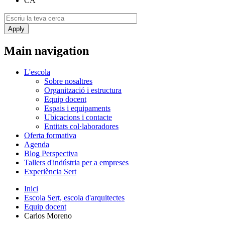
CA
Main navigation
L'escola
Sobre nosaltres
Organització i estructura
Equip docent
Espais i equipaments
Ubicacions i contacte
Entitats col·laboradores
Oferta formativa
Agenda
Blog Perspectiva
Tallers d'indústria per a empreses
Experiència Sert
Inici
Escola Sert, escola d'arquitectes
Equip docent
Carlos Moreno