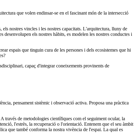
uitectura que volen endinsar-se en el fascinant món de la intersecció
s nostres vincles i les nostres capacitats. L'arquitectura, lluny de
n es desenvolupen els nostres hàbits, es modelen les nostres conductes i
rear espais que tinguin cura de les persones i dels ecosistemes que hi
es?
sdisciplinari, capaç d'integrar coneixements provinents de
ència, pensament sistèmic i observació activa. Proposa una pràctica
. A través de metodologies científiques com el seguiment ocular, la
enció, l'estrès, la recuperació o l'orientació. Entenem que el seu àmbit
òlica que també conforma la nostra vivència de l'espai. La qual es