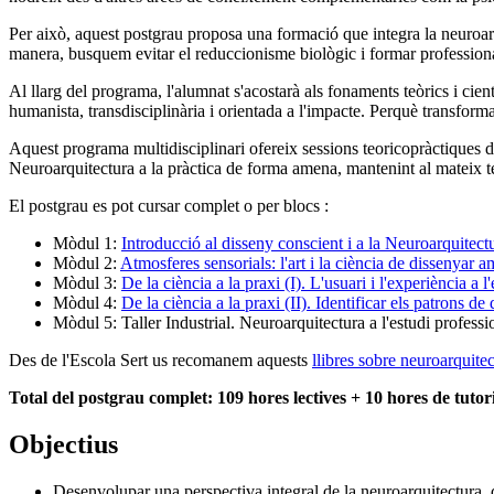
Per això, aquest postgrau proposa una formació que integra la neuroarqu
manera, busquem evitar el reduccionisme biològic i formar professionals c
Al llarg del programa, l'alumnat s'acostarà als fonaments teòrics i cie
humanista, transdisciplinària i orientada a l'impacte. Perquè transforma
Aquest programa multidisciplinari ofereix sessions teoricopràctiques de
Neuroarquitectura a la pràctica de forma amena, mantenint al mateix 
El postgrau es pot cursar complet o per blocs :
Mòdul 1:
Introducció al disseny conscient i a la Neuroarquitect
Mòdul 2:
Atmosferes sensorials: l'art i la ciència de dissenyar 
Mòdul 3:
De la ciència a la praxi (I). L'usuari i l'experiència 
Mòdul 4:
De la ciència a la praxi (II). Identificar els patrons de
Mòdul 5: Taller Industrial. Neuroarquitectura a l'estudi professio
Des de l'Escola Sert us recomanem aquests
llibres sobre neuroarquite
Total del postgrau complet: 109 hores lectives + 10 hores de tutori
Objectius
Desenvolupar una perspectiva integral de la neuroarquitectura, q