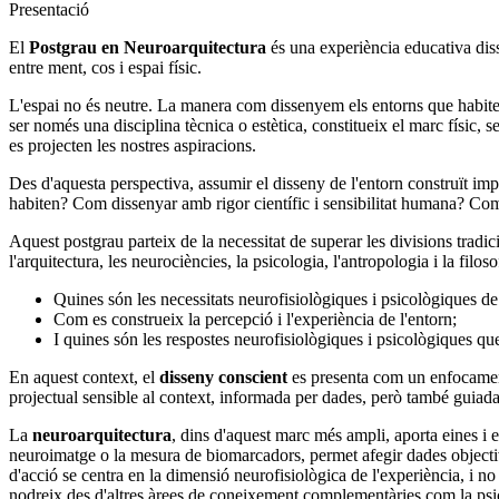
Presentació
El
Postgrau en Neuroarquitectura
és una experiència educativa diss
entre ment, cos i espai físic.
L'espai no és neutre. La manera com dissenyem els entorns que habitem i
ser només una disciplina tècnica o estètica, constitueix el marc físic,
es projecten les nostres aspiracions.
Des d'aquesta perspectiva, assumir el disseny de l'entorn construït imp
habiten? Com dissenyar amb rigor científic i sensibilitat humana? Com 
Aquest postgrau parteix de la necessitat de superar les divisions trad
l'arquitectura, les neurociències, la psicologia, l'antropologia i la fil
Quines són les necessitats neurofisiològiques i psicològiques de
Com es construeix la percepció i l'experiència de l'entorn;
I quines són les respostes neurofisiològiques i psicològiques q
En aquest context, el
disseny conscient
es presenta com un enfocament
projectual sensible al context, informada per dades, però també guiada p
La
neuroarquitectura
, dins d'aquest marc més ampli, aporta eines i 
neuroimatge o la mesura de biomarcadors, permet afegir dades objectives
d'acció se centra en la dimensió neurofisiològica de l'experiència, i n
nodreix des d'altres àrees de coneixement complementàries com la psicol