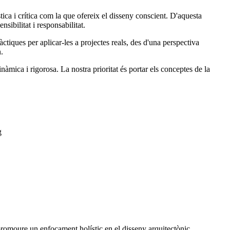
ica i crítica com la que ofereix el disseny conscient. D'aquesta
sibilitat i responsabilitat.
tiques per aplicar-les a projectes reals, des d'una perspectiva
.
àmica i rigorosa. La nostra prioritat és portar els conceptes de la
g
 promoure un enfocament holístic en el disseny arquitectònic.