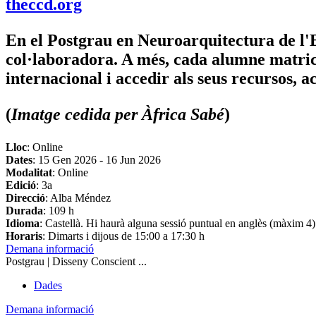
theccd.org
En el
Postgrau en Neuroarquitectura de l
col·laboradora. A més, cada alumne matri
internacional i accedir als seus recursos, ac
(
Imatge cedida per Àfrica Sabé
)
Lloc
: Online
Dates
:
15 Gen 2026
-
16 Jun 2026
Modalitat
: Online
Edició
: 3a
Direcció
: Alba Méndez
Durada
: 109 h
Idioma
: Castellà. Hi haurà alguna sessió puntual en anglès (màxim 4)
Horaris
: Dimarts i dijous de 15:00 a 17:30 h
Demana informació
Postgrau | Disseny Conscient ...
Dades
Demana informació