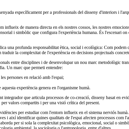
enyada específicament per a professionals del disseny d'interiors i l'arq
nflueix de manera directa en els nostres cossos, les nostres emocions, el
 sensorial i simbòlic que configura l'experiència humana. És l'escenari o
lica una profunda responsabilitat ètica, social i ecològica: Com podem c
traduir la complexitat de l'experiència en decisions projectuals concret
icionals entre disciplines i de desenvolupar un nou marc metodològic tran
osofia. Un marc que permeti entendre:
 les persones en relació amb l'espai;
ue aquesta experiència genera en l'organisme humà.
 integrador que articula processos de co-creació, disseny basat en evid
er valors compartits i per una visió crítica del present.
evidències per estudiar com l'entorn influeix en el sistema nerviós humà
 i així identificar quines qualitats de l'espai afecten processos com l'at
o aborda per si sola la complexitat psicològica, emocional, social o simb
ogia ambiental, la sociologia o l'antropologia, entre d'altres.