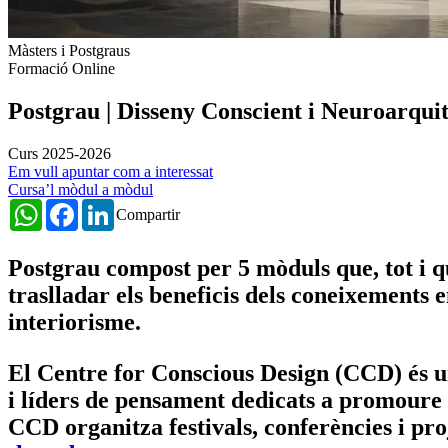
Màsters i Postgraus
Formació Online
Postgrau | Disseny Conscient i Neuroarqui
Curs 2025-2026
Em vull apuntar com a interessat
Cursa’l mòdul a mòdul
WhatsApp
Facebook
LinkedIn
Compartir
Postgrau compost per 5 mòduls que, tot i 
traslladar els beneficis dels coneixements 
interiorisme.
El
Centre for Conscious Design (CCD)
és u
i líders de pensament dedicats a promoure e
CCD organitza festivals, conferències i pro