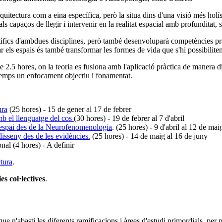
itectura com a eina específica, però la situa dins d'una visió més holíst
apaços de llegir i intervenir en la realitat espacial amb profunditat, sen
ntífics d'ambdues disciplines, però també desenvoluparà competències pràc
r els espais és també transformar les formes de vida que s'hi possibiliten
 2.5 hores, on la teoria es fusiona amb l'aplicació pràctica de manera din
temps un enfocament objectiu i fonamentat.
ura
(25 hores) - 15 de gener al 17 de febrer
amb el llenguatge del cos
(30 hores) - 19 de febrer al 7 d'abril
a l'espai des de la Neurofenomenologia
. (25 hores) - 9 d'abril al 12 de mai
 disseny des de les evidències.
(25 hores) - 14 de maig al 16 de juny
nal (4 hores) - A definir
ctura
.
es col·lectives
.
ue n'abasti les diferents ramificacions i àrees d'estudi primordials, per