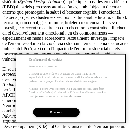
sistèmic (
System Design Thinking
) i pràctiques basades en evidència
(EBD) dins dels processos arquitectònics, amb l'objectiu de crear
entorns que promoguin la salut i el benestar cognitiu i emocional.
Els seus projectes abasten els sectors institucional, educatiu, cultural,
recreatiu, comercial, gastronòmic, hoteler i residencial. La seva
investigació recent se centra en com els entorns construïts influeixen
en el desenvolupament emocional i en els comportaments —
especialment en nens i adolescents. Actualment, investiga l'impacte
de l'entorn escolar en la violència estudiantil en el sistema d'educació
pública del Perú, així com l'impacte de l'entorn residencial en els
trastorns neurocognitius en comunitats peruanes en situació de
vulnerabilitat.
Configuració de cookies
Valorem la seva privacitat
El seu projecte
The Path: How to Foster Children’s and
Adolescents’ Emotional Well-Being through Architecture
,
Utilitzem cookies pròpies i de tercers per oferir-li una millor
experiència i servei i, si s’escau, mostrar publicitat relacionada amb les
desenvolupat en coautoria, va ser presentat a la
Biennale
preferències mitjançant l'anàlisi dels seus hàbits de navegació.
Architettura 2023: The Laboratory of the Future
a Venècia i publicat
Al clicar "d'acord", vostè accepta l'ús d'aquestes cookies. També pot
per la Universitat d'Aalto el 2024 durant el Congrés Internacional
"configurar" o "rebutjar" la instal·lació de cookies clicant a
canviar
ARCH24 sobre Arquitectura, Investigació i Salut. Camila també és
configuració
. Pot veure la
política de cookies
curadora i columnista de la secció d'Arquitectura Informada per la
Neurociència a
Il Giornale dell’Architettura
(Itàlia) i forma part del
comitè editorial del
Journal of Biourbanism & Neuroscience-
D'acord
Informed Architecture
. És docent en programes de postgrau sobre
arquitectura informada per la neurociència a la Universitat del
Desenvolupament (Xile) i al Centre Conscient de Neuroarquitectura