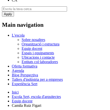
CA
Main navigation
L'escola
Sobre nosaltres
Organització i estructura
Equip docent
Espais i equipaments
Ubicacions i contacte
Entitats col·laboradores
Oferta formativa
Agenda
Blog Perspectiva
Tallers d'indústria per a empreses
Experiència Sert
Inici
Escola Sert, escola d'arquitectes
Equip docent
Camila Ruiz Figari