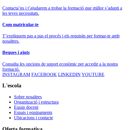
Contacta’ns i t’ajudarem a trobar la formació que millor s’adapti a
les teves necessitats.
Com matricular-te
T’expliquem pas a pas el procés i els requisits per formar-te amb
nosaltres.
Beques i ajuts
Consulta les opcions de suport econòmic per accedir a la nostra
formació.
INSTAGRAM
FACEBOOK
LINKEDIN
YOUTUBE
L'escola
Sobre nosaltres
Organització i estructura
Equip docent
Espais i equipaments
Ubicacions i contacte
Oferta formativa