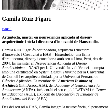
Camila Ruiz Figari
e-mail
Arquitecta, màster en neurociència aplicada al disseny
arquitectònic i sòcia i directora d'innovació de Hausstudio.
Camila Ruiz Figari és cofundadora, arquitecta i directora
d'Innovació i Creativitat a
HAS – Hausstudio
, una firma
d'arquitectura, disseny i consultoria amb seu a Lima, Perú, des de
2004. És magíster en
Neurociencia Aplicada al Diseño
Arquitectónico – NAAD
per la Università Iuav di Venezia, compta
amb una certificació en
System Design Thinking
per la Universitat
de Cornell i és arquitecta titulada per la Universitat Peruana de
Ciències Aplicades. És membre de l'
American Institute of
Architects
(Int’l Assoc. AIA), de l'
Academy of Neuroscience for
Architecture
(ANFA), incloent-hi el seu capítol LATAM i el
Center
for Education
(ACE), així com de l'
Asociación de Estudios de
Arquitectura del Perú
(AEA).
Des del seu rol a HAS, Camila integra la neurociència, el pensament