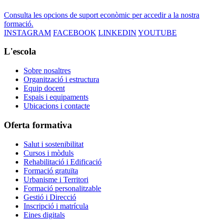
Consulta les opcions de suport econòmic per accedir a la nostra
formació.
INSTAGRAM
FACEBOOK
LINKEDIN
YOUTUBE
L'escola
Sobre nosaltres
Organització i estructura
Equip docent
Espais i equipaments
Ubicacions i contacte
Oferta formativa
Salut i sostenibilitat
Cursos i mòduls
Rehabilitació i Edificació
Formació gratuïta
Urbanisme i Territori
Formació personalitzable
Gestió i Direcció
Inscripció i matrícula
Eines digitals