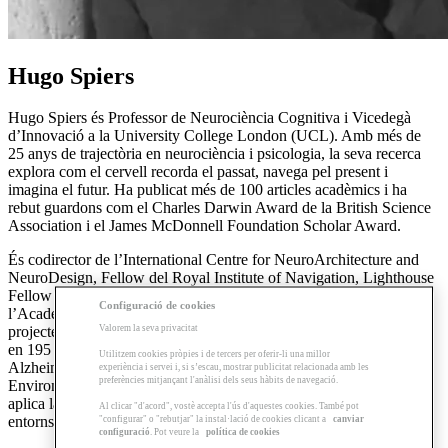
Hugo Spiers
Hugo Spiers és Professor de Neurociència Cognitiva i Vicedegà
d’Innovació a la University College London (UCL). Amb més de
25 anys de trajectòria en neurociència i psicologia, la seva recerca
explora com el cervell recorda el passat, navega pel present i
imagina el futur. Ha publicat més de 100 articles acadèmics i ha
rebut guardons com el Charles Darwin Award de la British Science
Association i el James McDonnell Foundation Scholar Award.
És codirector de l’International Centre for NeuroArchitecture and
NeuroDesign, Fellow del Royal Institute of Navigation, Lighthouse
Fellow del Centre for Conscious Design i Vicepresident de
Configuració de cookies
l’Academy of Neuroscience for Architecture al Regne Unit. El seu
Valorem la seva privacitat
projecte
Sea Hero Quest
ha avaluat més de 4 milions de persones
en 195 països, generant referents globals per a la recerca en
Utilitzem cookies pròpies i de tercers per oferir-li una millor
Alzheimer i cognició espacial. A més, dirigeix
PEARL
(Person-
experiència i servei i, si s’escau, mostrar publicitat relacionada amb les
preferències mitjançant l'anàlisi dels seus hàbits de navegació.
Environment-Activity Research Laboratory a la UCL), des d’on
aplica la neurociència a l’estudi de la interacció entre persones,
Al clicar "d'acord", vostè accepta l'ús d'aquestes cookies. També pot
entorns i activitats.
"configurar" o "rebutjar" la instal·lació de cookies clicant a
canviar
configuració
. Pot veure la
política de cookies