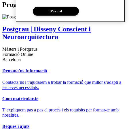
Programes relacionats
D'acord
Postgrau | Disseny Conscient i
Neuroarquitectura
Màsters i Postgraus
Formació Online
Barcelona
Demana'ns Informació
Contacta’ns i t’ajudarem a trobar la formació que millor s’adapti a
les teves necessitats.
Com matricular-te
T’expliquem pas a pas el procés i els requisits per formar-te amb
nosaltres.
Beques i ajuts