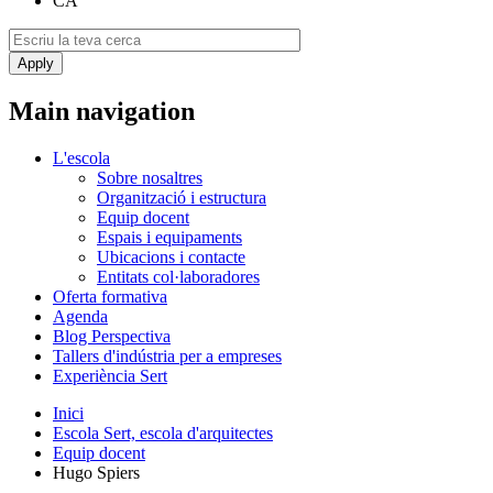
CA
Main navigation
L'escola
Sobre nosaltres
Organització i estructura
Equip docent
Espais i equipaments
Ubicacions i contacte
Entitats col·laboradores
Oferta formativa
Agenda
Blog Perspectiva
Tallers d'indústria per a empreses
Experiència Sert
Inici
Escola Sert, escola d'arquitectes
Equip docent
Hugo Spiers