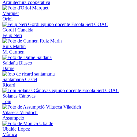
Arquitectura cooperativa
Marquet
Oriol
Gordi i Canalda
Felip Neri
Ruiz Martín
M. Carmen
Saldaña Blasco
Dafne
Santamaria Castel
Ricard
Solanas Cànovas
Toni
Vilaseca Viladrich
Assumpció
Ubalde López
Mònica