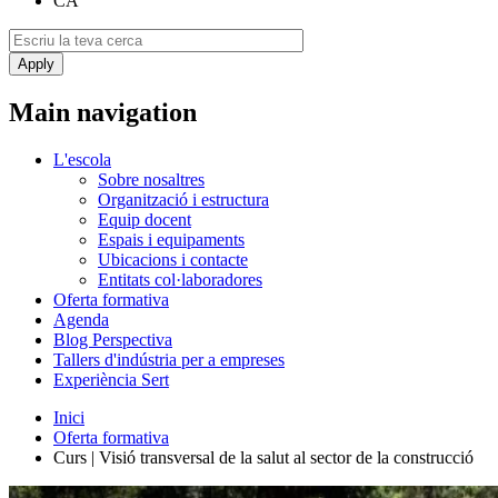
CA
Main navigation
L'escola
Sobre nosaltres
Organització i estructura
Equip docent
Espais i equipaments
Ubicacions i contacte
Entitats col·laboradores
Oferta formativa
Agenda
Blog Perspectiva
Tallers d'indústria per a empreses
Experiència Sert
Inici
Oferta formativa
Curs | Visió transversal de la salut al sector de la construcció