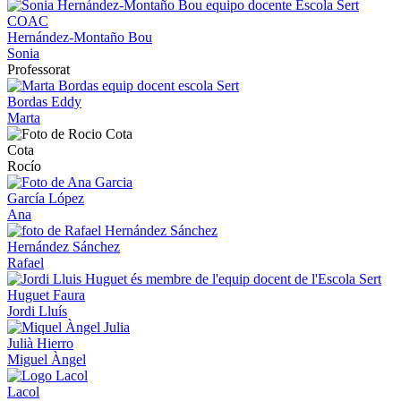
Hernández-Montaño Bou
Sonia
Professorat
Bordas Eddy
Marta
Cota
Rocío
García López
Ana
Hernández Sánchez
Rafael
Huguet Faura
Jordi Lluís
Julià Hierro
Miguel Àngel
Lacol