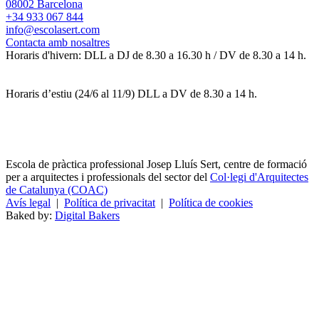
08002 Barcelona
+34 933 067 844
info@escolasert.com
Contacta amb nosaltres
Horaris d'hivern: DLL a DJ de 8.30 a 16.30 h / DV de 8.30 a 14 h.
Horaris d’estiu (24/6 al 11/9) DLL a DV de 8.30 a 14 h.
Escola de pràctica professional Josep Lluís Sert, centre de formació
per a arquitectes i professionals del sector del
Col·legi d'Arquitectes
de Catalunya (COAC)
Avís legal
|
Política de privacitat
|
Política de cookies
Baked by:
Digital Bakers