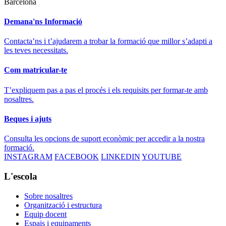
Barcelona
Demana'ns Informació
Contacta’ns i t’ajudarem a trobar la formació que millor s’adapti a
les teves necessitats.
Com matricular-te
T’expliquem pas a pas el procés i els requisits per formar-te amb
nosaltres.
Beques i ajuts
Consulta les opcions de suport econòmic per accedir a la nostra
formació.
INSTAGRAM
FACEBOOK
LINKEDIN
YOUTUBE
L'escola
Sobre nosaltres
Organització i estructura
Equip docent
Espais i equipaments