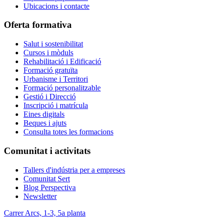
Ubicacions i contacte
Oferta formativa
Salut i sostenibilitat
Cursos i mòduls
Rehabilitació i Edificació
Formació gratuïta
Urbanisme i Territori
Formació personalitzable
Gestió i Direcció
Inscripció i matrícula
Eines digitals
Beques i ajuts
Consulta totes les formacions
Comunitat i activitats
Tallers d'indústria per a empreses
Comunitat Sert
Blog Perspectiva
Newsletter
Carrer Arcs, 1-3, 5a planta