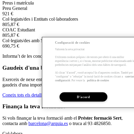
Preus i matrícula
Preu General
921 €
Col·legiats/des i Entitats col·laboradores
805,87 €
COAC Estudiant
805,87 €
Col·legiats/des amb Serveis complementaris contractats
Configuració de cookies
690,75 €
Valorem la seva privacitat
Informa’t de les condicions d’inscripció i matriculació
aquí
.
Utilitzem cookies pròpies i de tercers per oferir-li una millor
experiència i servei i, si s’escau, mostrar publicitat relacionada amb l
preferències mitjançant l'anàlisi dels seus hàbits de navegació.
Gaudeix d'una beca si et fas delegat/da!
Al clicar "d'acord", vostè accepta l'ús d'aquestes cookies. També pot
"configurar" o "rebutjar" la instal·lació de cookies clicant a
canvia
Exerceix de nexe entre l'escola, els docents i els teus companys i
configuració
. Pot veure la
política de cookies
gaudeix d'una important beca per desenvolupar aquestes tasques.
Coneix tots els detalls de la beca
D'acord
Finança la teva formació!
Si vols finançar la teva formació amb el
Préstec formació Sert
,
contacta amb
barcelona@arquia.es
o truca al 93 4826850.
Col·labora