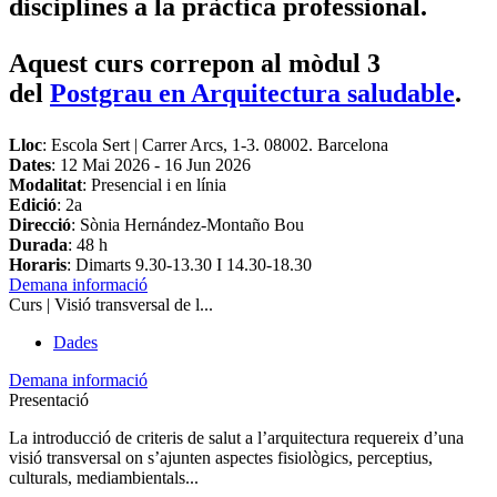
disciplines a la pràctica professional.
Aquest curs correpon al mòdul 3
del
Postgrau en Arquitectura saludable
.
Lloc
: Escola Sert | Carrer Arcs, 1-3. 08002. Barcelona
Dates
:
12 Mai 2026
-
16 Jun 2026
Modalitat
: Presencial i en línia
Edició
: 2a
Direcció
: Sònia Hernández-Montaño Bou
Durada
: 48 h
Horaris
: Dimarts 9.30-13.30 I 14.30-18.30
Demana informació
Curs | Visió transversal de l...
Dades
Demana informació
Presentació
La introducció de criteris de salut a l’arquitectura requereix d’una
visió transversal on s’ajunten aspectes fisiològics, perceptius,
culturals, mediambientals...