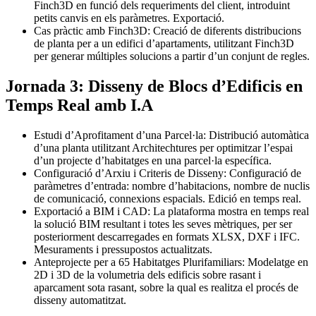
Finch3D en funció dels requeriments del client, introduint
petits canvis en els paràmetres. Exportació.
Cas pràctic amb Finch3D: Creació de diferents distribucions
de planta per a un edifici d’apartaments, utilitzant Finch3D
per generar múltiples solucions a partir d’un conjunt de regles.
Jornada 3: Disseny de Blocs d’Edificis en
Temps Real amb I.A
Estudi d’Aprofitament d’una Parcel·la: Distribució automàtica
d’una planta utilitzant Architechtures per optimitzar l’espai
d’un projecte d’habitatges en una parcel·la específica.
Configuració d’Arxiu i Criteris de Disseny: Configuració de
paràmetres d’entrada: nombre d’habitacions, nombre de nuclis
de comunicació, connexions espacials. Edició en temps real.
Exportació a BIM i CAD: La plataforma mostra en temps real
la solució BIM resultant i totes les seves mètriques, per ser
posteriorment descarregades en formats XLSX, DXF i IFC.
Mesuraments i pressupostos actualitzats.
Anteprojecte per a 65 Habitatges Plurifamiliars: Modelatge en
2D i 3D de la volumetria dels edificis sobre rasant i
aparcament sota rasant, sobre la qual es realitza el procés de
disseny automatitzat.