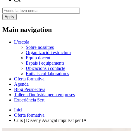
CA
Main navigation
L'escola
Sobre nosaltres
Organització i estructura
Equip docent
Espais i equipaments
Ubicacions i contacte
Entitats col·laboradores
Oferta formativa
Agenda
Blog Perspectiva
Tallers d'indústria per a empreses
Experiència Sert
Inici
Oferta formativa
Curs | Disseny Avançat impulsat per IA