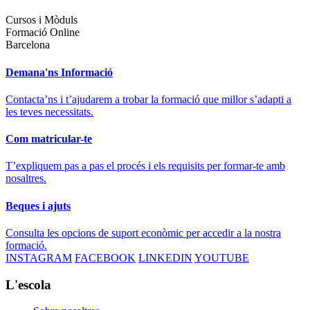
Cursos i Mòduls
Formació Online
Barcelona
Demana'ns Informació
Contacta’ns i t’ajudarem a trobar la formació que millor s’adapti a
les teves necessitats.
Com matricular-te
T’expliquem pas a pas el procés i els requisits per formar-te amb
nosaltres.
Beques i ajuts
Consulta les opcions de suport econòmic per accedir a la nostra
formació.
INSTAGRAM
FACEBOOK
LINKEDIN
YOUTUBE
L'escola