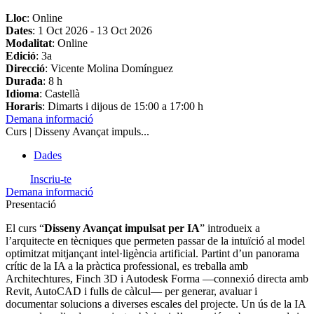
Lloc
: Online
Dates
:
1 Oct 2026
-
13 Oct 2026
Modalitat
: Online
Edició
: 3a
Direcció
: Vicente Molina Domínguez
Durada
: 8 h
Idioma
: Castellà
Horaris
: Dimarts i dijous de 15:00 a 17:00 h
Demana informació
Curs | Disseny Avançat impuls...
Dades
Inscriu-te
Demana informació
Presentació
El curs “
Disseny Avançat impulsat per IA
” introdueix a
l’arquitecte en tècniques que permeten passar de la intuïció al model
optimitzat mitjançant intel·ligència artificial. Partint d’un panorama
crític de la IA a la pràctica professional, es treballa amb
Architechtures, Finch 3D i Autodesk Forma —connexió directa amb
Revit, AutoCAD i fulls de càlcul— per generar, avaluar i
documentar solucions a diverses escales del projecte. Un ús de la IA