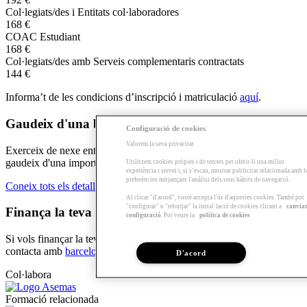
Col·legiats/des i Entitats col·laboradores
168 €
COAC Estudiant
168 €
Col·legiats/des amb Serveis complementaris contractats
144 €
Informa’t de les condicions d’inscripció i matriculació
aquí
.
Gaudeix d'una beca si et fas delegat/da!
Configuració de cookies
Valorem la seva privacitat
Exerceix de nexe entre l'escola, els docents i els teus companys i
gaudeix d'una important beca per desenvolupar aquestes tasques.
Utilitzem cookies pròpies i de tercers per oferir-li una millor
experiència i servei i, si s’escau, mostrar publicitat relacionada amb l
preferències mitjançant l'anàlisi dels seus hàbits de navegació.
Coneix tots els detalls de la beca
Al clicar "d'acord", vostè accepta l'ús d'aquestes cookies. També pot
"configurar" o "rebutjar" la instal·lació de cookies clicant a
canvia
Finança la teva formació!
configuració
. Pot veure la
política de cookies
Si vols finançar la teva formació amb el
Préstec formació Sert
,
contacta amb
barcelona@arquia.es
o truca al 93 4826850.
D'acord
Col·labora
Formació relacionada