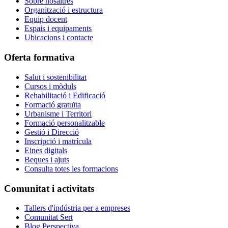
Sobre nosaltres
Organització i estructura
Equip docent
Espais i equipaments
Ubicacions i contacte
Oferta formativa
Salut i sostenibilitat
Cursos i mòduls
Rehabilitació i Edificació
Formació gratuïta
Urbanisme i Territori
Formació personalitzable
Gestió i Direcció
Inscripció i matrícula
Eines digitals
Beques i ajuts
Consulta totes les formacions
Comunitat i activitats
Tallers d'indústria per a empreses
Comunitat Sert
Blog Perspectiva