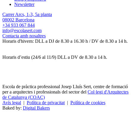
Newsletter
Carrer Arcs, 1-3, 5a planta
08002 Barcelona
+34 933 067 844
info@escolasert.com
Contacta amb nosaltres
Horaris d'hivern: DLL a DJ de 8.30 a 16.30 h / DV de 8.30 a 14 h.
Horaris d’estiu (24/6 al 11/9) DLL a DV de 8.30 a 14 h.
Escola de pràctica professional Josep Lluís Sert, centre de formació
per a arquitectes i professionals del sector del
Col·legi d'Arquitectes
de Catalunya (COAC)
Avís legal
|
Política de privacitat
|
Política de cookies
Baked by:
Digital Bakers