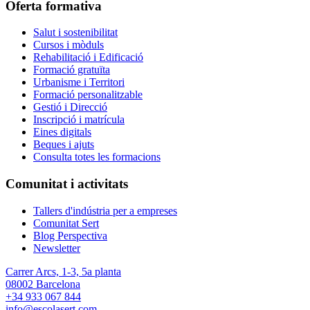
Oferta formativa
Salut i sostenibilitat
Cursos i mòduls
Rehabilitació i Edificació
Formació gratuïta
Urbanisme i Territori
Formació personalitzable
Gestió i Direcció
Inscripció i matrícula
Eines digitals
Beques i ajuts
Consulta totes les formacions
Comunitat i activitats
Tallers d'indústria per a empreses
Comunitat Sert
Blog Perspectiva
Newsletter
Carrer Arcs, 1-3, 5a planta
08002 Barcelona
+34 933 067 844
info@escolasert.com