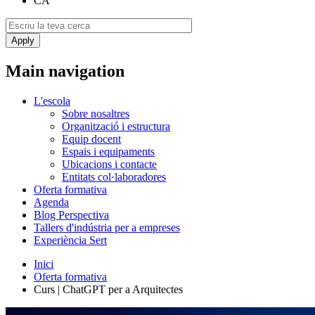
CA
Main navigation
L'escola
Sobre nosaltres
Organització i estructura
Equip docent
Espais i equipaments
Ubicacions i contacte
Entitats col·laboradores
Oferta formativa
Agenda
Blog Perspectiva
Tallers d'indústria per a empreses
Experiència Sert
Inici
Oferta formativa
Curs | ChatGPT per a Arquitectes