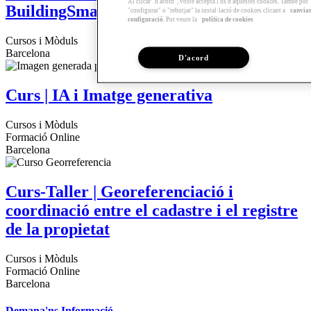
Al clicar "d'acord", vostè accepta l'ús d'aquestes cookies. També pot
BuildingSmart
"configurar" o "rebutjar" la instal·lació de cookies clicant a
canvia
configuració
. Pot veure la
política de cookies
Cursos i Mòduls
Barcelona
D'acord
Curs | IA i Imatge generativa
Cursos i Mòduls
Formació Online
Barcelona
Curs-Taller | Georeferenciació i
coordinació entre el cadastre i el registre
de la propietat
Cursos i Mòduls
Formació Online
Barcelona
Demana'ns Informació