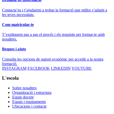
Contacta’ns i t’ajudarem a trobar la formació que millor s’adapti a
les teves necessitats.
Com matricular-te
T’expliquem pas a pas el procés i els requisits per formar-te amb
nosaltres.
Beques i ajuts
Consulta les opcions de suport econòmic per accedir a la nostra
formació.
INSTAGRAM
FACEBOOK
LINKEDIN
YOUTUBE
L'escola
Sobre nosaltres
Organització i estructura
Equip docent
Espais i equipaments
Ubicacions i contacte