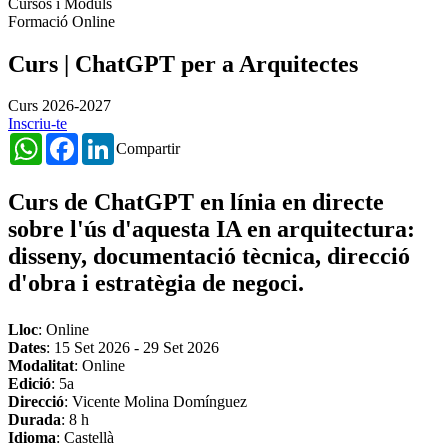
Cursos i Mòduls
Formació Online
Curs | ChatGPT per a Arquitectes
Curs 2026-2027
Inscriu-te
WhatsApp
Facebook
LinkedIn
Compartir
Curs de ChatGPT en línia en directe
sobre l'ús d'aquesta IA en arquitectura:
disseny, documentació tècnica, direcció
d'obra i estratègia de negoci.
Lloc
: Online
Dates
:
15 Set 2026
-
29 Set 2026
Modalitat
: Online
Edició
: 5a
Direcció
: Vicente Molina Domínguez
Durada
: 8 h
Idioma
: Castellà