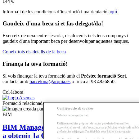
144 €
Informa’t de les condicions d’inscripció i matriculació
aquí
.
Gaudeix d'una beca si et fas delegat/da!
Exerceix de nexe entre l'escola, els docents i els teus companys i
gaudeix d'una important beca per desenvolupar aquestes tasques.
Coneix tots els detalls de la beca
Finança la teva formació!
Si vols finançar la teva formació amb el
Préstec formació Sert
,
contacta amb
barcelona@arquia.es
o truca al 93 4826850.
Col·labora
Formació relacionada
Configuració de cookies
Valorem la seva privacitat
Utilitzem cookies pròpies i de tercers per oferir-li una millor
BIM Management | Mòdul per a accedir
experiència i servei i, si s’escau, mostrar publicitat relacionada amb l
preferències mitjançant l'anàlisi dels seus hàbits de navegació.
a obtenir la Certificació Foundation de