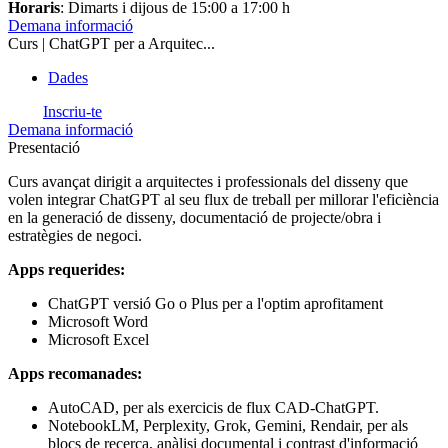
Horaris
: Dimarts i dijous de 15:00 a 17:00 h
Demana informació
Curs | ChatGPT per a Arquitec...
Dades
Inscriu-te
Demana informació
Presentació
Curs avançat dirigit a arquitectes i professionals del disseny que
volen integrar ChatGPT al seu flux de treball per millorar l'eficiència
en la generació de disseny, documentació de projecte/obra i
estratègies de negoci.
Apps requerides:
ChatGPT versió Go o Plus per a l'optim aprofitament
Microsoft Word
Microsoft Excel
Apps recomanades:
AutoCAD, per als exercicis de flux CAD-ChatGPT.
NotebookLM, Perplexity, Grok, Gemini, Rendair, per als
blocs de recerca, anàlisi documental i contrast d'informació