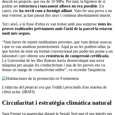
descrit en projecte, que era de 10 MPa. Per tant, la hipòtesi de si
podria ser
estructura i tancament alhora no era possible
. En
canvi, ens
ha servit com a formigó aïllant
. Vam fer una prova a un
mur exterior, ja han passat dos anys i continua absolutament intacte.
Tot i això, a la frase d'obra es van trobar amb una sorpresa:
totes les
proves realitzades prèviament amb l'àrid de la parcel·la estaven
molt més seques.
“Vam haver de repetir moltíssimes provetes, que vam deixar assecar,
i que es van analitzar posteriorment. Aquí ja no les podíem tallar, ja
que havien de tenir un format convencional per poder-les portar a un
laboratori i per obtenir una
resistència de compressió certificada
.
La Universitat de les Illes Balears havia desenvolupat una nova
màquina per assajar les conductivitats i una de les proves ens va
donar un marge de conductivitat millor”, va recordar l'arquitecta.
L'objectiu del projecte era que l'edifici prescindís d'un sistema de
clima actiu. (IBAVI)
Circularitat i estratègia climàtica natural
Sara Ferran va assenyalar durant la Sessió Sert que el seu interès per