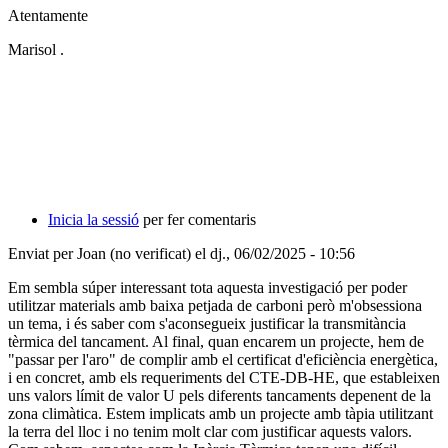
Atentamente
Marisol .
Inicia la sessió
per fer comentaris
Enviat per
Joan (no verificat)
el dj., 06/02/2025 - 10:56
Em sembla súper interessant tota aquesta investigació per poder
utilitzar materials amb baixa petjada de carboni però m'obsessiona
un tema, i és saber com s'aconsegueix justificar la transmitància
tèrmica del tancament. Al final, quan encarem un projecte, hem de
"passar per l'aro" de complir amb el certificat d'eficiència energètica,
i en concret, amb els requeriments del CTE-DB-HE, que estableixen
uns valors límit de valor U pels diferents tancaments depenent de la
zona climàtica. Estem implicats amb un projecte amb tàpia utilitzant
la terra del lloc i no tenim molt clar com justificar aquests valors.