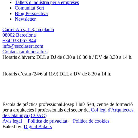
Tallers d'indústria per a empreses
Comunitat Sert
Blog Perspectiva
Newsletter
Carrer Arcs, 1-3, 5a planta
08002 Barcelona
+34 933 067 844
info@escolasert.com
Contacta amb nosaltres
Horaris d'hivern: DLL a DJ de 8.30 a 16.30 h / DV de 8.30 a 14 h.
Horaris d’estiu (24/6 al 11/9) DLL a DV de 8.30 a 14 h.
Escola de pràctica professional Josep Lluís Sert, centre de formació
per a arquitectes i professionals del sector del
Col·legi d'Arquitectes
de Catalunya (COAC)
Avís legal
|
Política de privacitat
|
Política de cookies
Baked by:
Digital Bakers