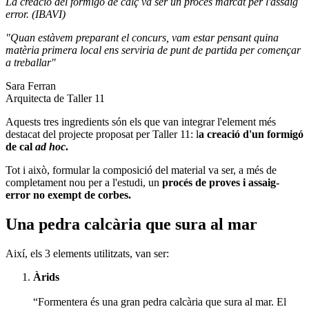
La creació del formigó de calç va ser un procés marcat per l'assaig
error. (IBAVI)
"Quan estàvem preparant el concurs, vam estar pensant quina
matèria primera local ens serviria de punt de partida per començar
a treballar"
Sara Ferran
Arquitecta de Taller 11
Aquests tres ingredients són els que van integrar l'element més
destacat del projecte proposat per Taller 11: l
a creació d'un formigó
de cal
ad hoc
.
Tot i això, formular la composició del material va ser, a més de
completament nou per a l'estudi, un
procés de proves i assaig-
error no exempt de corbes.
Una pedra calcària que sura al mar
Així, els 3 elements utilitzats, van ser:
Àrids
“Formentera és una gran pedra calcària que sura al mar. El