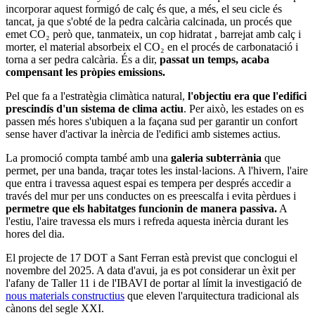
incorporar aquest formigó de calç és que, a més, el seu cicle és
tancat, ja que s'obté de la pedra calcària calcinada, un procés que
emet CO₂ però que, tanmateix, un cop hidratat , barrejat amb calç i
morter, el material absorbeix el CO₂ en el procés de carbonatació i
torna a ser pedra calcària. És a dir,
passat un temps, acaba
compensant les pròpies emissions.
Pel que fa a l'estratègia climàtica natural,
l'objectiu era que l'edifici
prescindís d'un sistema de clima actiu
. Per això, les estades on es
passen més hores s'ubiquen a la façana sud per garantir un confort
sense haver d'activar la inèrcia de l'edifici amb sistemes actius.
La promoció compta també amb una
galeria subterrània
que
permet, per una banda, traçar totes les instal·lacions. A l'hivern, l'aire
que entra i travessa aquest espai es tempera per després accedir a
través del mur per uns conductes on es preescalfa i evita pèrdues i
permetre que els habitatges funcionin de manera passiva.
A
l'estiu, l'aire travessa els murs i refreda aquesta inèrcia durant les
hores del dia.
El projecte de 17 DOT a Sant Ferran està previst que conclogui el
novembre del 2025. A data d'avui, ja es pot considerar un èxit per
l'afany de Taller 11 i de l'IBAVI de portar al límit la investigació de
nous materials constructius
que eleven l'arquitectura tradicional als
cànons del segle XXI.