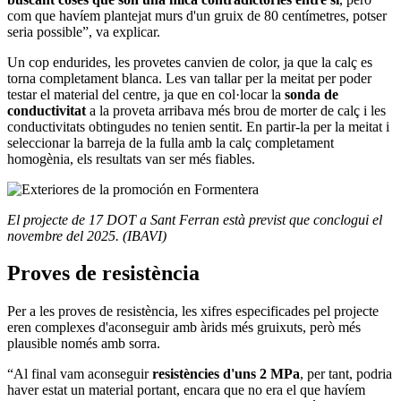
com que havíem plantejat murs d'un gruix de 80 centímetres, potser
seria possible”, va explicar.
Un cop endurides, les provetes canvien de color, ja que la calç es
torna completament blanca. Les van tallar per la meitat per poder
testar el material del centre, ja que en col·locar la
sonda de
conductivitat
a la proveta arribava més brou de morter de calç i les
conductivitats obtingudes no tenien sentit. En partir-la per la meitat i
seleccionar la barreja de la fulla amb la calç completament
homogènia, els resultats van ser més fiables.
El projecte de 17 DOT a Sant Ferran està previst que conclogui el
novembre del 2025. (IBAVI)
Proves de resistència
Per a les proves de resistència, les xifres especificades pel projecte
eren complexes d'aconseguir amb àrids més gruixuts, però més
plausible només amb sorra.
“Al final vam aconseguir
resistències d'uns 2 MPa
, per tant, podria
haver estat un material portant, encara que no era el que havíem