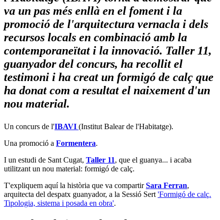
va un pas més enllà en el foment i la
promoció de l'arquitectura vernacla i dels
recursos locals en combinació amb la
contemporaneïtat i la innovació. Taller 11,
guanyador del concurs, ha recollit el
testimoni i ha creat un formigó de calç que
ha donat com a resultat el naixement d'un
nou material.
Un concurs de l'
IBAVI
(Institut Balear de l'Habitatge).
Una promoció a
Formentera
.
I un estudi de Sant Cugat,
Taller 11
, que el guanya... i acaba
utilitzant un nou material: formigó de calç.
T'expliquem aquí la història que va compartir
Sara Ferran
,
arquitecta del despatx guanyador, a la Sessió Sert
'Formigó de calç.
Tipologia, sistema i posada en obra'
.