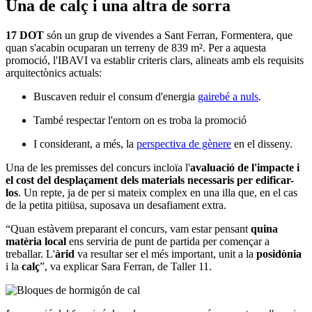
Una de calç i una altra de sorra
17 DOT
són un grup de vivendes a Sant Ferran, Formentera, que
quan s'acabin ocuparan un terreny de 839 m². Per a aquesta
promoció, l'IBAVI va establir criteris clars, alineats amb els requisits
arquitectònics actuals:
Buscaven reduir el consum d'energia
gairebé a nuls
.
També respectar l'entorn on es troba la promoció
I considerant, a més, la
perspectiva de gènere
en el disseny.
Una de les premisses del concurs incloïa l'
avaluació de l'impacte i
el cost del desplaçament dels materials necessaris per edificar-
los
. Un repte, ja de per si mateix complex en una illa que, en el cas
de la petita pitiüsa, suposava un desafiament extra.
“Quan estàvem preparant el concurs, vam estar pensant
quina
matèria local
ens serviria de punt de partida per començar a
treballar. L'
àrid
va resultar ser el més important, unit a la
posidònia
i la
calç
”, va explicar Sara Ferran, de Taller 11.