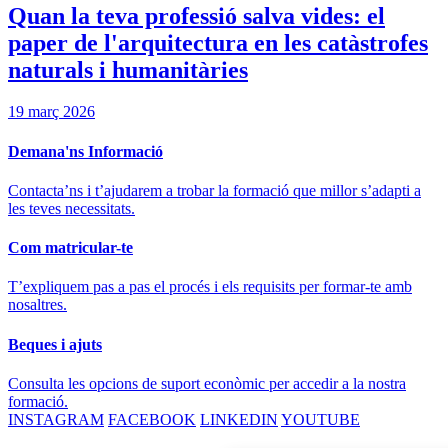
Quan la teva professió salva vides: el
paper de l'arquitectura en les catàstrofes
naturals i humanitàries
19 març 2026
Demana'ns Informació
Contacta’ns i t’ajudarem a trobar la formació que millor s’adapti a
les teves necessitats.
Com matricular-te
T’expliquem pas a pas el procés i els requisits per formar-te amb
nosaltres.
Beques i ajuts
Consulta les opcions de suport econòmic per accedir a la nostra
formació.
INSTAGRAM
FACEBOOK
LINKEDIN
YOUTUBE