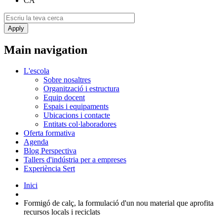
CA
Main navigation
L'escola
Sobre nosaltres
Organització i estructura
Equip docent
Espais i equipaments
Ubicacions i contacte
Entitats col·laboradores
Oferta formativa
Agenda
Blog Perspectiva
Tallers d'indústria per a empreses
Experiència Sert
Inici
Formigó de calç, la formulació d'un nou material que aprofita
recursos locals i reciclats