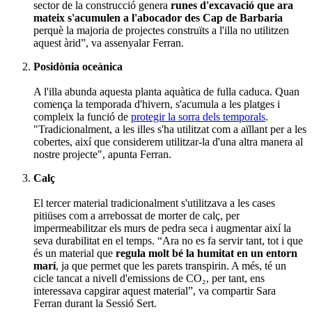
sector de la construcció genera
runes d'excavació que ara
mateix s'acumulen a l'abocador des Cap de Barbaria
perquè la majoria de projectes construïts a l'illa no utilitzen
aquest àrid”, va assenyalar Ferran.
Posidònia oceànica
A l'illa abunda aquesta planta aquàtica de fulla caduca. Quan
comença la temporada d'hivern, s'acumula a les platges i
compleix la funció de
protegir la sorra dels temporals
.
"Tradicionalment, a les illes s'ha utilitzat com a aïllant per a les
cobertes, així que considerem utilitzar-la d'una altra manera al
nostre projecte", apunta Ferran.
Calç
El tercer material tradicionalment s'utilitzava a les cases
pitiüses com a arrebossat de morter de calç, per
impermeabilitzar els murs de pedra seca i augmentar així la
seva durabilitat en el temps. “Ara no es fa servir tant, tot i que
és un material que
regula molt bé la humitat en un entorn
marí
, ja que permet que les parets transpirin. A més, té un
cicle tancat a nivell d'emissions de CO₂, per tant, ens
interessava capgirar aquest material”, va compartir Sara
Ferran durant la Sessió Sert.