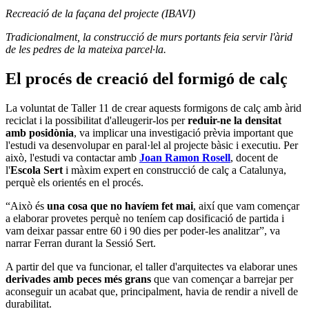
Recreació de la façana del projecte (IBAVI)
Tradicionalment, la construcció de murs portants feia servir l'àrid
de les pedres de la mateixa parcel·la.
El procés de creació del formigó de calç
La voluntat de Taller 11 de crear aquests formigons de calç amb àrid
reciclat i la possibilitat d'alleugerir-los per
reduir-ne la densitat
amb posidònia
, va implicar una investigació prèvia important que
l'estudi va desenvolupar en paral·lel al projecte bàsic i executiu. Per
això, l'estudi va contactar amb
Joan Ramon Rosell
, docent de
l'
Escola Sert
i màxim expert en construcció de calç a Catalunya,
perquè els orientés en el procés.
“Això és
una cosa que no havíem fet mai
, així que vam començar
a elaborar provetes perquè no teníem cap dosificació de partida i
vam deixar passar entre 60 i 90 dies per poder-les analitzar”, va
narrar Ferran durant la Sessió Sert.
A partir del que va funcionar, el taller d'arquitectes va elaborar unes
derivades amb peces més grans
que van començar a barrejar per
aconseguir un acabat que, principalment, havia de rendir a nivell de
durabilitat.