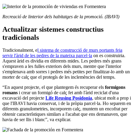
Recreació de linterior dels habitatges de la promoció. (IBAVI)
Actualitzar sistemes constructius
tradicionals
Tradicionalment, e
l sistema de construcció de murs portants feia
servir l'àrid de les pedres de la mateixa parcel·la
on es construiria.
Aquest àrid es dividia en diferents mides. Les pedres més grans
s'empraven a les fulles exteriors dels murs, mentre que l'interior
s'emplenava amb sorres i pedres més petites per finalitzar-lo amb un
morter de calç que el protegís de les inclemències del temps.
“En aquest projecte, el que plantegem és recuperar els
formigons
romans
i crear un formigó de calç fet amb l'àrid reciclat d'una
excavació del projecte
Life Reusing Posidonia
, ubicat molt a prop i
que l'IBAVI havia conservat, i de la pròpia parcel·la. Ho separem en
diferents granulometries, incorporem calç, muntem un encofrat per
obtenir característiques similars a l'acabat que ens demanaven, que
havia de ser llis i blanc”, va explicar.