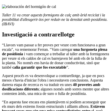
Taller 11 va crear aquests formigons de calç amb àrid reciclat i la
possibilitat d'alleugerir-los per reduir-ne la densitat amb posidònia.
(IBAVI)
Investigació a contrarellotge
“Llavors vam passar a fer proves per veure com funcionava a gran
escala", va rememorar Ferran. "Vam carregar
una furgoneta plena
de posidònia
i vam començar a treballar al taller amb la formigonera
per veure si els caldos de cal es barrejaven bé amb els de la fulla de
la planta. No només ens havia de donar conductivitat, sinó que
també
calia garantir que fos executable
”.
Aquest procés es va desenvolupar a contrarellotge, ja que en pocs
mesos s'havia d'iniciar l'obra i necessitaven conclusions. Aquesta
darrera etapa de recerca es va traduir en unes
40 provetes amb
dosificacions diferents
; algunes només amb sorres mentre que altres
contenien àrids, una mica de suro o fulla de posidònia.
“En aquesta fase encara ens plantejàvem si podíem aconseguir que
els murs dels extrems fossin estructurals i aïllants alhora.
Estàvem
buscant coses que són una mica contradictòries entre si
, però