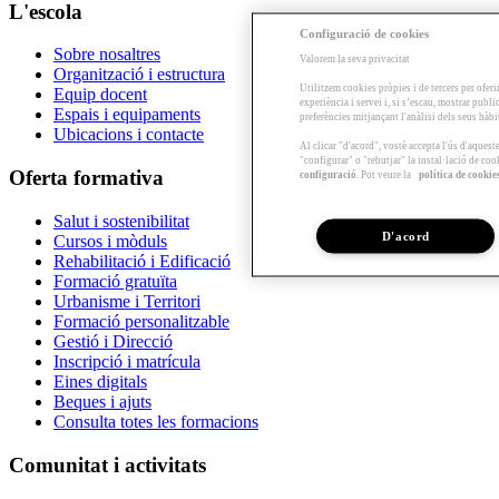
L'escola
Configuració de cookies
Sobre nosaltres
Valorem la seva privacitat
Organització i estructura
Utilitzem cookies pròpies i de tercers per oferi
Equip docent
experiència i servei i, si s’escau, mostrar publ
Espais i equipaments
preferències mitjançant l'anàlisi dels seus hàb
Ubicacions i contacte
Al clicar "d'acord", vostè accepta l'ús d'aques
"configurar" o "rebutjar" la instal·lació de coo
Oferta formativa
configuració
. Pot veure la
política de cookie
Salut i sostenibilitat
D'acord
Cursos i mòduls
Rehabilitació i Edificació
Formació gratuïta
Urbanisme i Territori
Formació personalitzable
Gestió i Direcció
Inscripció i matrícula
Eines digitals
Beques i ajuts
Consulta totes les formacions
Comunitat i activitats