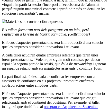
voluntat que es generi una relació a llarg termini i que la persona que
vingui a impartir la sessió s'incorpori a l'ecosistema de l'alumnat
perquè puguin mantenir el contacte i aprofundir més en detall en les
solucions i necessitats”, matisa.
Els tallers formaran part dels postgraus en un inici, però
s'aplicaran a la resta de l'oferta formativa. (Gettyimages)
El focus d'aquestes presentacions serà la introducció d'una solució
que les empreses considerin innovadora i rellevant
A cada taller acudiran quatre empreses referents que faran unes
breus presentacions. “Volem que siguin molt concises per deixar
espai a la segona part de la sessió, que és la de
networking
i generar
un espai de relació amb els arquitectes assistents”, continua Tous.
La part final estarà destinada a confirmar les empreses com a
assessors de confiança en els projectes i promoure encàrrecs i
col·laboracions entre ambdues parts.
El focus d‟aquestes presentacions serà la introducció d‟una solució
que les empreses considerin innovadora i rellevant que estigui
relacionada amb el contingut del postgrau. Per exemple, el taller
inaugural que tindrà lloc al
potsgrau en Arquitectura Sostenible