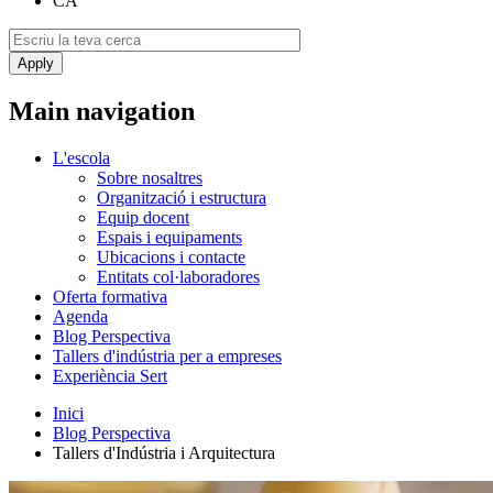
CA
Main navigation
L'escola
Sobre nosaltres
Organització i estructura
Equip docent
Espais i equipaments
Ubicacions i contacte
Entitats col·laboradores
Oferta formativa
Agenda
Blog Perspectiva
Tallers d'indústria per a empreses
Experiència Sert
Inici
Blog Perspectiva
Tallers d'Indústria i Arquitectura