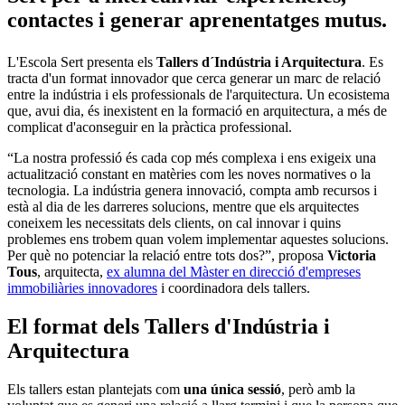
contactes i generar aprenentatges mutus.
L'Escola Sert presenta els
Tallers d´Indústria i Arquitectura
. Es
tracta d'un format innovador que cerca generar un marc de relació
entre la indústria i els professionals de l'arquitectura. Un ecosistema
que, avui dia, és inexistent en la formació en arquitectura, a més de
complicat d'aconseguir en la pràctica professional.
“La nostra professió és cada cop més complexa i ens exigeix ​​una
actualització constant en matèries com les noves normatives o la
tecnologia. La indústria genera innovació, compta amb recursos i
està al dia de les darreres solucions, mentre que els arquitectes
coneixem les necessitats dels clients, on cal innovar i quins
problemes ens trobem quan volem implementar aquestes solucions.
Per què no potenciar la relació entre tots dos?”, proposa
Victoria
Tous
, arquitecta,
ex alumna del Màster en direcció d'empreses
immobiliàries innovadores
i coordinadora dels tallers.
El format dels Tallers d'Indústria i
Arquitectura
Els tallers estan plantejats com
una única sessió
, però amb la