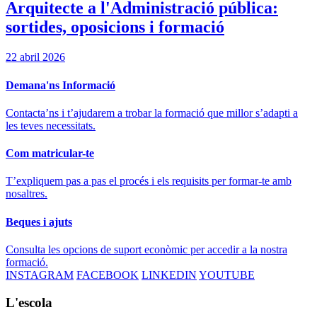
Arquitecte a l'Administració pública:
sortides, oposicions i formació
22 abril 2026
Demana'ns Informació
Contacta’ns i t’ajudarem a trobar la formació que millor s’adapti a
les teves necessitats.
Com matricular-te
T’expliquem pas a pas el procés i els requisits per formar-te amb
nosaltres.
Beques i ajuts
Consulta les opcions de suport econòmic per accedir a la nostra
formació.
INSTAGRAM
FACEBOOK
LINKEDIN
YOUTUBE
L'escola