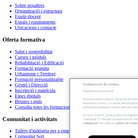
Sobre nosaltres
Organització i estructura
Equip docent
Espais i equipaments
Ubicacions i contacte
Oferta formativa
Salut i sostenibilitat
Cursos i mòduls
Rehabilitació i Edificació
Formació gratuïta
Urbanisme i Territori
Formació personalitzable
Configuració de cookies
Gestió i Direcció
Inscripció i matrícula
Valorem la seva privacitat
Eines digitals
Utilitzem cookies pròpies i de tercers per oferi
Beques i ajuts
experiència i servei i, si s’escau, mostrar publ
Consulta totes les formacions
preferències mitjançant l'anàlisi dels seus hàb
Al clicar "d'acord", vostè accepta l'ús d'aques
Comunitat i activitats
"configurar" o "rebutjar" la instal·lació de coo
configuració
. Pot veure la
política de cookie
Tallers d'indústria per a empreses
Comunitat Sert