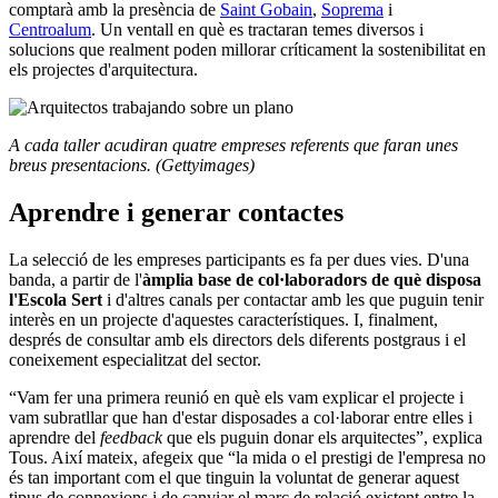
comptarà amb la presència de
Saint Gobain
,
Soprema
i
Centroalum
. Un ventall en què es tractaran temes diversos i
solucions que realment poden millorar críticament la sostenibilitat en
els projectes d'arquitectura.
A cada taller acudiran quatre empreses referents que faran unes
breus presentacions. (Gettyimages)
Aprendre i generar contactes
La selecció de les empreses participants es fa per dues vies. D'una
banda, a partir de l'
àmplia base de col·laboradors de què disposa
l'Escola Sert
i d'altres canals per contactar amb les que puguin tenir
interès en un projecte d'aquestes característiques. I, finalment,
després de consultar amb els directors dels diferents postgraus i el
coneixement especialitzat del sector.
“Vam fer una primera reunió en què els vam explicar el projecte i
vam subratllar que han d'estar disposades a col·laborar entre elles i
aprendre del
feedback
que els puguin donar els arquitectes”, explica
Tous. Així mateix, afegeix que “la mida o el prestigi de l'empresa no
és tan important com el que tinguin la voluntat de generar aquest
tipus de connexions i de canviar el marc de relació existent entre la