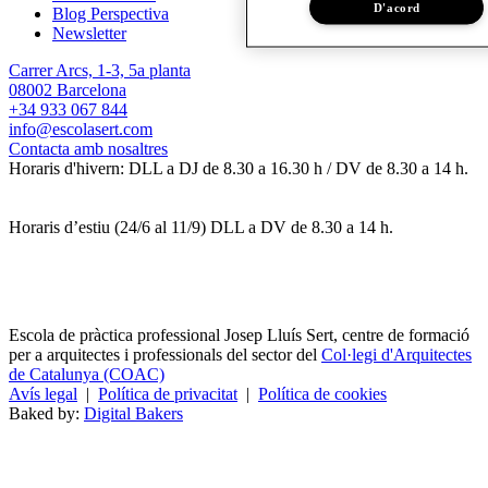
D'acord
Blog Perspectiva
Newsletter
Carrer Arcs, 1-3, 5a planta
08002 Barcelona
+34 933 067 844
info@escolasert.com
Contacta amb nosaltres
Horaris d'hivern: DLL a DJ de 8.30 a 16.30 h / DV de 8.30 a 14 h.
Horaris d’estiu (24/6 al 11/9) DLL a DV de 8.30 a 14 h.
Escola de pràctica professional Josep Lluís Sert, centre de formació
per a arquitectes i professionals del sector del
Col·legi d'Arquitectes
de Catalunya (COAC)
Avís legal
|
Política de privacitat
|
Política de cookies
Baked by:
Digital Bakers