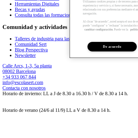
Utilizamos cookies propias y de terceros para 
Herramientas Digitales
experiencia y servicio y, si fuese necesario, mo
Becas y ayudas
relacionada con sus preferencias mediante el an
navegación.
Consulta todas las formaciones
Al clicar "de acuerdo", usted acepta el uso de 
Comunidad y actividades
puede "configurar" o "rechazar" la instalación
cambiar configuración
. Puede ver la
políti
Talleres de industria para las empresas
Comunidad Sert
De acuerdo
Blog Perspectiva
Newsletter
Calle Arcs, 1-3, 5a planta
08002 Barcelona
+34 933 067 844
info@escolasert.com
Contacta con nosotros
Horario de invierno: LL a J de 8.30 a 16.30 h / V de 8.30 a 14 h.
Horario de verano (24/6 al 11/9) LL a V de 8.30 a 14 h.