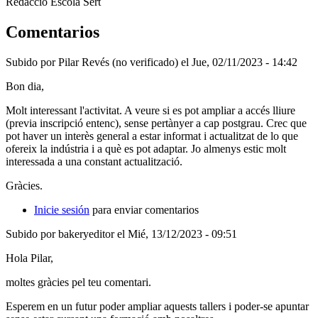
Redacció Escola Sert
Comentarios
Subido por
Pilar Revés (no verificado)
el Jue, 02/11/2023 - 14:42
Bon dia,
Molt interessant l'activitat. A veure si es pot ampliar a accés lliure
(previa inscripció entenc), sense pertànyer a cap postgrau. Crec que
pot haver un interès general a estar informat i actualitzat de lo que
ofereix la indústria i a què es pot adaptar. Jo almenys estic molt
interessada a una constant actualització.
Gràcies.
Inicie sesión
para enviar comentarios
Subido por
bakeryeditor
el Mié, 13/12/2023 - 09:51
Hola Pilar,
moltes gràcies pel teu comentari.
Esperem en un futur poder ampliar aquests tallers i poder-se apuntar