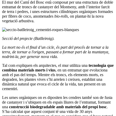
El mur del Camí del Bosc està composat per una estructura de doble
entramat de troncs de castanyer del Montseny, amb l’interior farcit
de terra i pedres, i unes estructures cilíndriques orgàniques formades
per fibres de coco, anomenades
bio-rolls
, on plantar-hi la nova
vegetació arbustiva.
Secció del projecte (Batlleiroig).
La mort no és el final d’un cicle, és part del procés de tornar a la
terra, de tornar a l'origen, passant a formar part de la muntanya,
nodrint-la, per generar nova vida.
Tal com expliquen els arquitectes, el mur utilitza una
tecnologia que
combina materials morts i vius
, en un entramat que evoluciona
amb el pas del temps. Mentre els troncs, els elements morts, es
degraden, les plantes vives s’hi arrelen i creixen, establint una
dinàmica natural que evoca el cicle de la vida, tan present en un
cementiri.
Les urnes orgàniques on es dipositen les cendres també son de fusta
de castanyer i s’ubiquen en els espais lliures de l’entramat, formant
una
construcció biodegradable amb materials del propi bosc
.
S’ha calculat que aquest conjunt té una vida de 30 anys