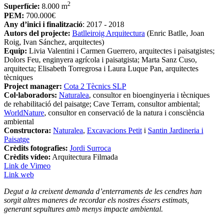
2
Superfície:
8.000 m
PEM:
700.000€
Any d’inici i finalització
: 2017 - 2018
Autors del projecte:
Batlleiroig Arquitectura
(Enric Batlle, Joan
Roig, Ivan Sánchez, arquitectes)
Equip:
Livia Valentini i Carmen Guerrero, arquitectes i paisatgistes;
Dolors Feu, enginyera agrícola i paisatgista; Marta Sanz Cuso,
arquitecta; Elisabeth Torregrosa i Laura Luque Pan, arquitectes
tècniques
Project manager:
Cota 2 Tècnics SLP
Col·laboradors:
Naturalea
, consultor en bioenginyeria i tècniques
de rehabilitació del paisatge; Cave Terram, consultor ambiental;
WorldNature
, consultor en conservació de la natura i consciència
ambiental
Constructora:
Naturalea
,
Excavacions Petit
i
Santin Jardineria i
Paisatge
Crèdits fotografies:
Jordi Surroca
Crèdits vídeo:
Arquitectura Filmada
Link de Vimeo
Link web
Degut a la
creixent demanda d’enterraments de les cendres
han
sorgit altres maneres de recordar els nostres éssers estimats,
generant sepultures amb menys impacte ambiental.