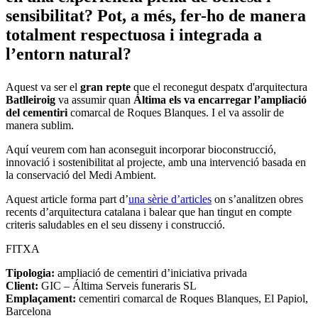
sensibilitat? Pot, a més, fer-ho de manera
totalment respectuosa i integrada a
l’entorn natural?
Aquest va ser el
gran repte
que el reconegut despatx d'arquitectura
Batlleiroig
va assumir quan
Áltima els va encarregar l’ampliació
del cementiri
comarcal de Roques Blanques. I el va assolir de
manera sublim.
Aquí veurem com han aconseguit incorporar bioconstrucció,
innovació i sostenibilitat al projecte, amb una intervenció basada en
la conservació del Medi Ambient.
Aquest article forma part d’
una sèrie d’articles
on s’analitzen obres
recents d’arquitectura catalana i balear que han tingut en compte
criteris saludables en el seu disseny i construcció.
FITXA
Tipologia:
ampliació de cementiri d’iniciativa privada
Client:
GIC – Áltima Serveis funeraris SL
Emplaçament:
cementiri comarcal de Roques Blanques, El Papiol,
Barcelona