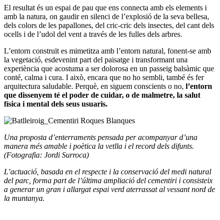
El resultat és un espai de pau que ens connecta amb els elements i
amb la natura, on gaudir en silenci de l’explosió de la seva bellesa,
dels colors de les papallones,
del cric-cric dels insectes, del cant dels
ocells i de l’udol del vent a través de les fulles dels arbres.
L’entorn construït es mimetitza amb l’entorn natural, fonent-se amb
la vegetació, esdevenint part del paisatge i transformant una
experiència que acostuma a ser dolorosa en un passeig balsàmic que
conté, calma i cura. I això, encara que no ho sembli, també és fer
arquitectura saludable. Perquè, en siguem conscients o no,
l’entorn
que dissenyem té el poder de cuidar, o de malmetre, la salut
física i mental dels seus usuaris.
Una proposta d’enterraments pensada per acompanyar d’una
manera més amable i poètica la vetlla i el record dels difunts.
(Fotografia: Jordi Surroca)
L’actuació, basada en el respecte i la conservació del medi natural
del parc, forma part de l’última ampliació del cementiri i consisteix
a generar un gran i allargat espai verd aterrassat al vessant nord de
la muntanya.