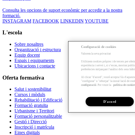
Consulta les opcions de suport econòmic per accedir a la nostra
formació.
INSTAGRAM
FACEBOOK
LINKEDIN
YOUTUBE
L'escola
Sobre nosaltres
Configuració de cookies
Organització i estructura
Valorem la seva privacitat
Equip docent
Espais i equipaments
Utilitzem cookies pròpies i de tercers per oferi
Ubicacions i contacte
experiència i servei i, si s’escau, mostrar publ
preferències mitjançant l'anàlisi dels seus hàb
Oferta formativa
Al clicar "d'acord", vostè accepta l'ús d'aques
"configurar" o "rebutjar" la instal·lació de coo
configuració
. Pot veure la
política de cookie
Salut i sostenibilitat
Cursos i mòduls
Rehabilitació i Edificació
D'acord
Formació gratuïta
Urbanisme i Territori
Formació personalitzable
Gestió i Direcció
Inscripció i matrícula
Eines digitals