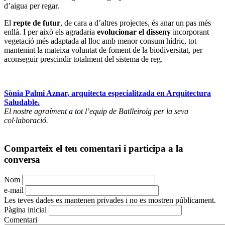
d’aigua per regar.
El
repte de futur
, de cara a d’altres projectes, és anar un pas més
enllà. I per això els agradaria
evolucionar el disseny
incorporant
vegetació més adaptada al lloc amb menor consum hídric, tot
mantenint la mateixa voluntat de foment de la biodiversitat, per
aconseguir prescindir totalment del sistema de reg.
Sònia Palmi Aznar, arquitecta especialitzada en Arquitectura
Saludable.
El nostre agraïment a tot l’equip de Batlleiroig per la seva
col·laboració.
Comparteix el teu comentari i participa a la
conversa
Nom
e-mail
Les teves dades es mantenen privades i no es mostren públicament.
Pàgina inicial
Comentari