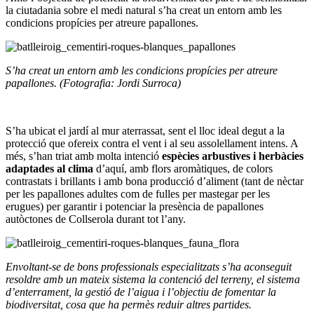
la ciutadania sobre el medi natural s’ha creat un entorn amb les
condicions propícies per atreure papallones.
S’ha creat un entorn amb les condicions propícies per atreure
papallones. (Fotografia: Jordi Surroca)
S’ha ubicat el jardí al mur aterrassat, sent el lloc ideal degut a la
protecció que ofereix contra el vent i al seu assolellament intens. A
més, s’han triat amb molta intenció
espècies arbustives i herbàcies
adaptades al clima
d’aquí, amb flors aromàtiques, de colors
contrastats i brillants i amb bona producció d’aliment (tant de nèctar
per les papallones adultes com de fulles per mastegar per les
erugues) per garantir i potenciar la presència de papallones
autòctones de Collserola durant tot l’any.
Envoltant-se de bons professionals especialitzats s’ha aconseguit
resoldre amb un mateix sistema la contenció del terreny, el sistema
d’enterrament, la gestió de l’aigua i l’objectiu de fomentar la
biodiversitat, cosa que ha permès reduir altres partides.