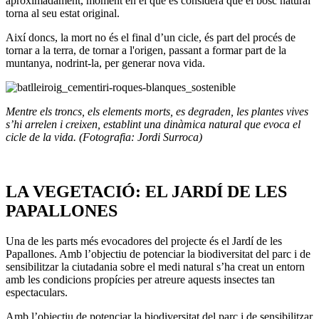
aproximadament, moment en el que es considera que el bosc natural
torna al seu estat original.
Així doncs, la mort no és el final d’un cicle, és part del procés de
tornar a la terra, de tornar a l'origen, passant a formar part de la
muntanya, nodrint-la, per generar nova vida.
Mentre els troncs, els elements morts, es degraden, les plantes vives
s’hi arrelen i creixen, establint una dinàmica natural que evoca el
cicle de la vida. (Fotografia: Jordi Surroca)
LA VEGETACIÓ: EL JARDÍ DE LES
PAPALLONES
Una de les parts més evocadores del projecte és el Jardí de les
Papallones. Amb l’objectiu de potenciar la biodiversitat del parc i de
sensibilitzar la ciutadania sobre el medi natural s’ha creat un entorn
amb les condicions propícies per atreure aquests insectes tan
espectaculars.
Amb l’objectiu de potenciar la biodiversitat del parc i de sensibilitzar