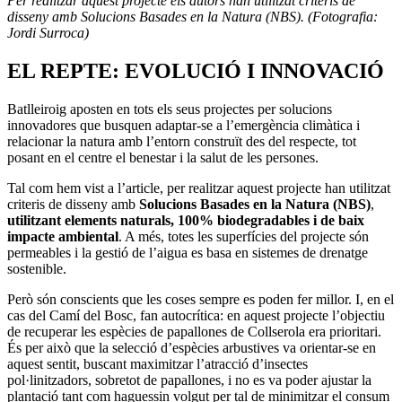
Per realitzar aquest projecte els autors han utilitzat criteris de
disseny amb Solucions Basades en la Natura (NBS). (Fotografia:
Jordi Surroca)
EL REPTE: EVOLUCIÓ I INNOVACIÓ
Batlleiroig aposten en tots els seus projectes per solucions
innovadores que busquen adaptar-se a l’emergència climàtica i
relacionar la natura amb l’entorn construït des del respecte, tot
posant en el centre el benestar i la salut de les persones.
Tal com hem vist a l’article, per realitzar aquest projecte han utilitzat
criteris de disseny amb
Solucions Basades en la Natura (NBS)
,
utilitzant elements naturals, 100% biodegradables i de baix
impacte ambiental
. A més, totes les superfícies del projecte són
permeables i la gestió de l’aigua es basa en sistemes de drenatge
sostenible.
Però són conscients que les coses sempre es poden fer millor. I, en el
cas del Camí del Bosc, fan autocrítica: en aquest projecte l’objectiu
de recuperar les espècies de papallones de Collserola era prioritari.
És per això que la selecció d’espècies arbustives va orientar-se en
aquest sentit, buscant maximitzar l’atracció d’insectes
pol·linitzadors, sobretot de papallones, i no es va poder ajustar la
plantació tant com haguessin volgut per tal de minimitzar el consum