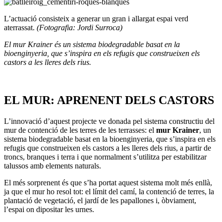
L’actuació consisteix a generar un gran i allargat espai verd
aterrassat.
(Fotografia: Jordi Surroca)
El mur Krainer
és un sistema biodegradable basat en la
bioenginyeria, que s’inspira en els refugis que construeixen els
castors a les lleres dels rius.
EL MUR: APRENENT DELS CASTORS
L’innovació d’aquest projecte ve donada pel sistema constructiu del
mur de contenció de les terres de les terrasses: el
mur Krainer
, un
sistema biodegradable basat en la bioenginyeria, que s’inspira en els
refugis que construeixen els castors a les lleres dels rius, a partir de
troncs, branques i terra i que normalment s’utilitza per estabilitzar
talussos amb elements naturals.
El més sorprenent és que s’ha portat aquest sistema molt més enllà,
ja que el mur ho resol tot: el límit del camí, la contenció de terres, la
plantació de vegetació, el jardí de les papallones i, òbviament,
l’espai on dipositar les urnes.