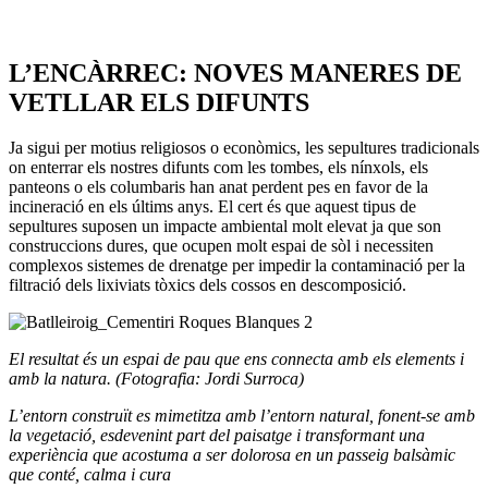
L’ENCÀRREC: NOVES MANERES DE
VETLLAR ELS DIFUNTS
Ja sigui per motius religiosos o econòmics, les sepultures tradicionals
on enterrar els nostres difunts com les tombes, els nínxols, els
panteons o els columbaris han anat perdent pes en favor de la
incineració en els últims anys. El cert és que aquest tipus de
sepultures suposen un impacte ambiental molt elevat ja que son
construccions dures, que ocupen molt espai de sòl i necessiten
complexos sistemes de drenatge per impedir la contaminació per la
filtració dels lixiviats tòxics dels cossos en descomposició.
El resultat és un espai de pau que ens connecta amb els elements i
amb la natura. (Fotografia: Jordi Surroca)
L’entorn construït es mimetitza amb l’entorn natural, fonent-se amb
la vegetació, esdevenint part del paisatge i transformant una
experiència que acostuma a ser dolorosa en un passeig balsàmic
que conté, calma i cura