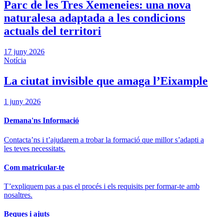
Parc de les Tres Xemeneies: una nova
naturalesa adaptada a les condicions
actuals del territori
17 juny 2026
Notícia
La ciutat invisible que amaga l’Eixample
1 juny 2026
Demana'ns Informació
Contacta’ns i t’ajudarem a trobar la formació que millor s’adapti a
les teves necessitats.
Com matricular-te
T’expliquem pas a pas el procés i els requisits per formar-te amb
nosaltres.
Beques i ajuts