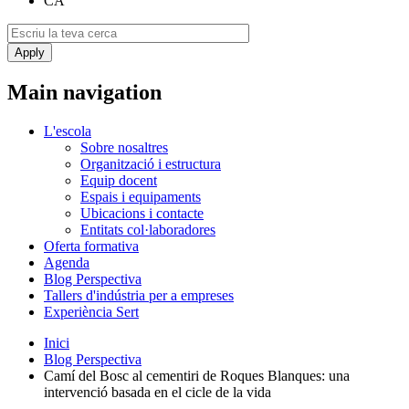
CA
Main navigation
L'escola
Sobre nosaltres
Organització i estructura
Equip docent
Espais i equipaments
Ubicacions i contacte
Entitats col·laboradores
Oferta formativa
Agenda
Blog Perspectiva
Tallers d'indústria per a empreses
Experiència Sert
Inici
Blog Perspectiva
Camí del Bosc al cementiri de Roques Blanques: una
intervenció basada en el cicle de la vida