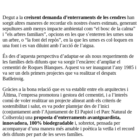
Degut a la
creixent demanda d’enterraments de les cendres
han
sorgit altres maneres de recordar els nostres éssers estimats, generant
sepultures amb menys impacte ambiental com “el bosc de la calma”
i ”els arbres familiars”, opcions en les que s’enterren les urnes sota
un arbre, o “la font del repòs”, en la que les urnes es col·loquen en
una font i es van diluint amb l’acció de l’aigua.
És des d’aquesta perspectiva d’adaptar-se als nous requeriments de
les famílies dels difunts que va sorgir l’encàrrec d’ampliar el
cementiri de Roques Blanques. Aquest va ser inaugurat l’any 1985 i
va ser un dels primers projectes que va realitzar el despatx
Batlleiroig.
Gràcies a la bona relació que es va establir entre els arquitectes i
Áltima, l’empresa promotora i gestora del cementiri, i a l’interès
comú de voler realitzar un projecte alineat amb els criteris de
sostenibilitat i salut, es va poder plantejar des de l’inici
(conjuntament amb l’Ajuntament de El Papiol i el Parc Natural de
Collserola) una
proposta d’enterraments avantguardista,
innovadora, 100% biodegradable
i, sobretot, pensada per
acompanyar d’una manera més amable i poètica la vetlla i el record
dels difunts per part de les seves famílies.