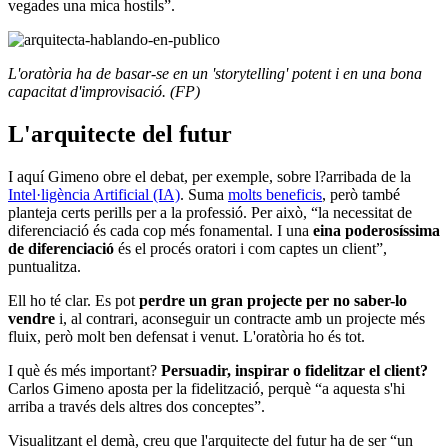
vegades una mica hostils”.
L'oratòria ha de basar-se en un 'storytelling' potent i en una bona
capacitat d'improvisació. (FP)
L'arquitecte del futur
I aquí Gimeno obre el debat, per exemple, sobre l?arribada de la
Intel·ligència Artificial (IA)
. Suma
molts beneficis
, però també
planteja certs perills per a la professió. Per això, “la necessitat de
diferenciació és cada cop més fonamental. I una
eina poderosíssima
de diferenciació
és el procés oratori i com captes un client”,
puntualitza.
Ell ho té clar. Es pot
perdre un gran projecte per no saber-lo
vendre
i, al contrari, aconseguir un contracte amb un projecte més
fluix, però molt ben defensat i venut. L'oratòria ho és tot.
I què és més important?
Persuadir, inspirar o fidelitzar el client?
Carlos Gimeno aposta per la fidelització, perquè “a aquesta s'hi
arriba a través dels altres dos conceptes”.
Visualitzant el demà, creu que l'arquitecte del futur ha de ser “un