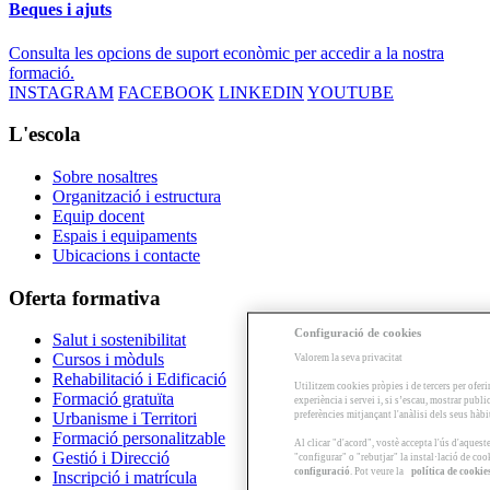
Beques i ajuts
Consulta les opcions de suport econòmic per accedir a la nostra
formació.
INSTAGRAM
FACEBOOK
LINKEDIN
YOUTUBE
L'escola
Sobre nosaltres
Organització i estructura
Equip docent
Espais i equipaments
Ubicacions i contacte
Oferta formativa
Configuració de cookies
Salut i sostenibilitat
Cursos i mòduls
Valorem la seva privacitat
Rehabilitació i Edificació
Utilitzem cookies pròpies i de tercers per oferi
Formació gratuïta
experiència i servei i, si s’escau, mostrar publ
preferències mitjançant l'anàlisi dels seus hàb
Urbanisme i Territori
Formació personalitzable
Al clicar "d'acord", vostè accepta l'ús d'aques
Gestió i Direcció
"configurar" o "rebutjar" la instal·lació de coo
configuració
. Pot veure la
política de cookie
Inscripció i matrícula