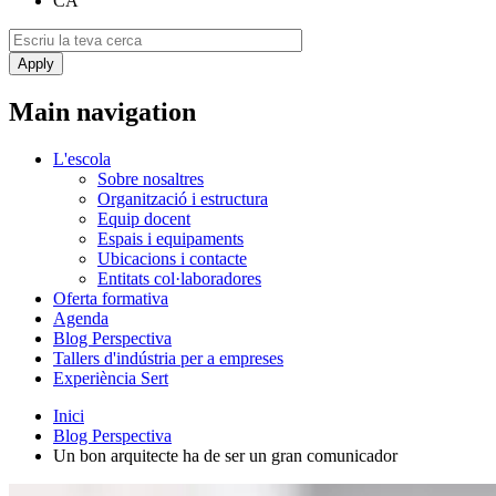
CA
Main navigation
L'escola
Sobre nosaltres
Organització i estructura
Equip docent
Espais i equipaments
Ubicacions i contacte
Entitats col·laboradores
Oferta formativa
Agenda
Blog Perspectiva
Tallers d'indústria per a empreses
Experiència Sert
Inici
Blog Perspectiva
Un bon arquitecte ha de ser un gran comunicador