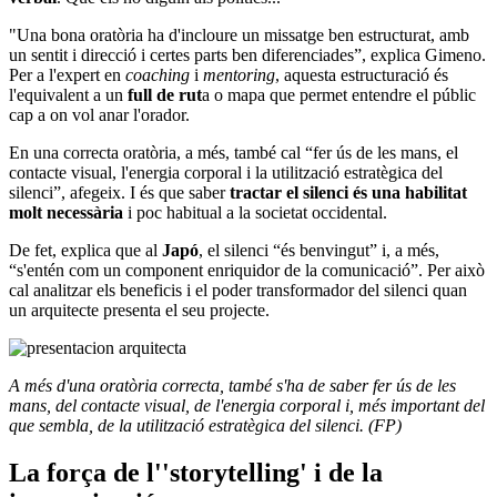
"Una bona oratòria ha d'incloure un missatge ben estructurat, amb
un sentit i direcció i certes parts ben diferenciades”, explica Gimeno.
Per a l'expert en
coaching
i
mentoring
, aquesta estructuració és
l'equivalent a un
full de rut
a o mapa que permet entendre el públic
cap a on vol anar l'orador.
En una correcta oratòria, a més, també cal “fer ús de les mans, el
contacte visual, l'energia corporal i la utilització estratègica del
silenci”, afegeix. I és que saber
tractar el silenci és una habilitat
molt necessària
i poc habitual a la societat occidental.
De fet, explica que al
Japó
, el silenci “és benvingut” i, a més,
“s'entén com un component enriquidor de la comunicació”. Per això
cal analitzar els beneficis i el poder transformador del silenci quan
un arquitecte presenta el seu projecte.
A més d'una oratòria correcta, també s'ha de saber fer ús de les
mans, del contacte visual, de l'energia corporal i, més important del
que sembla, de la utilització estratègica del silenci. (FP)
La força de l''storytelling' i de la