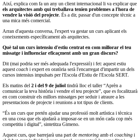
Així, explica com fa un any un client internacional li va explicar que
els arquitectes amb qui treballava tenien problemes a l'hora de
vendre la visió del projecte
. És a dir, passar d'un concepte tècnic a
una mica més comercial.
Arran d'aquesta conversa, l'expert va gestar un curs aplicant els
coneixements específicament als arquitectes.
Què tal un curs intensiu d'estiu centrat en com millorar el teu
missatge i influenciar eficaçment amb un gran discurs?
Dit (mai podria ser més adequada l'expressió) i fet: aquest estiu
aquest
coach
i expert en oratòria serà l'encarregat d'impartir un dels
cursos intensius impulsats per l'Escola d'Estiu de l'Escola SERT.
Els matins del
2 i del 9 de juliol
tindrà lloc el taller “Aprèn a
comunicar la teva història i vendre el teu projecte”, que es focalitzarà
en com construir els millors missatges per seduir i atraure a les
presentacions de projecte i reunions a tot tipus de clients.
“És un curs que pretén ajudar una professió molt artística i tècnica
en una cosa que els ajudarà a imposar-se en un món cada cop més
competitiu i digital”, sintetitza Gimeno.
Aquest curs, que barrejarà una part de
mentoring
amb el
coaching
i