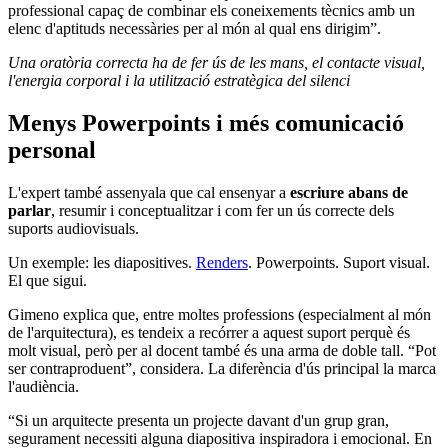
professional capaç de combinar els coneixements tècnics amb un
elenc d'aptituds necessàries per al món al qual ens dirigim”.
Una oratòria correcta ha de fer ús de les mans, el contacte visual,
l'energia corporal i la utilització estratègica del silenci
Menys Powerpoints i més comunicació
personal
L'expert també assenyala que cal ensenyar a
escriure abans de
parlar
, resumir i conceptualitzar i com fer un ús correcte dels
suports audiovisuals.
Un exemple: les diapositives.
Renders
. Powerpoints. Suport visual.
El que sigui.
Gimeno explica que, entre moltes professions (especialment al món
de l'arquitectura), es tendeix a recórrer a aquest suport perquè és
molt visual, però per al docent també és una arma de doble tall. “Pot
ser contraproduent”, considera. La diferència d'ús principal la marca
l'audiència.
“Si un arquitecte presenta un projecte davant d'un grup gran,
segurament necessiti alguna diapositiva inspiradora i emocional. En