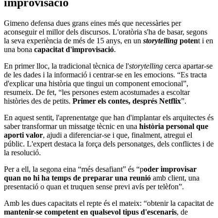
improvisació
Gimeno defensa dues grans eines més que necessàries per
aconseguir el millor dels discursos. L'oratòria s'ha de basar, segons
la seva experiència de més de 15 anys, en un
storytelling
poten
t i en
una bona
capacitat d'improvisació
.
En primer lloc, la tradicional tècnica de l'
storytelling
cerca apartar-se
de les dades i la informació i centrar-se en les emocions. “Es tracta
d'explicar una història que tingui un component emocional”,
resumeix. De fet, “les persones estem acostumades a escoltar
històries des de petits.
Primer els contes, després Netflix
”.
En aquest sentit, l'aprenentatge que han d'implantar els arquitectes és
saber transformar un missatge tècnic en una
història personal que
aporti valor
, ajudi a diferenciar-se i que, finalment, atregui el
públic. L'expert destaca la força dels personatges, dels conflictes i de
la resolució.
Per a ell, la segona eina “més desafiant” és “p
oder improvisar
quan no hi ha temps de preparar una reunió
amb client, una
presentació o quan et truquen sense previ avís per telèfon”.
Amb les dues capacitats el repte és el mateix: “obtenir la capacitat de
mantenir-se competent en qualsevol tipus d'escenaris
, de