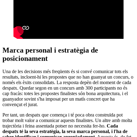
Marca personal i estratègia de
posicionament
Una de les decisions més freqüents és si convé comunicar tots els
resultats, incloent-hi les propostes que no han guanyat un concurs, o
només els èxits consolidats. La resposta depèn del moment de cada
despatx. Quedar segon en un concurs amb 300 participants no és
cap fracàs: totes les propostes finalistes són bona arquitectura, i el
guanyador sovint s'ha imposat per un matís concret que ha
convençut el jurat.
Per tant, un despatx que comença i té poca obra construïda pot
trobar molt valor a comunicar aquests finalistes. Un altre amb molta
trajectòria i feina assentada potser no necessita fer-ho.
Cada
despatx té la seva estratègia, la seva marca personal, i l'ha de
saber identificar i comunicar apropiadament.
Aquesta és, de fet,