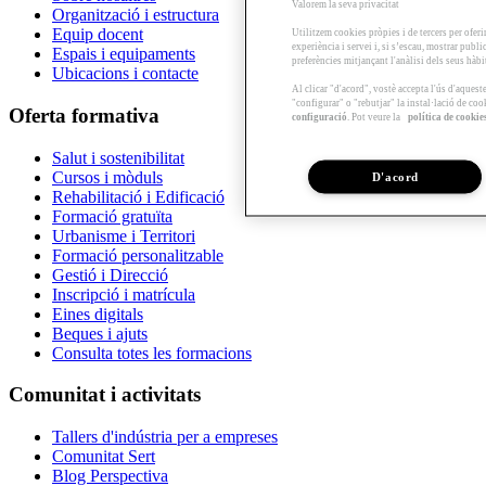
Valorem la seva privacitat
Organització i estructura
Equip docent
Utilitzem cookies pròpies i de tercers per oferi
experiència i servei i, si s’escau, mostrar publ
Espais i equipaments
preferències mitjançant l'anàlisi dels seus hàb
Ubicacions i contacte
Al clicar "d'acord", vostè accepta l'ús d'aques
"configurar" o "rebutjar" la instal·lació de coo
Oferta formativa
configuració
. Pot veure la
política de cookie
Salut i sostenibilitat
Cursos i mòduls
D'acord
Rehabilitació i Edificació
Formació gratuïta
Urbanisme i Territori
Formació personalitzable
Gestió i Direcció
Inscripció i matrícula
Eines digitals
Beques i ajuts
Consulta totes les formacions
Comunitat i activitats
Tallers d'indústria per a empreses
Comunitat Sert
Blog Perspectiva