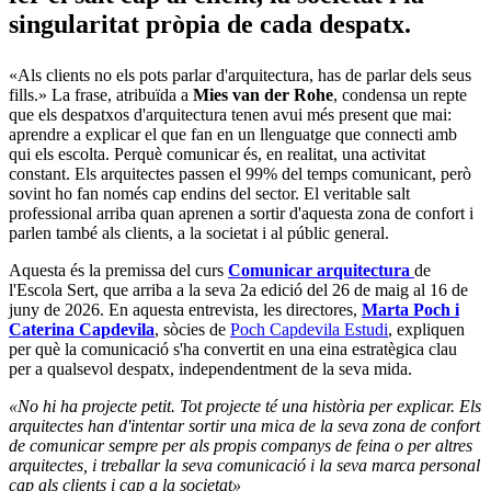
singularitat pròpia de cada despatx.
«Als clients no els pots parlar d'arquitectura, has de parlar dels seus
fills.» La frase, atribuïda a
Mies van der Rohe
, condensa un repte
que els despatxos d'arquitectura tenen avui més present que mai:
aprendre a explicar el que fan en un llenguatge que connecti amb
qui els escolta. Perquè comunicar és, en realitat, una activitat
constant. Els arquitectes passen el 99% del temps comunicant, però
sovint ho fan només cap endins del sector. El veritable salt
professional arriba quan aprenen a sortir d'aquesta zona de confort i
parlen també als clients, a la societat i al públic general.
Aquesta és la premissa del curs
Comunicar arquitectura
de
l'Escola Sert, que arriba a la seva 2a edició del 26 de maig al 16 de
juny de 2026. En aquesta entrevista, les directores,
Marta Poch i
Caterina Capdevila
, sòcies de
Poch Capdevila Estudi
, expliquen
per què la comunicació s'ha convertit en una eina estratègica clau
per a qualsevol despatx, independentment de la seva mida.
«No hi ha projecte petit. Tot projecte té una història per explicar. Els
arquitectes han d'intentar sortir una mica de la seva zona de confort
de comunicar sempre per als propis companys de feina o per altres
arquitectes, i treballar la seva comunicació i la seva marca personal
cap als clients i cap a la societat»