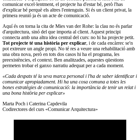
comunicar excel·lentment, el projecte ha d'estar bé, però l'has
d'explicar bé perquè els altres l'entenguin. Si és un client privat, la
primera reunió ja és un acte de comunicació.
Aquí és on torna la cita de Mies van der Rohe: la clau no és parlar
d'arquitectura, sinó del que importa al client. Aquest principi
connecta amb una altra idea central del curs: no hi ha projecte petit.
Tot projecte té una història per explicar
, i de cada encàrrec se'n
pot extreure un angle propi. No té res a veure una rehabilitació amb
una obra nova, però en tots dos casos hi ha el programa, les
preexistències, el context. Ben analitzades, aquestes qüestions
permeten trobar el ganxo narratiu adequat per a cada moment.
«Cada despatx té la seva marca personal i l'ha de saber identificar i
comunicar apropiadament. Hi ha una cosa comuna a totes les
bones estratègies de comunicació: la importància de tenir un relat i
una bona història per explicar»
Marta Poch i Caterina Capdevila
Codirectores del curs «Comunicar Arquitectura»