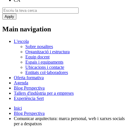
CA
Main navigation
L'escola
Sobre nosaltres
Organització i estructura
Equip docent
Espais i equipaments
Ubicacions i contacte
Entitats col·laboradores
Oferta formativa
Agenda
Blog Perspectiva
Tallers d'indústria per a empreses
Experiència Sert
Inici
Blog Perspectiva
Comunicar arquitectura: marca personal, web i xarxes socials
per a despatxos