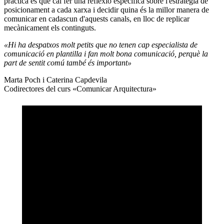
pràctica és que cal fer una reflexió específica sobre l'estratègia de
posicionament a cada xarxa i decidir quina és la millor manera de
comunicar en cadascun d'aquests canals, en lloc de replicar
mecànicament els continguts.
«Hi ha despatxos molt petits que no tenen cap especialista de
comunicació en plantilla i fan molt bona comunicació, perquè la
part de sentit comú també és important»
Marta Poch i Caterina Capdevila
Codirectores del curs «Comunicar Arquitectura»