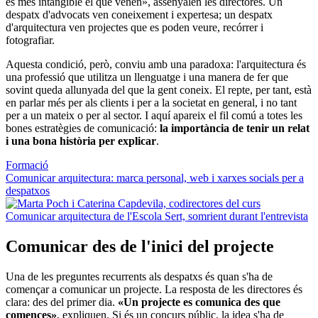
és més intangible el que venen», assenyalen les directores. Un
despatx d'advocats ven coneixement i expertesa; un despatx
d'arquitectura ven projectes que es poden veure, recórrer i
fotografiar.
Aquesta condició, però, conviu amb una paradoxa: l'arquitectura és
una professió que utilitza un llenguatge i una manera de fer que
sovint queda allunyada del que la gent coneix. El repte, per tant, està
en parlar més per als clients i per a la societat en general, i no tant
per a un mateix o per al sector. I aquí apareix el fil comú a totes les
bones estratègies de comunicació:
la importància de tenir un relat
i una bona història per explicar
.
Formació
Comunicar arquitectura: marca personal, web i xarxes socials per a
despatxos
Comunicar des de l'inici del projecte
Una de les preguntes recurrents als despatxs és quan s'ha de
començar a comunicar un projecte. La resposta de les directores és
clara: des del primer dia.
«Un projecte es comunica des que
comences»
, expliquen. Si és un concurs públic, la idea s'ha de