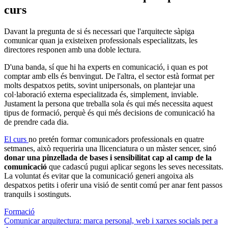
curs
Davant la pregunta de si és necessari que l'arquitecte sàpiga
comunicar quan ja existeixen professionals especialitzats, les
directores responen amb una doble lectura.
D'una banda, sí que hi ha experts en comunicació, i quan es pot
comptar amb ells és benvingut. De l'altra, el sector està format per
molts despatxos petits, sovint unipersonals, on plantejar una
col·laboració externa especialitzada és, simplement, inviable.
Justament la persona que treballa sola és qui més necessita aquest
tipus de formació, perquè és qui més decisions de comunicació ha
de prendre cada dia.
El curs
no pretén formar comunicadors professionals en quatre
setmanes, això requeriria una llicenciatura o un màster sencer, sinó
donar una pinzellada de bases i sensibilitat cap al camp de la
comunicació
que cadascú pugui aplicar segons les seves necessitats.
La voluntat és evitar que la comunicació generi angoixa als
despatxos petits i oferir una visió de sentit comú per anar fent passos
tranquils i sostinguts.
Formació
Comunicar arquitectura: marca personal, web i xarxes socials per a