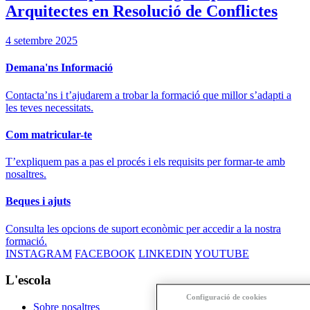
Arquitectes en Resolució de Conflictes
4 setembre 2025
Demana'ns Informació
Contacta’ns i t’ajudarem a trobar la formació que millor s’adapti a
les teves necessitats.
Com matricular-te
T’expliquem pas a pas el procés i els requisits per formar-te amb
nosaltres.
Beques i ajuts
Consulta les opcions de suport econòmic per accedir a la nostra
formació.
INSTAGRAM
FACEBOOK
LINKEDIN
YOUTUBE
L'escola
Configuració de cookies
Sobre nosaltres