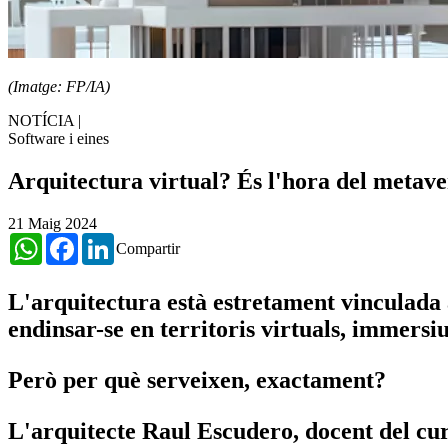
(Imatge:
FP/IA)
NOTÍCIA
|
Software i eines
Arquitectura virtual? És l'hora del metavers
21 Maig 2024
WhatsApp
Facebook
LinkedIn
Compartir
L'arquitectura està estretament vinculada a
endinsar-se en territoris virtuals, immersius
Però per què serveixen, exactament?
L'arquitecte Raul Escudero, docent del cur