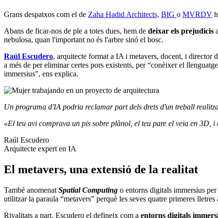
Grans despatxos com el de
Zaha Hadid Architects,
BIG
o
MVRDV
h
Abans de ficar-nos de ple a totes dues, hem de
deixar els prejudicis
a
nebulosa, quan l'important no és l'arbre sinó el bosc.
Raúl Escudero
, arquitecte format a IA i metavers, docent, i director 
a més de per eliminar certes pors existents, per “conèixer el llenguatg
immersius”, ens explica.
Un programa d'IA podria reclamar part dels drets d'un treball realitz
«El teu avi comprava un pis sobre plànol, el teu pare el veia en 3D, i a
Raúl Escudero
Arquitecte expert en IA
El metavers, una extensió de la realitat
També anomenat
Spatial Computing
o entorns digitals immersius per
utilitzar la paraula “metavers” perquè les seves quatre primeres lletres
Rivalitats a part, Escudero el defineix com a
entorns digitals immers