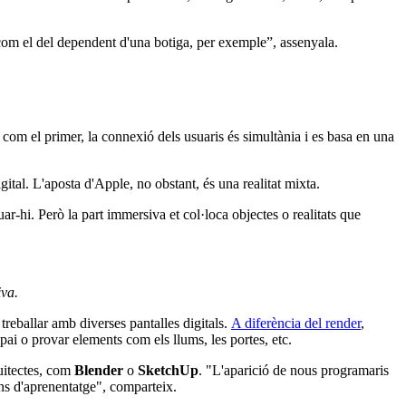
 com el del dependent d'una botiga, per exemple”, assenyala.
 com el primer, la connexió dels usuaris és simultània i es basa en una
gital. L'aposta d'Apple, no obstant, és una realitat mixta.
ar-hi. Però la part immersiva et col·loca objectes o realitats que
iva.
treballar amb diverses pantalles digitals.
A diferència del render
,
spai o provar elements com els llums, les portes, etc.
quitectes, com
Blender
o
SketchUp
. "L'aparició de nous programaris
ons d'aprenentatge", comparteix.