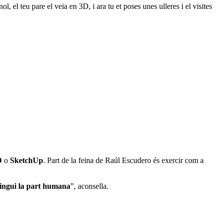
, el teu pare el veia en 3D, i ara tu et poses unes ulleres i el visites
D
o
SketchUp
. Part de la feina de Raúl Escudero és exercir com a
vingui la part humana
”, aconsella.