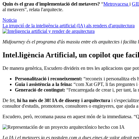
Quin és el grau d'implementació del metavers?
“
Metrovacesa
i
GI
al metavers”, relata l'arquitecte.
Noticia
La irrupció de la inteligència artificial (IA) als renders d'arquitectura
Midjourney és el programa d'ús massiu entre els arquitectes i facilita
Intel.ligència Artificial, un copilot que facil
De manera genèrica, Escudero divideix en tres les aplicacions que pot
Personalització i reconeixement:
“reconeix i personalitza els h
Guia i assistència a la feina:
“com Xat GPT, li fas preguntes i 
Generació de contingut:
“l'encarregada de crear i, per tant, la 
De fet,
hi ha més de 30! IA de disseny i arquitectura
i s'especiali
consultor d'estudis, promotores, consultores o enginyeres, que ajuda a 
Escudero, però, recomana pausa en aquest món de la immediatesa. “Quan
La IA i el metavers ja es postulen com a dues eines de valor afegit per