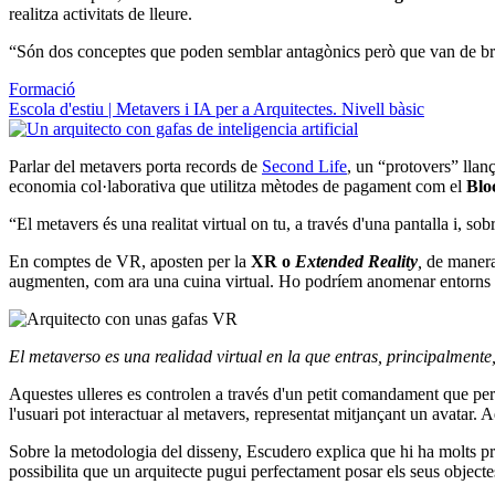
realitza activitats de lleure.
“Són dos conceptes que poden semblar antagònics però que van de bracet
Formació
Escola d'estiu | Metavers i IA per a Arquitectes. Nivell bàsic
Parlar del metavers porta records de
Second Life
, un “protovers” llan
economia col·laborativa que utilitza mètodes de pagament com el
Blo
“El metavers és una realitat virtual on tu, a través d'una pantalla i, so
En comptes de VR, aposten per la
XR o
Extended Reality
,
de manera 
augmenten, com ara una cuina virtual. Ho podríem anomenar entorns 
El metaverso es una realidad virtual en la que entras, principalment
Aquestes ulleres es controlen a través d'un petit comandament que perme
l'usuari pot interactuar al metavers, representat mitjançant un avatar. A
Sobre la metodologia del disseny, Escudero explica que hi ha molts 
possibilita que un arquitecte pugui perfectament posar els seus object