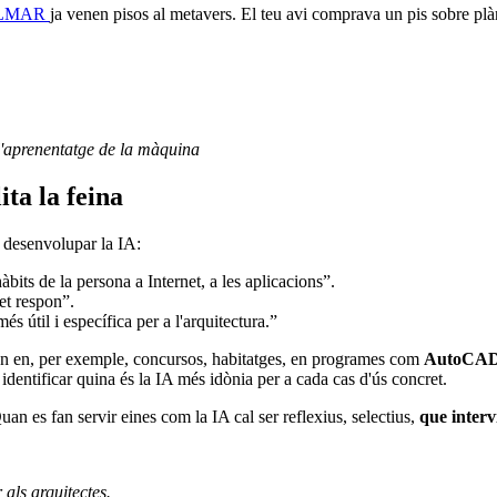
LMAR
ja venen pisos al metavers. El teu avi comprava un pis sobre plànol
 l'aprenentatge de la màquina
ita la feina
 desenvolupar la IA:
àbits de la persona a Internet, a les aplicacions”.
et respon”.
més útil i específica per a l'arquitectura.”
tzen en, per exemple, concursos, habitatges, en programes com
AutoCA
identificar quina és la IA més idònia per a cada cas d'ús concret.
 es fan servir eines com la IA cal ser reflexius, selectius,
que inter
 als arquitectes.