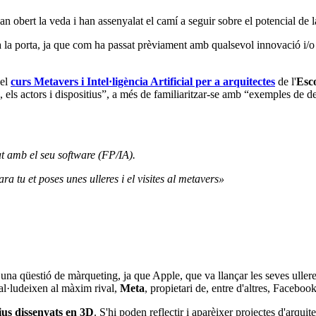
an obert la veda i han assenyalat el camí a seguir sobre el potencial de 
 la porta, ja que com ha passat prèviament amb qualsevol innovació i/o t
del
curs Metavers i Intel·ligència Artificial per a arquitectes
de l'
Esco
e, els actors i dispositius”, a més de familiaritzar-se amb “exemples de 
at amb el seu software (FP/IA).
ra tu et poses unes ulleres i el visites al metavers»
 una qüestió de màrqueting, ja que Apple, que va llançar les seves uller
 al·ludeixen al màxim rival,
Meta
, propietari de, entre d'altres, Facebo
ius dissenyats en 3D
. S'hi poden reflectir i aparèixer projectes d'arqu