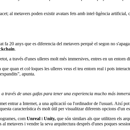
; al metavers poden existir avatars fets amb intel·ligència artificial,
çat fa 20 anys que es diferencia del metavers perquè el segon no s'apaga
ckchain
.
bretot, a través d'unes ulleres molt més immersives, entres en un entorn di
que quan et col·loques les ulleres veus el teu entorn real i pots interactu
expandits”, apunta.
e, a través de unas gafas para tener una experiencia mucho más inmers
t entrar a Internet, a una aplicació oa l'ordinador de l'usuari. Així pot 
questa característica és molt útil per visualitzar diferents opcions d'un e
programes, com
Unreal
i
Unity,
que són similars als que utilitzen els ar
es al metavers i vendre la seva arquitectura després d'unes poques sessi