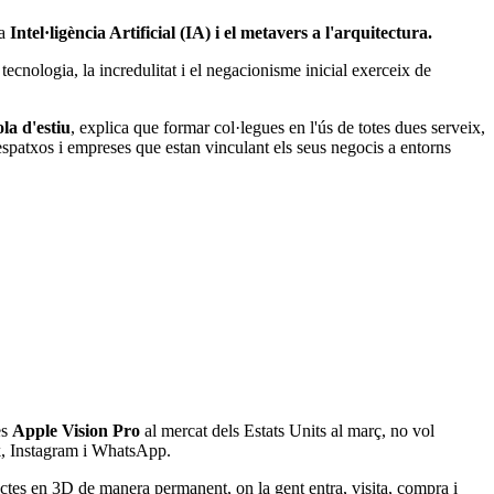
la
Intel·ligència Artificial (IA) i el metavers a l'arquitectura.
ecnologia, la incredulitat i el negacionisme inicial exerceix de
la d'estiu
, explica que formar col·legues en l'ús de totes dues serveix,
despatxos i empreses que estan vinculant els seus negocis a entorns
es
Apple Vision Pro
al mercat dels Estats Units al març, no vol
ok, Instagram i WhatsApp.
itectes en 3D de manera permanent, on la gent entra, visita, compra i