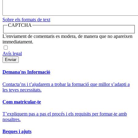
Sobre els formats de text
CAPTCHA
L'enviament de comentaris es modera, de manera que no apareixen
immediatament.
Avís legal
Demana'ns Informació
Contacta’ns i t’ajudarem a trobar la formació que millor s’adapti a
les teves necessitats.
Com matricular-te
T’expliquem pas a pas el procés i els requisits per formar-te amb
nosaltres.
Beques i ajuts