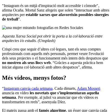
"Instagram és un mitjà d'inspiració molt accessible i còmode",
afirma Ocaña. Mortal Sanz afegeix que solen “interactuar amb altres
arquitectes per
establir xarxes que afavoreixin possibles sinergies
de treball
”.
Aquesta Xarxa Social pot obrir la porta a la col·laboració entre
arquitectes i/o estudis. (Unsplash)
Crispi creu que seguir d’altres col·legues, tant els seus comptes
professionals com aquells més personals, permet veure l'evolució
dels seus projectes o el funcionament més intern dels despatxos que
no mostren als seus llocs web
. “Gràcies a aquesta pràctica hem
iniciat alguna col·laboració amb altres despatxos”, afirma.
Més vídeos, menys fotos?
“
Instagram canvia cada setmana
. Cada dimarts,
Adam Mosseri
anuncia en vídeo
les novetats que s’implementaran aquella
setmana
. Per exemple, al juliol va anunciar que els vídeos es
transformarien en reels”, assenyala Díez.
El mateix passa amb el
famós algoritme
, un ésser que canvia cada