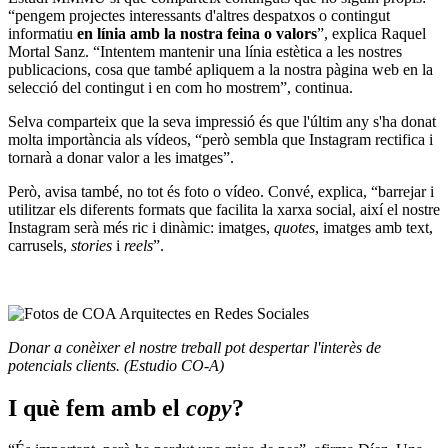
“pengem projectes interessants d'altres despatxos o contingut
informatiu
en línia amb la nostra feina o valors
”, explica Raquel
Mortal Sanz. “Intentem mantenir una línia estètica a les nostres
publicacions, cosa que també apliquem a la nostra pàgina web en la
selecció del contingut i en com ho mostrem”, continua.
Selva comparteix que la seva impressió és que l'últim any s'ha donat
molta importància als vídeos, “però sembla que Instagram rectifica i
tornarà a donar valor a les imatges”.
Però, avisa també, no tot és foto o vídeo. Convé, explica, “barrejar i
utilitzar els diferents formats que facilita la xarxa social, així el nostre
Instagram serà més ric i dinàmic: imatges,
quotes
, imatges amb text,
carrusels,
stories
i
reels
”.
Donar a conèixer el nostre treball pot despertar l'interès de
potencials clients. (Estudio CO-A)
I què fem amb el
copy
?