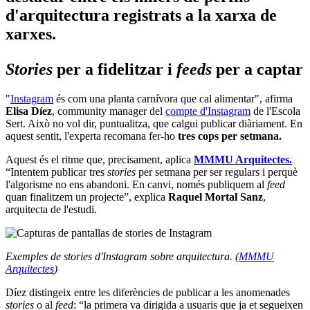
d'arquitectura registrats a la xarxa de
xarxes.
Stories
per a
fidelitzar i
feeds
per a captar
"
Instagram
és com una planta carnívora que cal alimentar", afirma
Elisa Díez
, community manager del
compte d'Instagram
de l'Escola
Sert. Això no vol dir, puntualitza, que calgui publicar diàriament. En
aquest sentit, l'experta recomana fer-ho
tres cops per setmana.
Aquest és el ritme que, precisament, aplica
MMMU Arquitectes.
“Intentem publicar tres
stories
per setmana per ser regulars i perquè
l'algorisme no ens abandoni. En canvi, només publiquem al
feed
quan finalitzem un projecte”, explica
Raquel Mortal Sanz
,
arquitecta de l'estudi.
Exemples de stories d'Instagram sobre arquitectura. (
MMMU
Arquitectes
)
Díez distingeix entre les diferències de publicar a les anomenades
stories
o al
feed
: “la primera va dirigida a usuaris que ja et segueixen