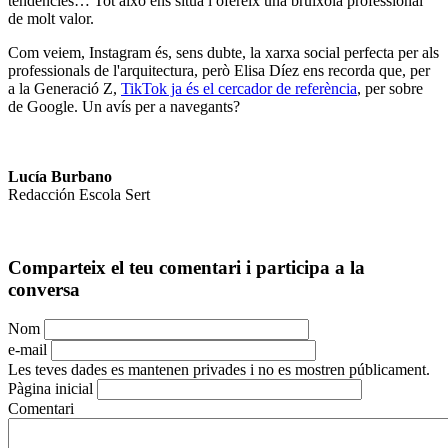
tendències… Tot això ens situa i ofereix una brúixola professional
de molt valor.
Com veiem, Instagram és, sens dubte, la xarxa social perfecta per als
professionals de l'arquitectura, però Elisa Díez ens recorda que, per
a la Generació Z,
TikTok ja és el cercador de referència
, per sobre
de Google. Un avís per a navegants?
Lucía Burbano
Redacción Escola Sert
Comparteix el teu comentari i participa a la
conversa
Nom
e-mail
Les teves dades es mantenen privades i no es mostren públicament.
Pàgina inicial
Comentari