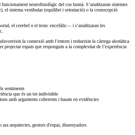
el funcionament neurofisiològic del cos humà. S’analitzaran sistemes
 el sistema vestibular (equilibri i orientació) o la cronocepció
ial, el cerebel o el tronc encefàlic— i s’analitzaran les
c.
favoreixin la connexió amb l’entorn i redueixin la càrrega alostàtica
 per projectar espais que responguin a la complexitat de l’experiència
ls sentiments
iència que és un tot indivisible
cacions amb arguments coherents i basats en evidències
m ara arquitectes, gestors d'espai, dissenyadors