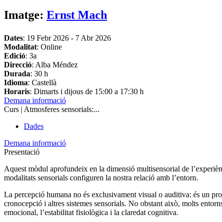
Imatge:
Ernst Mach
Dates
:
19 Febr 2026
-
7 Abr 2026
Modalitat
: Online
Edició
: 3a
Direcció
: Alba Méndez
Durada
: 30 h
Idioma
: Castellà
Horaris
: Dimarts i dijous de 15:00 a 17:30 h
Demana informació
Curs | Atmosferes sensorials:...
Dades
Demana informació
Presentació
Aquest mòdul aprofundeix en la dimensió multisensorial de l’experiènci
modalitats sensorials configuren la nostra relació amb l’entorn.
La percepció humana no és exclusivament visual o auditiva: és un procés
cronocepció i altres sistemes sensorials. No obstant això, molts entor
emocional, l’estabilitat fisiològica i la claredat cognitiva.