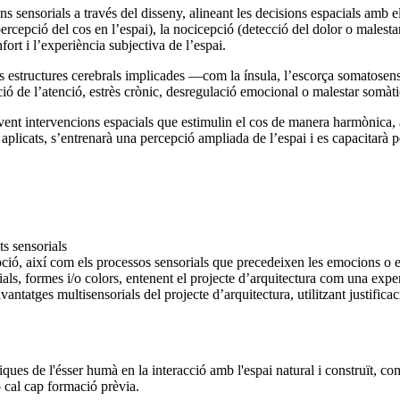
s sensorials a través del disseny, alineant les decisions espacials amb 
cepció del cos en l’espai), la nocicepció (detecció del dolor o malestar),
ort i l’experiència subjectiva de l’espai.
 estructures cerebrals implicades —com la ínsula, l’escorça somatosensor
 de l’atenció, estrès crònic, desregulació emocional o malestar somàti
ent intervencions espacials que estimulin el cos de manera harmònica, a
os aplicats, s’entrenarà una percepció ampliada de l’espai i es capacitarà
ts sensorials
pció, així com els processos sensorials que precedeixen les emocions o e
als, formes i/o colors, entenent el projecte d’arquitectura com una exper
vantatges multisensorials del projecte d’arquitectura, utilitzant justifi
iques de l'ésser humà en la interacció amb l'espai natural i construït, co
o cal cap formació prèvia.