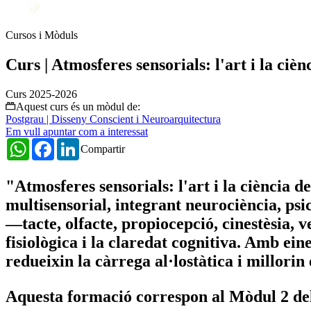
Cursos i Mòduls
Curs | Atmosferes sensorials: l'art i la ciè
Curs 2025-2026
Aquest curs és un mòdul de:
Postgrau | Disseny Conscient i Neuroarquitectura
Em vull apuntar com a interessat
WhatsApp
Facebook
LinkedIn
Compartir
"Atmosferes sensorials: l'art i la ciència 
multisensorial, integrant neurociència, psic
—tacte, olfacte, propiocepció, cinestèsia, v
fisiològica i la claredat cognitiva. Amb ei
redueixin la càrrega al·lostàtica i millorin 
Aquesta formació correspon al Mòdul 2 de