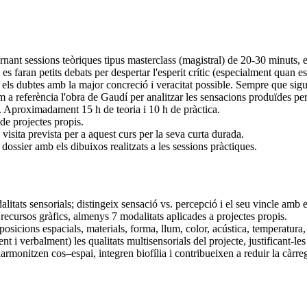
ternant sessions teòriques tipus masterclass (magistral) de 20-30 minuts
s faran petits debats per despertar l'esperit crític (especialment quan es 
ls dubtes amb la major concreció i veracitat possible. Sempre que sigui p
om a referència l'obra de Gaudí per analitzar les sensacions produïdes per 
. Aproximadament 15 h de teoria i 10 h de pràctica.
de projectes propis.
 visita prevista per a aquest curs per la seva curta durada.
 dossier amb els dibuixos realitzats a les sessions pràctiques.
alitats sensorials; distingeix sensació vs. percepció i el seu vincle amb e
recursos gràfics, almenys 7 modalitats aplicades a projectes propis.
posicions espacials, materials, forma, llum, color, acústica, temperatura
 verbalment) les qualitats multisensorials del projecte, justificant-les
rmonitzen cos–espai, integren biofília i contribueixen a reduir la càrreg