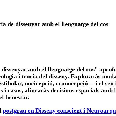
ncia de dissenyar amb el llenguatge del cos
de dissenyar amb el llenguatge del cos" aprof
ologia i teoria del disseny. Exploraràs modal
estibular, nocicepció, cronocepció— i el seu 
nes i casos, alinearàs decisions espacials am
el benestar.
l
postgrau en Disseny conscient i Neuroarqu