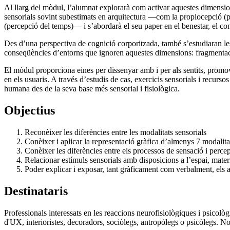
Al llarg del mòdul, l’alumnat explorarà com activar aquestes dimension
sensorials sovint subestimats en arquitectura —com la propiocepció (per
(percepció del temps)— i s’abordarà el seu paper en el benestar, el conf
Des d’una perspectiva de cognició corporitzada, també s’estudiaran les
conseqüències d’entorns que ignoren aquestes dimensions: fragmentació
El mòdul proporciona eines per dissenyar amb i per als sentits, promov
en els usuaris. A través d’estudis de cas, exercicis sensorials i recurs
humana des de la seva base més sensorial i fisiològica.
Objectius
Reconèixer les diferències entre les modalitats sensorials
Conèixer i aplicar la representació gràfica d’almenys 7 modalita
Conèixer les diferències entre els processos de sensació i perce
Relacionar estímuls sensorials amb disposicions a l’espai, materi
Poder explicar i exposar, tant gràficament com verbalment, els a
Destinataris
Professionals interessats en les reaccions neurofisiològiques i psicològ
d'UX, interioristes, decoradors, sociòlegs, antropòlegs o psicòlegs. N