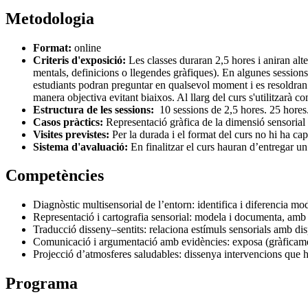
Metodologia
Format:
online
Criteris d'exposició:
Les classes duraran 2,5 hores i aniran al
mentals, definicions o llegendes gràfiques). En algunes sessions e
estudiants podran preguntar en qualsevol moment i es resoldran e
manera objectiva evitant biaixos. Al llarg del curs s'utilitzarà c
Estructura de les sessions:
10 sessions de 2,5 hores. 25 hores
Casos pràctics:
Representació gràfica de la dimensió sensorial 
Visites previstes:
Per la durada i el format del curs no hi ha cap
Sistema d'avaluació:
En finalitzar el curs hauran d’entregar un
Competències
Diagnòstic multisensorial de l’entorn: identifica i diferencia mod
Representació i cartografia sensorial: modela i documenta, amb 
Traducció disseny–sentits: relaciona estímuls sensorials amb dis
Comunicació i argumentació amb evidències: exposa (gràficament i
Projecció d’atmosferes saludables: dissenya intervencions que ha
Programa