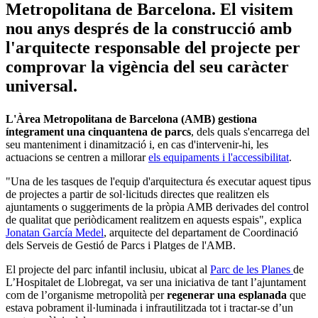
Metropolitana de Barcelona. El visitem
nou anys després de la construcció amb
l'arquitecte responsable del projecte per
comprovar la vigència del seu caràcter
universal.
L'Àrea Metropolitana de Barcelona (AMB) gestiona
íntegrament una cinquantena de parcs
, dels quals s'encarrega del
seu manteniment i dinamització i, en cas d'intervenir-hi, les
actuacions se centren a millorar
els equipaments i l'accessibilitat
.
"Una de les tasques de l'equip d'arquitectura és executar aquest tipus
de projectes a partir de sol·licituds directes que realitzen els
ajuntaments o suggeriments de la pròpia AMB derivades del control
de qualitat que periòdicament realitzem en aquests espais", explica
Jonatan García Medel
, arquitecte del departament de Coordinació
dels Serveis de Gestió de Parcs i Platges de l'AMB.
El projecte del parc infantil inclusiu, ubicat al
Parc de les Planes
de
L’Hospitalet de Llobregat, va ser una iniciativa de tant l’ajuntament
com de l’organisme metropolità per
regenerar una esplanada
que
estava pobrament il·luminada i infrautilitzada tot i tractar-se d’un