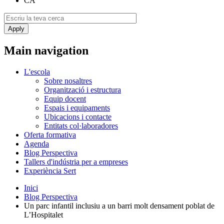
CA
Main navigation
L'escola
Sobre nosaltres
Organització i estructura
Equip docent
Espais i equipaments
Ubicacions i contacte
Entitats col·laboradores
Oferta formativa
Agenda
Blog Perspectiva
Tallers d'indústria per a empreses
Experiència Sert
Inici
Blog Perspectiva
Un parc infantil inclusiu a un barri molt densament poblat de
L’Hospitalet