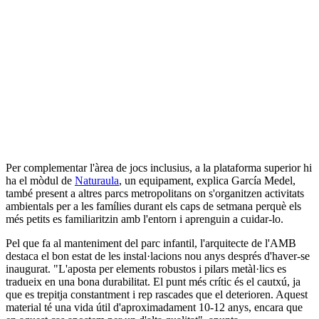
Per complementar l'àrea de jocs inclusius, a la plataforma superior hi
ha el mòdul de
Naturaula
, un equipament, explica García Medel,
també present a altres parcs metropolitans on s'organitzen activitats
ambientals per a les famílies durant els caps de setmana perquè els
més petits es familiaritzin amb l'entorn i aprenguin a cuidar-lo.
Pel que fa al manteniment del parc infantil, l'arquitecte de l'AMB
destaca el bon estat de les instal·lacions nou anys després d'haver-se
inaugurat. "L'aposta per elements robustos i pilars metàl·lics es
tradueix en una bona durabilitat. El punt més crític és el cautxú, ja
que es trepitja constantment i rep rascades que el deterioren. Aquest
material té una vida útil d'aproximadament 10-12 anys, encara que