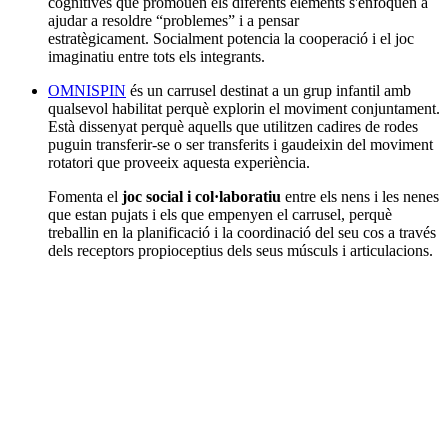
cognitives que promouen els diferents elements s'enfoquen a
ajudar a resoldre “problemes” i a pensar
estratègicament. Socialment potencia la cooperació i el joc
imaginatiu entre tots els integrants.
OMNISPIN
és un carrusel destinat a un grup infantil amb
qualsevol habilitat perquè explorin el moviment conjuntament.
Està dissenyat perquè aquells que utilitzen cadires de rodes
puguin transferir-se o ser transferits i gaudeixin del moviment
rotatori que proveeix aquesta experiència.
Fomenta el
joc social i col·laboratiu
entre els nens i les nenes
que estan pujats i els que empenyen el carrusel, perquè
treballin en la planificació i la coordinació del seu cos a través
dels receptors propioceptius dels seus músculs i articulacions.