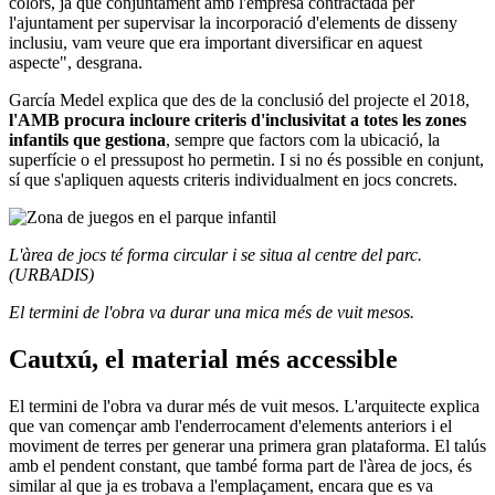
colors, ja que conjuntament amb l'empresa contractada per
l'ajuntament per supervisar la incorporació d'elements de disseny
inclusiu, vam veure que era important diversificar en aquest
aspecte", desgrana.
García Medel explica que des de la conclusió del projecte el 2018,
l'AMB procura incloure criteris d'inclusivitat a totes les zones
infantils que gestiona
, sempre que factors com la ubicació, la
superfície o el pressupost ho permetin. I si no és possible en conjunt,
sí que s'apliquen aquests criteris individualment en jocs concrets.
L'àrea de jocs té forma circular i se situa al centre del parc.
(URBADIS)
El termini de l'obra va durar una mica més de vuit mesos.
Cautxú, el material més accessible
El termini de l'obra va durar més de vuit mesos. L'arquitecte explica
que van començar amb l'enderrocament d'elements anteriors i el
moviment de terres per generar una primera gran plataforma. El talús
amb el pendent constant, que també forma part de l'àrea de jocs, és
similar al que ja es trobava a l'emplaçament, encara que es va