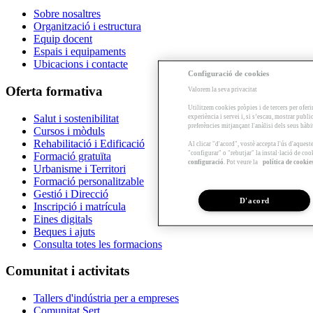
Sobre nosaltres
Organització i estructura
Equip docent
Espais i equipaments
Ubicacions i contacte
Configuració de cookies
Oferta formativa
Valorem la seva privacitat
Utilitzem cookies pròpies i de tercers per oferi
Salut i sostenibilitat
experiència i servei i, si s’escau, mostrar publ
preferències mitjançant l'anàlisi dels seus hàb
Cursos i mòduls
Rehabilitació i Edificació
Al clicar "d'acord", vostè accepta l'ús d'aques
"configurar" o "rebutjar" la instal·lació de coo
Formació gratuïta
configuració
. Pot veure la
política de cookie
Urbanisme i Territori
Formació personalitzable
Gestió i Direcció
D'acord
Inscripció i matrícula
Eines digitals
Beques i ajuts
Consulta totes les formacions
Comunitat i activitats
Tallers d'indústria per a empreses
Comunitat Sert