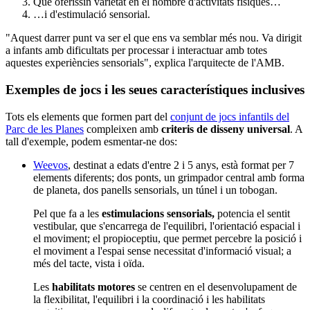
Que oferissin varietat en el nombre d'activitats físiques…
…i d'estimulació sensorial.
"Aquest darrer punt va ser el que ens va semblar més nou. Va dirigit
a infants amb dificultats per processar i interactuar amb totes
aquestes experiències sensorials", explica l'arquitecte de l'AMB.
Exemples de jocs i les seues característiques inclusives
Tots els elements que formen part del
conjunt de jocs infantils del
Parc de les Planes
compleixen amb
criteris de disseny universal
. A
tall d'exemple, podem esmentar-ne dos:
Weevos
, destinat a edats d'entre 2 i 5 anys, està format per 7
elements diferents; dos ponts, un grimpador central amb forma
de planeta, dos panells sensorials, un túnel i un tobogan.
Pel que fa a les
estimulacions sensorials,
potencia el sentit
vestibular, que s'encarrega de l'equilibri, l'orientació espacial i
el moviment; el propioceptiu, que permet percebre la posició i
el moviment a l'espai sense necessitat d'informació visual; a
més del tacte, vista i oïda.
Les
habilitats motores
se centren en el desenvolupament de
la flexibilitat, l'equilibri i la coordinació i les habilitats