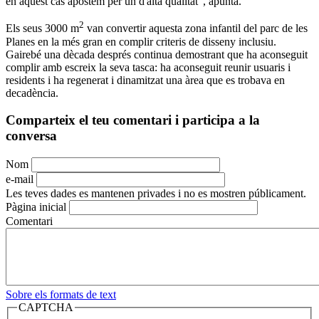
en aquest cas apostem per un d'alta qualitat", apunta.
2
Els seus 3000 m
van convertir aquesta zona infantil del parc de les
Planes en la més gran en complir criteris de disseny inclusiu.
Gairebé una dècada després continua demostrant que ha aconseguit
complir amb escreix la seva tasca: ha aconseguit reunir usuaris i
residents i ha regenerat i dinamitzat una àrea que es trobava en
decadència.
Comparteix el teu comentari i participa a la
conversa
Nom
e-mail
Les teves dades es mantenen privades i no es mostren públicament.
Pàgina inicial
Comentari
Sobre els formats de text
CAPTCHA