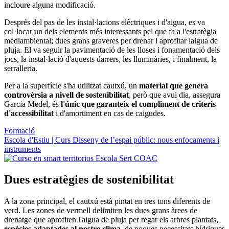
incloure alguna modificació.
Després del pas de les instal·lacions elèctriques i d'aigua, es va
col·locar un dels elements més interessants pel que fa a l'estratègia
mediambiental; dues grans graveres per drenar i aprofitar laigua de
pluja. El va seguir la pavimentació de les lloses i fonamentació dels
jocs, la instal·lació d'aquests darrers, les lluminàries, i finalment, la
serralleria.
Per a la superfície s'ha utilitzat cautxú, un
material que genera
controvèrsia a nivell de sostenibilitat
, però que avui dia, assegura
García Medel, és
l'únic que garanteix el compliment de criteris
d'accessibilitat
i d'amortiment en cas de caigudes.
Formació
Escola d'Estiu | Curs Disseny de l’espai públic: nous enfocaments i
instruments
Dues estratègies de sostenibilitat
A la zona principal, el cautxú està pintat en tres tons diferents de
verd. Les zones de vermell delimiten les dues grans àrees de
drenatge que aprofiten l'aigua de pluja per regar els arbres plantats,
espècies adaptades al nostre clima
, de poques necessitats hídriques