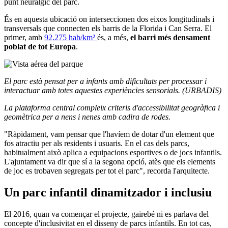
punt neuràlgic del parc.
És en aquesta ubicació on interseccionen dos eixos longitudinals i
transversals que connecten els barris de la Florida i Can Serra. El
primer, amb
92.275 hab/km²
és, a més,
el barri més densament
poblat de tot Europa
.
El parc està pensat per a infants amb dificultats per processar i
interactuar amb totes aquestes experiències sensorials. (URBADIS)
La plataforma central compleix criteris d'accessibilitat geogràfica i
geomètrica per a nens i nenes amb cadira de rodes.
"Ràpidament, vam pensar que l'havíem de dotar d'un element que
fos atractiu per als residents i usuaris. En el cas dels parcs,
habitualment això aplica a equipacions esportives o de jocs infantils.
L'ajuntament va dir que sí a la segona opció, atès que els elements
de joc es trobaven segregats per tot el parc", recorda l'arquitecte.
Un parc infantil dinamitzador i inclusiu
El 2016, quan va començar el projecte, gairebé ni es parlava del
concepte d'inclusivitat en el disseny de parcs infantils. En tot cas,