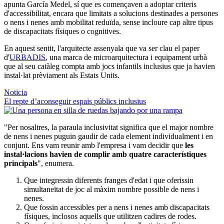
apunta García Medel, sí que es començaven a adoptar criteris
d'accessibilitat, encara que limitats a solucions destinades a persones
o nens i nenes amb mobilitat reduïda, sense incloure cap altre tipus
de discapacitats físiques o cognitives.
En aquest sentit, l'arquitecte assenyala que va ser clau el paper
d'
URBADIS
, una marca de microarquitectura i equipament urbà
que al seu catàleg compta amb jocs infantils inclusius que ja havien
instal·lat prèviament als Estats Units.
Noticia
El repte d’aconseguir espais públics inclusius
"Per nosaltres, la paraula inclusivitat significa que el major nombre
de nens i nenes puguin gaudir de cada element individualment i en
conjunt. Ens vam reunir amb l'empresa i vam decidir que
les
instal·lacions havien de complir amb quatre característiques
principals
", enumera.
Que integressin diferents franges d'edat i que oferissin
simultaneïtat de joc al màxim nombre possible de nens i
nenes.
Que fossin accessibles per a nens i nenes amb discapacitats
físiques, inclosos aquells que utilitzen cadires de rodes.