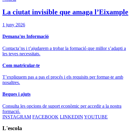
La ciutat invisible que amaga l’Eixample
1 juny 2026
Demana'ns Informació
Contacta’ns i t’ajudarem a trobar la formació que millor s’adapti a
les teves necessitats.
Com matricular-te
T’expliquem pas a pas el procés i els requisits per formar-te amb
nosaltres.
Beques i ajuts
Consulta les opcions de suport econòmic per accedir a la nostra
formació.
INSTAGRAM
FACEBOOK
LINKEDIN
YOUTUBE
L'escola