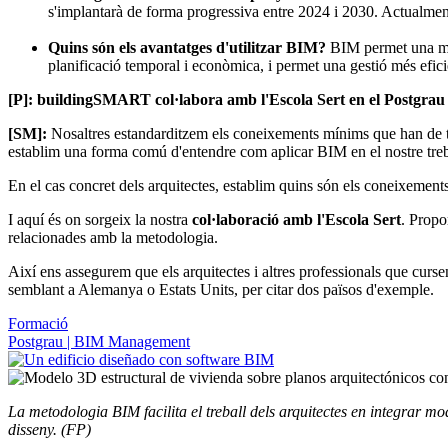
s'implantarà de forma progressiva entre 2024 i 2030. Actualment
Quins són els avantatges d'utilitzar BIM?
BIM permet una mill
planificació temporal i econòmica, i permet una gestió més eficien
[P]: buildingSMART col·labora amb l'Escola Sert en el Postgra
[SM]:
Nosaltres estandarditzem els coneixements mínims que han de t
establim una forma comú d'entendre com aplicar BIM en el nostre trebal
En el cas concret dels arquitectes, establim quins són els coneixemen
I aquí és on sorgeix la nostra
col·laboració amb l'Escola Sert
. Propo
relacionades amb la metodologia.
Així ens assegurem que els arquitectes i altres professionals que curs
semblant a Alemanya o Estats Units, per citar dos països d'exemple.
Formació
Postgrau | BIM Management
La metodologia BIM facilita el treball dels arquitectes en integrar mo
disseny. (FP)