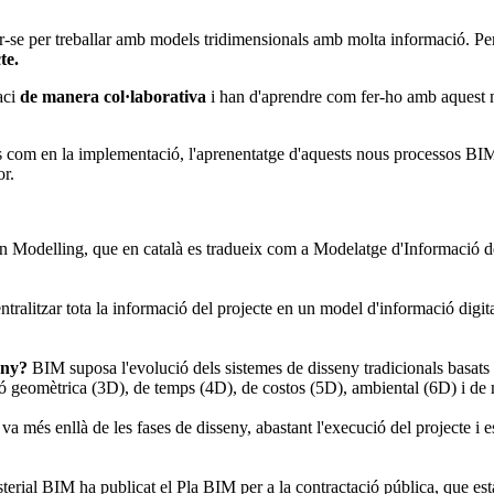
ar-se per treballar amb models tridimensionals amb molta informació. Pe
te.
aci
de manera col·laborativa
i han d'aprendre com fer-ho amb aquest no
om en la implementació, l'aprenentatge d'aquests nous processos BIM é
or.
 Modelling, que en català es tradueix com a Modelatge d'Informació de 
ralitzar tota la informació del projecte en un model d'informació digital c
eny?
BIM suposa l'evolució dels sistemes de disseny tradicionals basats
ó geomètrica (3D), de temps (4D), de costos (5D), ambiental (6D) i de
 més enllà de les fases de disseny, abastant l'execució del projecte i este
erial BIM ha publicat el Pla BIM per a la contractació pública, que es