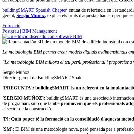
buildingSMART Spanish Chapter
, entitat de referència en l'estandar
gerent,
Sergio Muñoz
, explica els fruits d'aquesta aliança i per què é
Formació
Postgrau | BIM Management
La metodologia BIM permet crear models digitals tridimensionals amb i
"La metodologia BIM millora el teu perfil professional i proporciona v
Sergio Muñoz
Director gerent de BuildingSMART Spain
[PREGUNTA]: buildingSMART és un referent en la implantació del 
[SERGIO MUÑOZ]:
buildingSMART és una associació internacional s
de programari, sinó que també
promovem que els professionals adqu
el sector de la construcció.
[P]: Quin paper té la formació en la consolidació d'aquesta meto
[SM]:
El BIM és una metodologia nova, però pensada per a professional