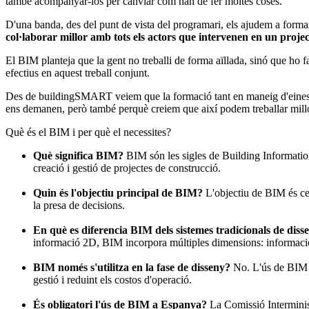
també acompanyar-los per canviar com han de fer moltes coses.
D'una banda, des del punt de vista del programari, els ajudem a form
col·laborar millor amb tots els actors que intervenen en un projec
El BIM planteja que la gent no treballi de forma aïllada, sinó que ho f
efectius en aquest treball conjunt.
Des de buildingSMART veiem que la formació tant en maneig d'eines c
ens demanen, però també perquè creiem que així podem treballar mill
Què és el BIM i per què el necessites?
Què significa BIM?
BIM són les sigles de Building Information
creació i gestió de projectes de construcció.
Quin és l'objectiu principal de BIM?
L'objectiu de BIM és cent
la presa de decisions.
En què es diferencia BIM dels sistemes tradicionals de diss
informació 2D, BIM incorpora múltiples dimensions: informaci
BIM només s'utilitza en la fase de disseny?
No. L'ús de BIM va
gestió i reduint els costos d'operació.
És obligatori l'ús de BIM a Espanya?
La Comissió Interminist