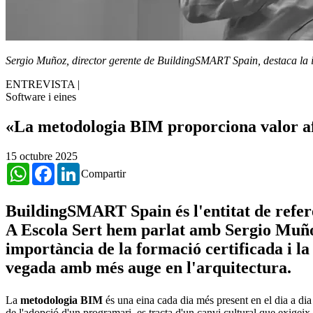
Sergio Muñoz, director gerente de BuildingSMART Spain, destaca la i
ENTREVISTA
|
Software i eines
«La metodologia BIM proporciona valor afe
15 octubre 2025
WhatsApp
Facebook
LinkedIn
Compartir
BuildingSMART Spain és l'entitat de referè
A Escola Sert hem parlat amb Sergio Muñoz,
importància de la formació certificada i l
vegada amb més auge en l'arquitectura.
La
metodologia BIM
és una eina cada dia més present en el dia a dia
de l'adopció d'un programari, es tracta d'un canvi cultural que exigei