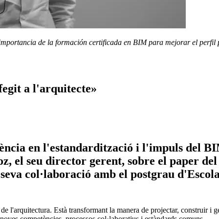
mportancia de la formación certificada en BIM para mejorar el perfil 
git a l'arquitecte»
ncia en l'estandardització i l'impuls del BI
 el seu director gerent, sobre el paper del 
a seva col·laboració amb el postgrau d'Escol
 de l'arquitectura. Està transformant la manera de projectar, construir i
x noves competències, processos col·laboratius i estàndards comuns.